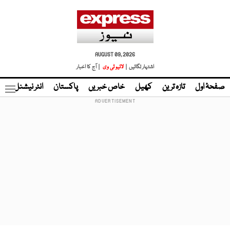
AUGUST 09, 2026
اشتہار لگائیں |
لائیو ٹی وی
| آج کا اخبار
صفحۂ اول
تازہ ترین
کھیل
خاص خبریں
پاکستان
انٹر نیشنل
ٹا