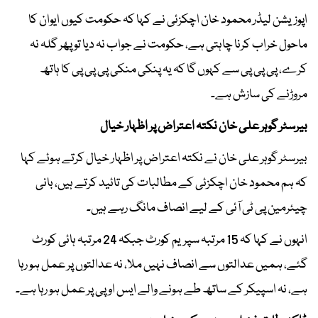
اپوزیشن لیڈر محمود خان اچکزئی نے کہا کہ حکومت کیوں ایوان کا
ماحول خراب کرنا چاہتی ہے، حکومت نے جواب نہ دیا تو پھر گلہ نہ
کرے، پی پی پی سے کہوں گا کہ یہ پنکی منکی پی پی پی کا ہاتھ
مروڑنے کی سازش ہے۔
بیرسٹر گوہر علی خان نکتہ اعتراض پر اظہار خیال
بیرسٹر گوہر علی خان نے نکتہ اعتراض پر اظہار خیال کرتے ہوئے کہا
کہ ہم محمود خان اچکزئی کے مطالبات کی تائید کرتے ہیں، بانی
چیئرمین پی ٹی آئی کے لیے انصاف مانگ رہے ہیں۔
انہوں نے کہا کہ 15 مرتبہ سپریم کورٹ جبکہ 24 مرتبہ ہائی کورٹ
گئے، ہمیں عدالتوں سے انصاف نہیں ملا، نہ عدالتوں پر عمل ہو رہا
ہے، نہ اسپیکر کے ساتھ طے ہونے والے ایس او پی پر عمل ہو رہا ہے۔