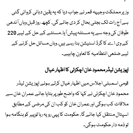
وزیر مملکت وجیہہ قمر نے جواب دیا کہ یہ یقین دہانی کروائی گئی
ہے آج رات تک بجلی بحال کر دی جائے گی، کچھ روز قبل وہاں آندھی
طوفان کی وجہ سے یہ مسئلہ پیش آیا، مسئلے کے حل کے لیے 220
کے وی اے کا گرڈ اسٹیشن بنا رہے ہیں، وہاں مسائل حل کرنے کے
لیے ضلعی انتظامیہ کا تعاون چاہیے۔
اپوزیشن لیڈر محمود خان اچکزئی کا اظہار خیال
قومی اسمبلی اجلاس میں اظہار خیال کرتے ہوئے اپوزیشن لیڈر
محمود خان اچکزئی نے کہا کہ واضح طور پر بتایا جائے عمران خان سے
ملاقات کب ہوگی اور عمران خان کو کب ان کی مرضی کے مطابق
اسپتال منتقل کیا جائے گا، حکومت کا یہی رویہ رہا تو پیر کو ہنگامہ ہوا
تو ذمہ دار حکومت ہوگی۔