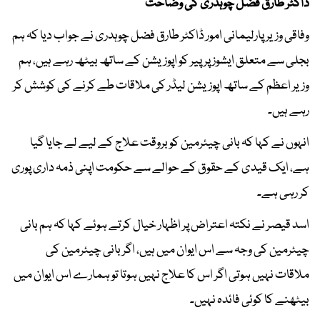
ڈاکٹر طارق فضل چوہدری کی وضاحت
وفاقی وزیر پارلیمانی امور ڈاکٹر طارق فضل چوہدری نے جواب دیا کہ ہم
بجلی سے متعلق ایشوز پر پیر کو اپوزیشن کے ساتھ بیٹھ رہے ہیں، ہم
وزیر اعظم کے ساتھ اپوزیشن لیڈر کی ملاقات طے کرنے کی کوشش کر
رہے ہیں۔
انہوں نے کہا کہ بانی چیئرمین کو بروقت علاج کے لیے لے جایا گیا
ہے، ایک قیدی کے حقوق کے حوالے سے حکومت اپنی ذمہ داری پوری
کر رہی ہے۔
اسد قیصر نے نکتہ اعتراض پر اظہار خیال کرتے ہوئے کہا کہ ہم بانی
چیئرمین کی وجہ سے اس ایوان میں ہیں، اگر بانی چیئرمین کی
ملاقات نہیں ہوتی اگر اس کا علاج نہیں ہوتا تو ہمارے اس ایوان میں
بیٹھنے کا کوئی فائدہ نہیں۔