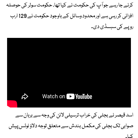
کرنے جا رہے جو آپ کی حکومت نے کیا تھا، حکومت سولر کی حوصلہ
افزائی کر رہی ہے اور محدود وسائل کے باوجود حکومت نے 129 ارب
روپے کی سبسڈی دی۔
اسد قیصر نے بجلی کی خراب ترسیلی لائن کی وجہ سے برہان سے
صوابی تک بجلی کی مکمل بندش سے متعلق توجہ دلاؤ نوٹس پیش
کیا۔