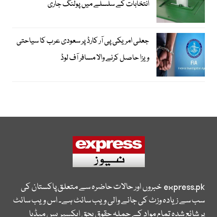
انتخابات کے سلسلے میں پولنگ جاری
جعلی امریکی پی آر کارڈ پر سعودی عرب کا سیاحتی
ویزا حاصل کرنے والا مسافر آف لوڈ
express.pk
خبروں اور حالات حاضرہ سے متعلق پاکستان کی
سب سے زیادہ وزٹ کی جانے والی ویب سائٹ ہے۔ اس ویب سائٹ
پر شائع شدہ تمام مواد کے جملہ حقوق بحق ایکسپریس میڈیا