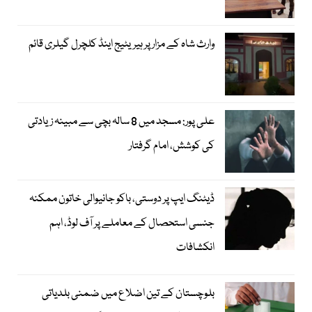
وارث شاہ کے مزار پر ہیریٹیج اینڈ کلچرل گیلری قائم
علی پور: مسجد میں 8 سالہ بچی سے مبینہ زیادتی
کی کوشش، امام گرفتار
ڈیٹنگ ایپ پر دوستی، باکو جانیوالی خاتون ممکنہ
جنسی استحصال کے معاملے پر آف لوڈ، اہم
انکشافات
بلوچستان کے تین اضلاع میں ضمنی بلدیاتی