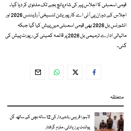
قومی اسمبلی کا اجلاس پیر کی شام پانچ بجے تک ملتوی کر دیا گیا۔
اجلاس کے دوران پی آئی اے کارپوریشن تنسیخی آرڈیننس 2026 اور
انشورنس بل 2026 بھی قومی اسمبلی میں پیش کیا گیا جبکہ
مالیاتی ادارے ترمیمی بل 2026 پر قائمہ کمیٹی کی رپورٹ پیش کی
گئی۔
متعلقہ
لاہور؛ قریبی رشتےدار کی 12 سالہ بچی کے ساتھ گن
پوائنٹ پر زیادتی، ملزم گرفتار