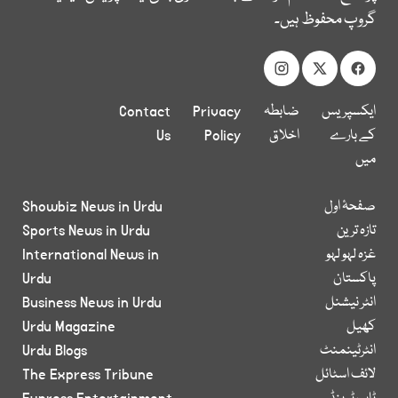
گروپ محفوظ ہیں۔
ایکسپریس
ضابطہ
Privacy
Contact
کے بارے
اخلاق
Policy
Us
میں
صفحۂ اول
Showbiz News in Urdu
تازہ ترین
Sports News in Urdu
غزہ لہو لہو
International News in
پاکستان
Urdu
انٹر نیشنل
Business News in Urdu
کھیل
Urdu Magazine
انٹرٹینمنٹ
Urdu Blogs
لائف اسٹائل
The Express Tribune