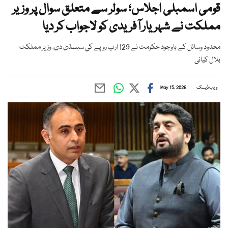
قومی اسمبلی اجلاس؛ سولر سے متعلق سوال پر وزیر
مملکت نے شہریار آفریدی کو لاجواب کر دیا
محدود وسائل کے باوجود حکومت نے 129 ارب روپے کی سبسڈی دی، وزیر مملکت
بلال کیانی
ویب ڈیسک
May 15, 2026