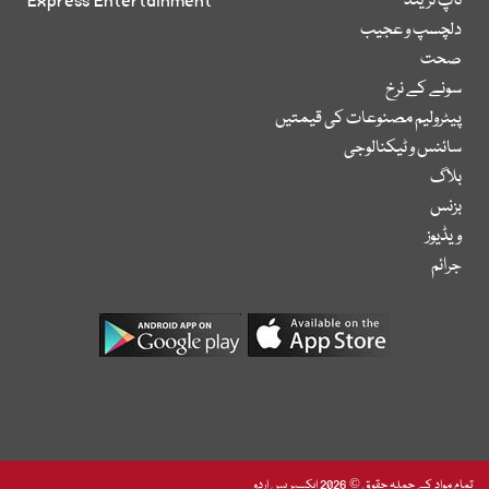
ٹاپ ٹرینڈ
Express Entertainment
دلچسپ و عجیب
صحت
سونے کے نرخ
پیٹرولیم مصنوعات کی قیمتیں
سائنس و ٹیکنالوجی
بلاگ
بزنس
ویڈیوز
جرائم
تمام مواد کے جملہ حقوق © 2026 ایکسپریس اردو