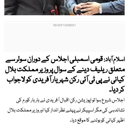
قومی اسمبلی اجلاس کے دوران سولر سے
اسلام آباد:
متعلق ریلیف دینے کے سوال پر وزیر مملکت بلال
کیانی نے پی ٹی آئی رکن شہریار آفریدی کو لاجواب
کر دیا۔
اجلاس شروع ہوا تو اپوزیشن رکن اقبال آفریدی نے بار بار کورم کی
نشاندہی کی مگر اسپیکر نے پہلے نظر انداز کیا اور وزیر مملکت بلال
اظہر کیانی کو بولنے کا موقع دیا۔