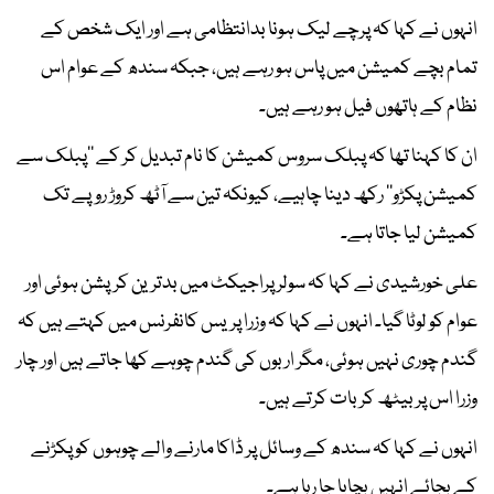
انہوں نے کہا کہ پرچے لیک ہونا بدانتظامی ہے اور ایک شخص کے
تمام بچے کمیشن میں پاس ہو رہے ہیں، جبکہ سندھ کے عوام اس
نظام کے ہاتھوں فیل ہو رہے ہیں۔
ان کا کہنا تھا کہ پبلک سروس کمیشن کا نام تبدیل کر کے ’’پبلک سے
کمیشن پکڑو‘‘ رکھ دینا چاہیے، کیونکہ تین سے آٹھ کروڑ روپے تک
کمیشن لیا جاتا ہے۔
علی خورشیدی نے کہا کہ سولر پراجیکٹ میں بدترین کرپشن ہوئی اور
عوام کو لوٹا گیا۔ انہوں نے کہا کہ وزرا پریس کانفرنس میں کہتے ہیں کہ
گندم چوری نہیں ہوئی، مگر اربوں کی گندم چوہے کھا جاتے ہیں اور چار
وزرا اس پر بیٹھ کر بات کرتے ہیں۔
انہوں نے کہا کہ سندھ کے وسائل پر ڈاکا مارنے والے چوہوں کو پکڑنے
کے بجائے انہیں بچایا جا رہا ہے۔