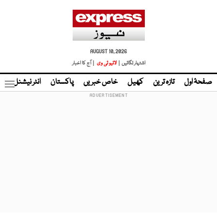
AUGUST 10, 2026
اشتہار لگائیں |
لائیو ٹی وی
| آج کا اخبار
صفحۂ اول
تازہ ترین
کھیل
خاص خبریں
پاکستان
انٹر نیشنل
ٹا