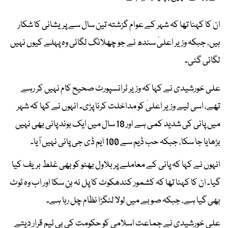
ان کا کہنا تھا کہ شہر کے عوام گزشتہ تین سال سے پریشانی کا شکار
ہیں، جبکہ وزیر اعلیٰ سندھ نے جو چھلانگ لگائی وہ پہلے کیوں نہیں
لگائی گئی۔
علی خورشیدی نے کہا کہ وزیر ٹرانسپورٹ صحیح کام نہیں کر رہے
تھے، اسی لیے وزیر اعلیٰ کو مداخلت کرنا پڑی۔ انہوں نے کہا کہ شہر
میں پانی کی شدید کمی ہے اور 18 سال میں ایک بوند پانی بھی نہیں
بڑھایا جا سکا، جبکہ حب ڈیم سے 100 ایم ڈی جی پانی نہیں آیا۔
انہوں نے کہا کہ پانی کے معاملے پر بلاول بھٹو کو بھی غلط بریف کیا
گیا۔ ان کا کہنا تھا کہ کشمور کندھکوٹ کا پل نہ بن سکا اور اب وہ ٹوٹ
بھی گیا ہے، جبکہ صوبے میں لولا لنگڑا نظام چل رہا ہے۔
علی خورشیدی نے جماعت اسلامی کو حکومت کی بی ٹیم قرار دیتے