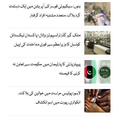
بنوں: سیکیورٹی فورسز کے آپریشن میں ایک دہشت
گرد ہلاک، متعدد مشتبہ افراد گرفتار
ملک گیر گڈز ٹرانسپورٹرز ہڑتال؛ پاکستان ٹیکسٹائل
کونسل کا وزیراعظم سے فوری مداخلت کی اپیل
پیپلزپارٹی کا پارلیمان میں حکومت سے تعاون نہ
کرنے کا فیصلہ
لاہور؛ پولیس حراست میں خواتین کی ہلاکت،
انکوائری رپورٹ میں اہم انکشاف