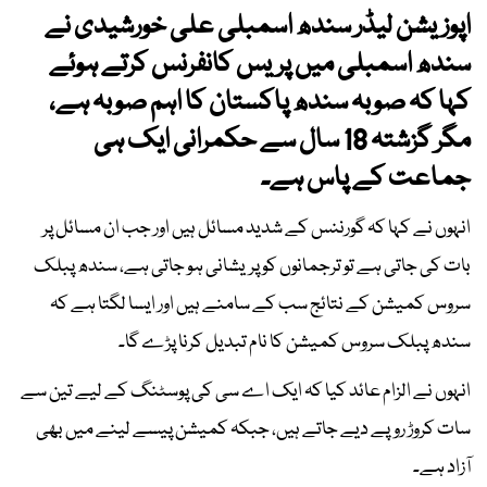
اپوزیشن لیڈر سندھ اسمبلی علی خورشیدی نے
سندھ اسمبلی میں پریس کانفرنس کرتے ہوئے
کہا کہ صوبہ سندھ پاکستان کا اہم صوبہ ہے،
مگر گزشتہ 18 سال سے حکمرانی ایک ہی
جماعت کے پاس ہے۔
انہوں نے کہا کہ گورننس کے شدید مسائل ہیں اور جب ان مسائل پر
بات کی جاتی ہے تو ترجمانوں کو پریشانی ہو جاتی ہے، سندھ پبلک
سروس کمیشن کے نتائج سب کے سامنے ہیں اور ایسا لگتا ہے کہ
سندھ پبلک سروس کمیشن کا نام تبدیل کرنا پڑے گا۔
انہوں نے الزام عائد کیا کہ ایک اے سی کی پوسٹنگ کے لیے تین سے
سات کروڑ روپے دیے جاتے ہیں، جبکہ کمیشن پیسے لینے میں بھی
آزاد ہے۔