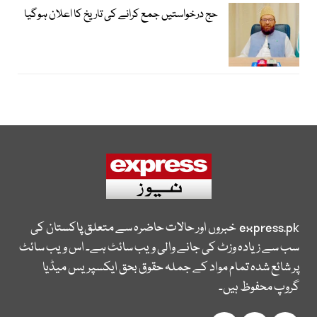
حج درخواستیں جمع کرانے کی تاریخ کا اعلان ہوگیا
express.pk
خبروں اور حالات حاضرہ سے متعلق پاکستان کی
سب سے زیادہ وزٹ کی جانے والی ویب سائٹ ہے۔ اس ویب سائٹ
پر شائع شدہ تمام مواد کے جملہ حقوق بحق ایکسپریس میڈیا
گروپ محفوظ ہیں۔