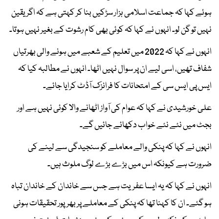
ہوئے کہا کہ جماعت اسلامی ہزار سڑکیں بنا کر کہتی ہے کہ اگر یقین
نہیں تو گن لو۔ انہوں نے کہا کہ کوئی بھی کام رشوت کے بغیر نہیں ہوتا۔
انہوں نے کہا کہ 2022 میں تعلیم کے شعبے میں ہونے والی بھرتیاں
شفاف تھیں، اسی لیے ان پر سوال نہیں اٹھا۔ انہوں نے مطالبہ کیا کہ
ایس پی ایس سی کے امتحانات کا فرانزک آڈٹ کرایا جائے۔
علی خورشیدی نے کہا کہ عوام کی آواز اٹھانے والا کوئی نہیں ہے اور
بجٹ میں نئے نئے خواب دکھائے جائیں گے۔
انہوں نے کہا کہ پنکی والے معاملے کو سنجیدگی سے لینے کی
ضرورت ہے کیونکہ اس میں بڑے بڑے لوگ ملوث ہیں۔
انہوں نے کہا کہ یہ ایسا عفریت ہے جس سے خاندان کے خاندان تباہ
ہو گئے۔ ان کا کہنا تھا کہ پنکی کے معاملے پر بھرپور تحقیقات ہونی