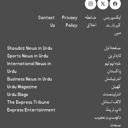
ایکسپریس
ضابطہ
Privacy
Contact
کے بارے
اخلاق
Policy
Us
میں
صفحۂ اول
Showbiz News in Urdu
تازہ ترین
Sports News in Urdu
غزہ لہو لہو
International News in
پاکستان
Urdu
انٹر نیشنل
Business News in Urdu
کھیل
Urdu Magazine
انٹرٹینمنٹ
Urdu Blogs
لائف اسٹائل
The Express Tribune
ٹاپ ٹرینڈ
Express Entertainment
دلچسپ و عجیب
صحت