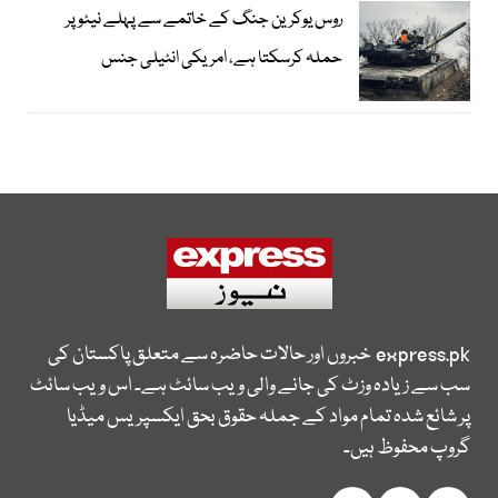
روس یوکرین جنگ کے خاتمے سے پہلے نیٹو پر
حملہ کرسکتا ہے، امریکی انٹیلی جنس
express.pk
خبروں اور حالات حاضرہ سے متعلق پاکستان کی
سب سے زیادہ وزٹ کی جانے والی ویب سائٹ ہے۔ اس ویب سائٹ
پر شائع شدہ تمام مواد کے جملہ حقوق بحق ایکسپریس میڈیا
گروپ محفوظ ہیں۔