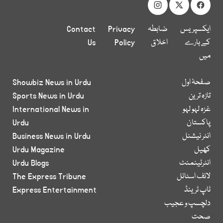
ایکسپریس
ضابطہ
Privacy
Contact
کے بارے
اخلاق
Policy
Us
میں
صفحۂ اول
Showbiz News in Urdu
تازہ ترین
Sports News in Urdu
غزہ لہو لہو
International News in
پاکستان
Urdu
انٹر نیشنل
Business News in Urdu
کھیل
Urdu Magazine
انٹرٹینمنٹ
Urdu Blogs
لائف اسٹائل
The Express Tribune
ٹاپ ٹرینڈ
Express Entertainment
دلچسپ و عجیب
صحت