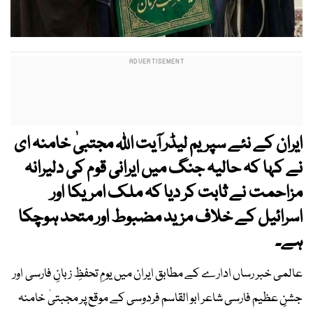
ایران کے نئے سپریم لیڈر آیت اللہ مجتبیٰ خامنہ ای
نے کہا کہ حالیہ جنگ میں ایرانی قوم کی دلیرانہ
مزاحمت نے ثابت کر دیا کہ ملک امریکا اور
اسرائیل کے خلاف مزید مضبوط اور متحد ہوچکا
ہے۔
عالمی خبر رساں ادارے کے مطابق ایران میں یومِ تحفظِ زبانِ فارسی اور
جشنِ عظیم فارسی شاعر ابو القاسم فردوسی کے موقع پر مجبتیٰ خامنہ