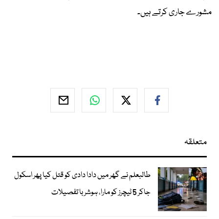
مشورے جاری کرتے ہیں۔
متعلقہ
طالبعلم نے گھر میں دادا دادی کو قتل کیا پھر اسکول
جاکر 5 ٹیچرز کو مارا، ہوشربا تفصیلات