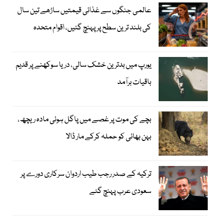
عالمی جنگوں سے غذائی قیمتیں ساڑھے تین سال
کی بلند ترین سطح پر پہنچ گئیں، اقوام متحدہ
یورپ میں بدترین خشک سالی، دریا سوکھنے پر قدیم
باقیات برآمد
بچے کی موت پر غصے میں پاگل ہوئی مادہ ریچھ،
بہن بھائی کو حملہ کرکے مار ڈالا
ترکیہ کے صدر رجب طیب اردوان سرکاری دورے پر
سعودی عرب پہنچ گئے