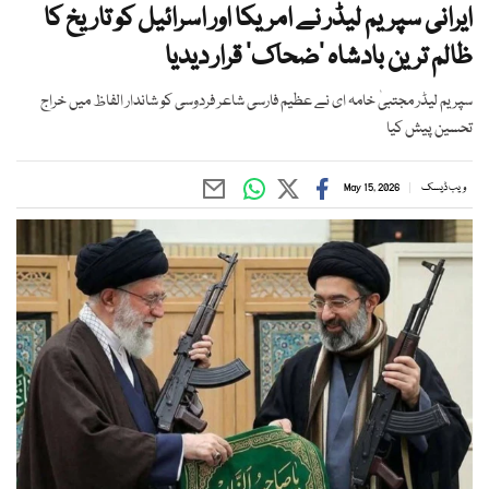
ایرانی سپریم لیڈر نے امریکا اور اسرائیل کو تاریخ کا
ظالم ترین بادشاہ ’ضحاک‘ قرار دیدیا
سپریم لیڈر مجتبیٰ خامہ ای نے عظیم فارسی شاعر فردوسی کو شاندار الفاظ میں خراج
تحسین پیش کیا
ویب ڈیسک
May 15, 2026