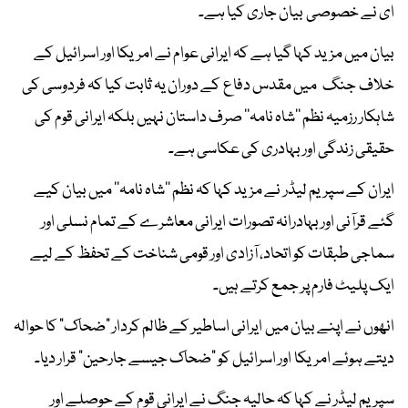
ای نے خصوصی بیان جاری کیا ہے۔
بیان میں مزید کہا گیا ہے کہ ایرانی عوام نے امریکا اور اسرائیل کے
خلاف جنگ میں مقدس دفاع کے دوران یہ ثابت کیا کہ فردوسی کی
شاہکار رزمیہ نظم ’’شاہ نامہ‘‘ صرف داستان نہیں بلکہ ایرانی قوم کی
حقیقی زندگی اور بہادری کی عکاسی ہے۔
ایران کے سپریم لیڈر نے مزید کہا کہ نظم ’’شاہ نامہ‘‘ میں بیان کیے
گئے قرآنی اور بہادرانہ تصورات ایرانی معاشرے کے تمام نسلی اور
سماجی طبقات کو اتحاد، آزادی اور قومی شناخت کے تحفظ کے لیے
ایک پلیٹ فارم پر جمع کرتے ہیں۔
انھوں نے اپنے بیان میں ایرانی اساطیر کے ظالم کردار “ضحاک” کا حوالہ
دیتے ہوئے امریکا اور اسرائیل کو “ضحاک جیسے جارحین” قرار دیا۔
سپریم لیڈر نے کہا کہ حالیہ جنگ نے ایرانی قوم کے حوصلے اور