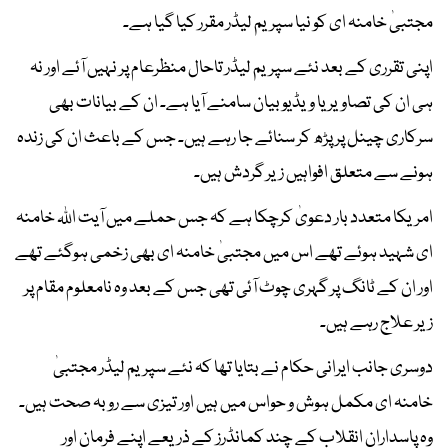
مجتبیٰ خامنہ ای کو نیا سپریم لیڈر مقرر کیا گیا ہے۔
اپنی تقرری کے بعد نئے سپریم لیڈر تاحال منظرعام پر نہیں آئے اور نہ
ہی ان کی تصاویر یا ویڈیو بیان سامنے آیا ہے۔ ان کے بیانات بھی
سرکاری چینل پر پڑھ کر سنائے جا رہے ہیں۔ جس کے باعث ان کی زندہ
ہونے سے متعلق افواہیں زیر گردش ہیں۔
امریکا متعدد بار دعویٰ کرچکا ہے کہ جس حملے میں آیت اللہ خامنہ
ای شہید ہوئے تھے اس میں مجتبیٰ خامنہ ای بھی زخمی ہوگئے تھے
اور ان کے ٹانگ پر گہری چوٹ آئی تھی جس کے بعد وہ نامعلوم مقام پر
زیر علاج رہے ہیں۔
دوسری جانب ایرانی حکام نے بتایا تھا کہ نئے سپریم لیڈر مجتبیٰ
خامنہ ای مکمل ہوش و حواس میں ہیں اور تیزی سے روبہ صحت ہیں۔
وہ پاسداران انقلاب کے چند کمانڈرز کے ذریعے اپنے فرمان اور