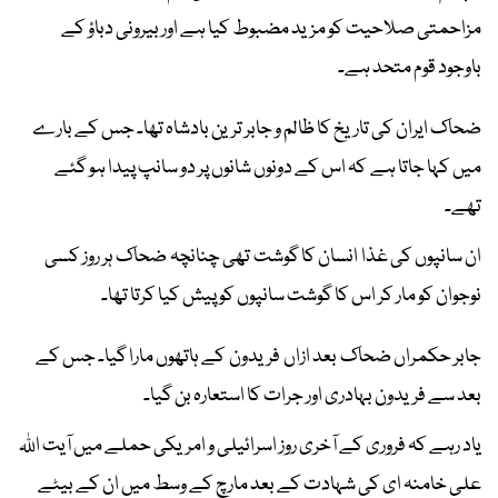
مزاحمتی صلاحیت کو مزید مضبوط کیا ہے اور بیرونی دباؤ کے
باوجود قوم متحد ہے۔
ضحاک ایران کی تاریخ کا ظالم و جابر ترین بادشاہ تھا۔ جس کے بارے
میں کہا جاتا ہے کہ اس کے دونوں شانوں پر دو سانپ پیدا ہو گئے
تھے۔
ان سانپوں کی غذا انسان کا گوشت تھی چنانچہ ضحاک ہر روز کسی
نوجوان کو مار کر اس کا گوشت سانپوں کو پیش کیا کرتا تھا۔
جابر حکمراں ضحاک بعد ازاں فریدون کے ہاتھوں مارا گیا۔ جس کے
بعد سے فریدون بہادری اور جرات کا استعارہ بن گیا۔
یاد رہے کہ فروری کے آخری روز اسرائیلی و امریکی حملے میں آیت اللہ
علی خامنہ ای کی شہادت کے بعد مارچ کے وسط میں ان کے بیٹے