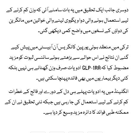
دوسری جانب ایک تحقیق میں یہ بات سامنے آئی کہ وزن کم کرنے کے
لیے استعمال ہونے والی دوا ویگووی لینے والی خواتین میں مائگرین
کی دواؤں کے نسخوں میں واضح کمی دیکھی گئی۔
ترکی میں منعقد ہوئی یورپین کانگریس آن آبیسٹی میں پیش کیے
گئے ان نتائج نے اس حوالے سے بڑھتے ہوئے سائنسی ثبوت کو مزید
مضبوط کیا کہ GLP-1RA ادویات صرف وزن گھٹانے ہی نہیں بلکہ
کئی دیگر بیماریوں میں بھی فائدہ پہنچا سکتی ہیں۔
انگلینڈ میں یہ ادویات پہلے ہی دل کے دورے اور فالج کے خطرات
کم کرنے کے لیے استعمال کی جا رہی ہیں جبکہ نئی تحقیق نے ان کے
ممکنہ طبی فوائد کا دائرہ مزید وسیع کر دیا ہے۔