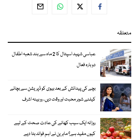
متعلقہ
عباسی شہید اسپتال کا 2 ماہ سے بند شعبہ اطفال
دوبارہ فعال
بچے کی پیدائش کے بعد بیوی کو ڈپریشن سے بچانے
کیلئے شوہر محبت اور وقت دیں، روبینہ اشرف
روزانہ ایک سیب کھانے کی عادت صحت کے لیے
کیوں مفید ہے؟ ماہرین نے اہم فوائد بتا دیے