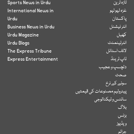
تازہ ترین
Sports News in Urdu
غزہ لہو لہو
International News in
پاکستان
Urdu
انٹر نیشنل
Business News in Urdu
کھیل
Urdu Magazine
انٹرٹینمنٹ
Urdu Blogs
لائف اسٹائل
The Express Tribune
ٹاپ ٹرینڈ
Express Entertainment
دلچسپ و عجیب
صحت
سونے کے نرخ
پیٹرولیم مصنوعات کی قیمتیں
سائنس و ٹیکنالوجی
بلاگ
بزنس
ویڈیوز
جرائم