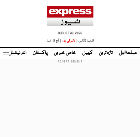
AUGUST 06, 2026
اشتہار لگائیں |
لائیو ٹی وی
| آج کا اخبار
صفحۂ اول
تازہ ترین
کھیل
خاص خبریں
پاکستان
انٹر نیشنل
ٹا