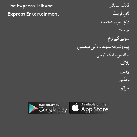
لائف اسٹائل
The Express Tribune
ٹاپ ٹرینڈ
Express Entertainment
دلچسپ و عجیب
صحت
سونے کے نرخ
پیٹرولیم مصنوعات کی قیمتیں
سائنس و ٹیکنالوجی
بلاگ
بزنس
ویڈیوز
جرائم