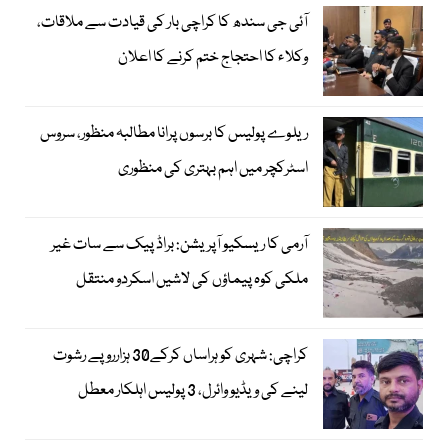
آئی جی سندھ کا کراچی بار کی قیادت سے ملاقات،
وکلاء کا احتجاج ختم کرنے کا اعلان
ریلوے پولیس کا برسوں پرانا مطالبہ منظور، سروس
اسٹرکچر میں اہم بہتری کی منظوری
آرمی کا ریسکیو آپریشن: براڈ پیک سے سات غیر
ملکی کوہ پیماؤں کی لاشیں اسکردو منتقل
کراچی: شہری کو ہراساں کرکے30 ہزارروپے رشوت
لینے کی ویڈیو وائرل، 3 پولیس اہلکار معطل