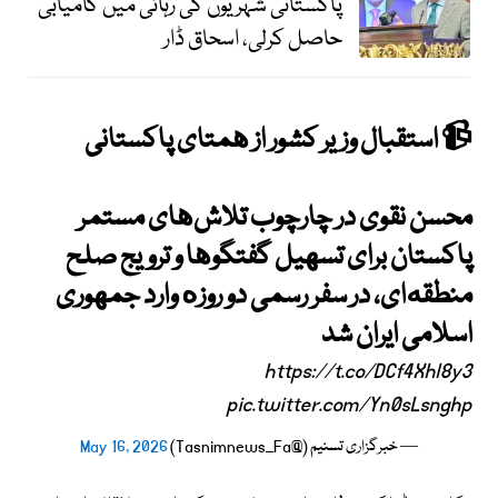
پاکستانی شہریوں کی رہائی میں کامیابی
حاصل کرلی، اسحاق ڈار
📹 استقبال وزیر کشور از همتای پاکستانی
محسن نقوی در چارچوب تلاش‌های مستمر
پاکستان برای تسهیل گفتگوها و ترویج صلح
منطقه‌ای، در سفر رسمی دو روزه وارد جمهوری
اسلامی ایران شد
https://t.co/DCf4Xhl8y3
pic.twitter.com/Yn0sLsnghp
— خبرگزاری تسنیم (@Tasnimnews_Fa)
May 16, 2026