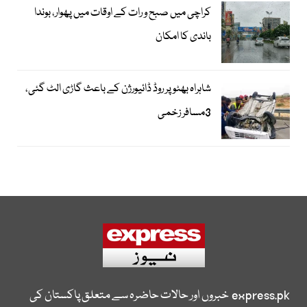
کراچی میں صبح و رات کے اوقات میں پھوار، بوندا
باندی کا امکان
شاہراہ بھٹو پر روڈ ڈائیورژن کے باعث گاڑی الٹ گئی،
3مسافر زخمی
express.pk
خبروں اور حالات حاضرہ سے متعلق پاکستان کی