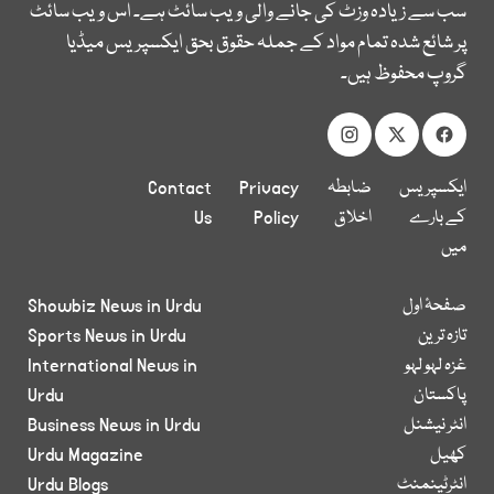
سب سے زیادہ وزٹ کی جانے والی ویب سائٹ ہے۔ اس ویب سائٹ
پر شائع شدہ تمام مواد کے جملہ حقوق بحق ایکسپریس میڈیا
گروپ محفوظ ہیں۔
ایکسپریس
ضابطہ
Privacy
Contact
کے بارے
اخلاق
Policy
Us
میں
صفحۂ اول
Showbiz News in Urdu
تازہ ترین
Sports News in Urdu
غزہ لہو لہو
International News in
پاکستان
Urdu
انٹر نیشنل
Business News in Urdu
کھیل
Urdu Magazine
انٹرٹینمنٹ
Urdu Blogs