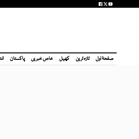
صفحۂ اول
تازہ ترین
کھیل
خاص خبریں
پاکستان
انٹ