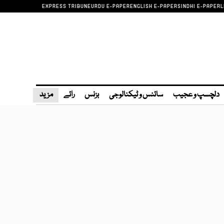
EXPRESS TRIBUNE
URDU E-PAPER
ENGLISH E-PAPER
SINDHI E-PAPER
L
دلچسپ و عجیب
سائنس و ٹیکنالوجی
بزنس
رائے
مزید