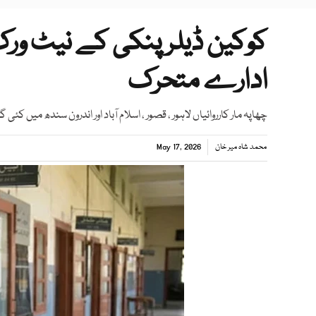
کوکین ڈیلر پنکی کے نیٹ ورک
ادارے متحرک
چھاپہ مار کارروائیاں لاہور ، قصور ، اسلام آباد اور اندرون سندھ میں کئی گ
محمد شاہ میر خان
May 17, 2026