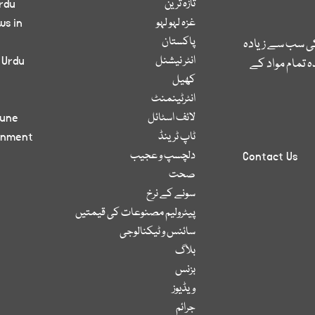
تازہ ترین
rdu
غزہ لہو لہو
ws in
پاکستان
کی سب سے زیادہ
انٹر نیشنل
 Urdu
 تمام مواد کے
کھیل
انٹرٹینمنٹ
لائف اسٹائل
bune
ٹاپ ٹرینڈ
inment
دلچسپ و عجیب
Contact Us
صحت
سونے کے نرخ
پیٹرولیم مصنوعات کی قیمتیں
سائنس و ٹیکنالوجی
بلاگ
بزنس
ویڈیوز
جرائم