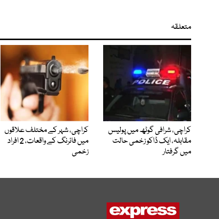
متعلقہ
کراچی، شرافی گوٹھ میں پولیس
کراچی، شہر کے مختلف علاقوں
مقابلہ، ایک ڈاکو زخمی حالت
میں فائرنگ کے واقعات، 2 افراد
میں گرفتار
زخمی