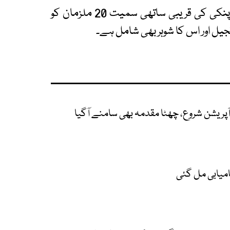
ذرائع کے مطابق ملک بھر میں چھاپوں کے دوران پنکی کی قریبی ساتھی سمیت 20 ملزمان کو
یل اور اس کا شوہر بھی شامل ہے۔
پریشن شروع، چھٹا مقدمہ بھی سامنے آگیا
امیابی مل گئی