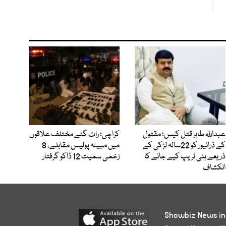
عبداللہ طاہر قتل کیس؛ مقتول
کراچی؛ رات گئے مختلف علاقوں
کے ڈرائیور کو 22سالہ لڑکی کے
میں مبینہ پولیس مقابلے، 8
ذریعے ہنی ٹریپ کیے جانے کا
زخمی سمیت 12 ڈاکو گرفتار
انکشاف
Showbiz News in