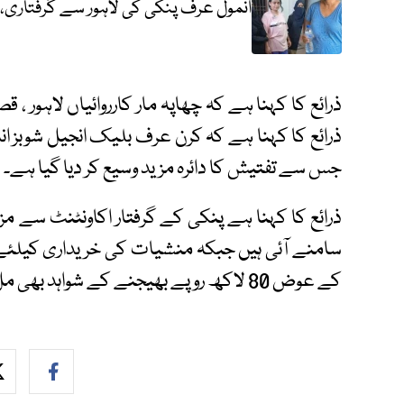
انمول عرف پنکی کی لاہور سے گرفتاری،
ذرائع کا کہنا ہے کہ چھاپہ مار کارروائیاں لاہور ، ق
ذرائع کا کہنا ہے کہ کرن عرف بلیک انجیل شوبز انڈ
جس سے تفتیش کا دائرہ مزید وسیع کر دیا گیا ہے۔
سامنے آئی ہیں جبکہ منشیات کی خریداری کیلئ
کے عوض 80 لاکھ روپے بھیجنے کے شواہد بھی مل گئے۔