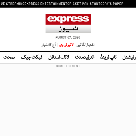
IVE STREAMING
EXPRESS ENTERTAINMENT
CRICKET PAKISTAN
TODAY'S PAPER
AUGUST 07, 2026
اشتہار لگائیں |
لائیو ٹی وی
| آج کا اخبار
ر نیشنل
ٹاپ ٹرینڈ
انٹرٹینمنٹ
لائف اسٹائل
فیکٹ چیک
صحت