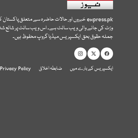
express.pk
خبروں اور حالات حاضرہ سے متعلق پاکستان 
وزٹ کی جانے والی ویب سائٹ ہے۔ اس ویب سائٹ پر شائع شدہ
جملہ حقوق بحق ایکسپریس میڈیا گروپ محفوظ ہیں۔
ایکسپریس کے بارے میں
ضابطہ اخلاق
Privacy Policy