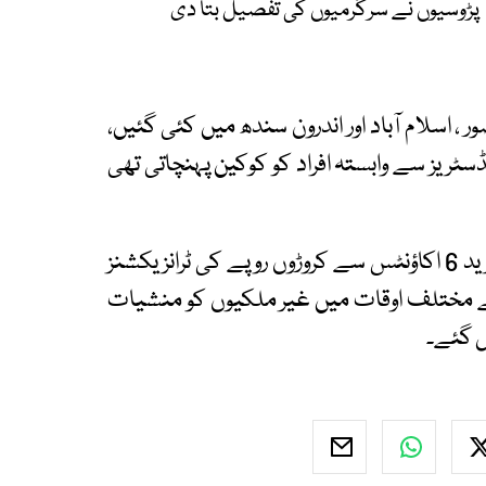
 پڑوسیوں نے سرگرمیوں کی تفصیل بتا دی
صور ، اسلام آباد اور اندرون سندھ میں کئی گئیں،
سٹریز سے وابستہ افراد کو کوکین پہنچاتی تھی
ذرائع کا کہنا ہے پنکی کے گرفتار اکاونٹنٹ سے مزید 6 اکاؤنٹس سے کروڑوں روپے کی ٹرانزیکشنز
ے مختلف اوقات میں غیر ملکیوں کو منشیات