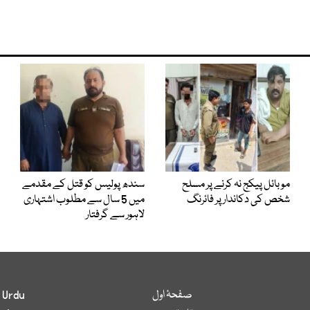
موبائل پیکج نہ کرنے پر مسلح
سندھ پولیس کو قتل کے مقدمے
شخص کی دکاندار پر فائرنگ
میں 5 سال سے مطلوب اشتہاری
لاہور سے گرفتار
صفحۂ اول
 Urdu