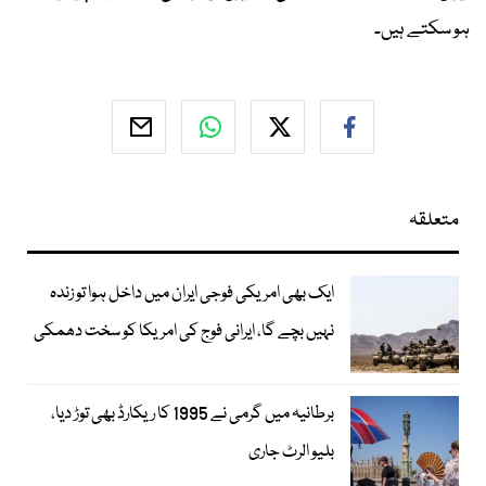
ہو سکتے ہیں۔
متعلقہ
ایک بھی امریکی فوجی ایران میں داخل ہوا تو زندہ
نہیں بچے گا، ایرانی فوج کی امریکا کو سخت دھمکی
برطانیہ میں گرمی نے 1995 کا ریکارڈ بھی توڑ دیا،
بلیو الرٹ جاری