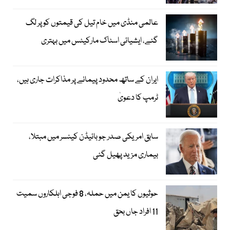
عالمی منڈی میں خام تیل کی قیمتوں کو پر لگ
گئے، ایشیائی اسٹاک مارکیٹس میں بہتری
ایران کے ساتھ محدود پیمانے پر مذاکرات جاری ہیں،
ٹرمپ کا دعویٰ
سابق امریکی صدر جوبائیڈن کینسر میں مبتلا،
بیماری مزید پھیل گئی
حوثیوں کا یمن میں حملہ، 8 فوجی اہلکاروں سمیت
11 افراد جاں بحق