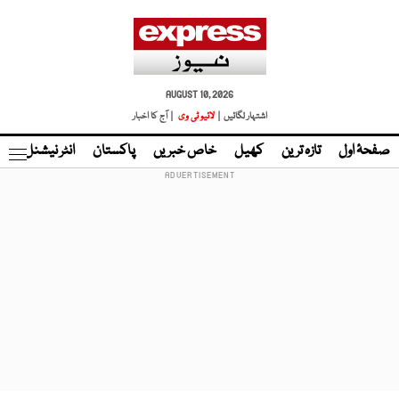
AUGUST 10, 2026
اشتہار لگائیں |
لائیو ٹی وی
| آج کا اخبار
صفحۂ اول
تازہ ترین
کھیل
خاص خبریں
پاکستان
انٹر نیشنل
ٹا