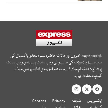
express.pk
خبروں اور حالات حاضرہ سے متعلق پاکستان کی
سب سے زیادہ وزٹ کی جانے والی ویب سائٹ ہے۔ اس ویب سائٹ
پر شائع شدہ تمام مواد کے جملہ حقوق بحق ایکسپریس میڈیا
گروپ محفوظ ہیں۔
ایکسپریس
ضابطہ
Privacy
Contact
کے بارے
اخلاق
Policy
Us