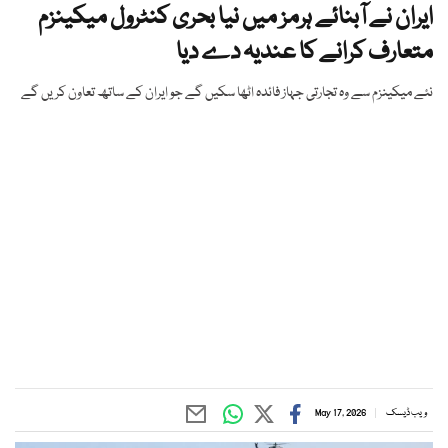
ایران نے آبنائے ہرمز میں نیا بحری کنٹرول میکینزم
متعارف کرانے کا عندیہ دے دیا
نئے میکینزم سے وہ تجارتی جہاز فائدہ اٹھا سکیں گے جو ایران کے ساتھ تعاون کریں گے
ویب ڈیسک
May 17, 2026