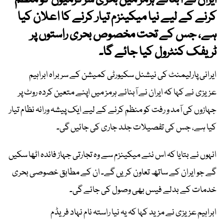
ایران نے آبنائے ہرمز میں بحری سرگرمیوں کو منظم
کرنے کے لیے نیا میکینزم تیار کرنے کا اعلان کیا
ہے، جس کے تحت مخصوص بحری راستوں پر
ٹریفک کنٹرول کیا جائے گا۔
ایرانی پارلیمنٹ کی نیشنل سکیورٹی کمیشن کے سربراہ ابراہیم
عزیزی نے کہا کہ ایران نے آبنائے ہرمز میں اپنے متعین کردہ روٹ پر
جہازوں کی آمد و رفت کو منظم کرنے کے لیے ایک پیشہ ورانہ نظام تیار
کیا ہے، جس کی تفصیلات جلد جاری کی جائیں گی۔
انہوں نے بتایا کہ اس نئے میکینزم سے وہ تجارتی جہاز فائدہ اٹھا سکیں
گے جو ایران کے ساتھ تعاون کریں گے۔ ان کے مطابق خصوصی بحری
خدمات کے بدلے فیس بھی وصول کی جائے گی۔
ابراہیم عزیزی نے مزید کہا کہ یہ نیا راستہ نام نہاد فریڈم