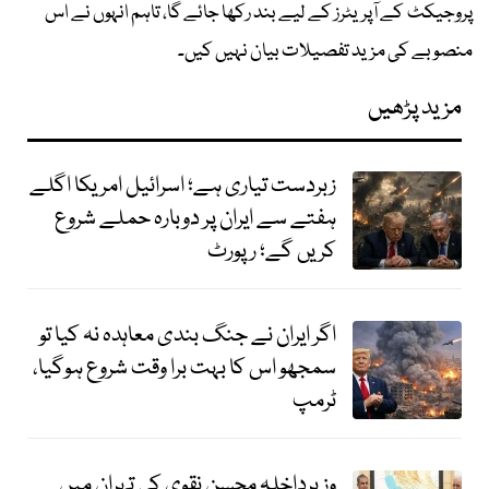
پروجیکٹ کے آپریٹرز کے لیے بند رکھا جائے گا، تاہم انہوں نے اس
منصوبے کی مزید تفصیلات بیان نہیں کیں۔
مزید پڑھیں
زبردست تیاری ہے؛ اسرائیل امریکا اگلے
ہفتے سے ایران پر دوبارہ حملے شروع
کریں گے؛ رپورٹ
اگر ایران نے جنگ بندی معاہدہ نہ کیا تو
سمجھو اس کا بہت برا وقت شروع ہوگیا،
ٹرمپ
وزیرداخلہ محسن نقوی کی تہران میں