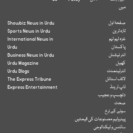
میں
صفحۂ اول
Showbiz News in Urdu
تازہ ترین
Sports News in Urdu
غزہ لہو لہو
International News in
پاکستان
Urdu
انٹر نیشنل
Business News in Urdu
کھیل
Urdu Magazine
انٹرٹینمنٹ
Urdu Blogs
لائف اسٹائل
The Express Tribune
ٹاپ ٹرینڈ
Express Entertainment
دلچسپ و عجیب
صحت
سونے کے نرخ
پیٹرولیم مصنوعات کی قیمتیں
سائنس و ٹیکنالوجی