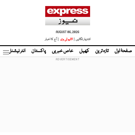
AUGUST 06, 2026
اشتہار لگائیں |
لائیو ٹی وی
| آج کا اخبار
صفحۂ اول
تازہ ترین
کھیل
خاص خبریں
پاکستان
انٹر نیشنل
ٹا