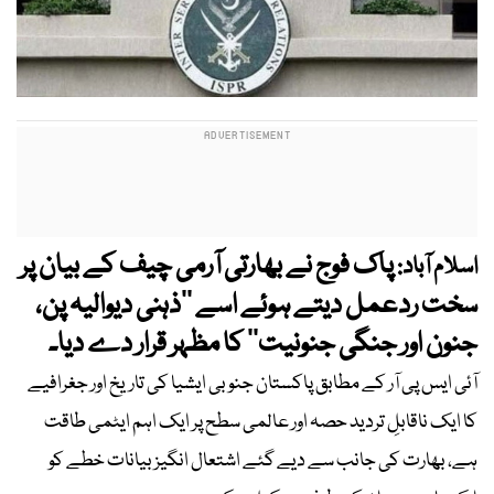
پاک فوج نے بھارتی آرمی چیف کے بیان پر
اسلام آباد:
سخت ردعمل دیتے ہوئے اسے ’’ذہنی دیوالیہ پن،
جنون اور جنگی جنونیت‘‘ کا مظہر قرار دے دیا۔
آئی ایس پی آر کے مطابق پاکستان جنوبی ایشیا کی تاریخ اور جغرافیے
کا ایک ناقابلِ تردید حصہ اور عالمی سطح پر ایک اہم ایٹمی طاقت
ہے، بھارت کی جانب سے دیے گئے اشتعال انگیز بیانات خطے کو