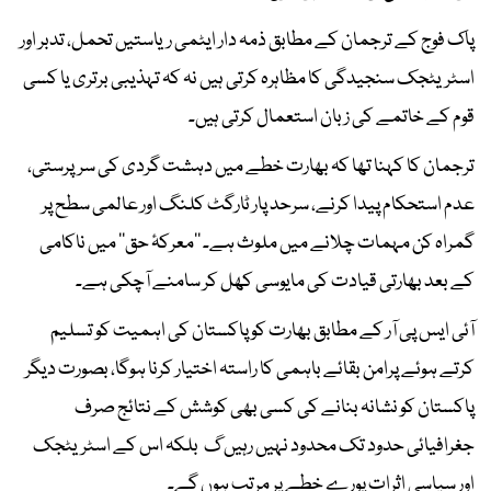
پاک فوج کے ترجمان کے مطابق ذمہ دار ایٹمی ریاستیں تحمل، تدبر اور
اسٹریٹجک سنجیدگی کا مظاہرہ کرتی ہیں نہ کہ تہذیبی برتری یا کسی
قوم کے خاتمے کی زبان استعمال کرتی ہیں۔
ترجمان کا کہنا تھا کہ بھارت خطے میں دہشت گردی کی سرپرستی،
عدم استحکام پیدا کرنے، سرحد پار ٹارگٹ کلنگ اور عالمی سطح پر
گمراہ کن مہمات چلانے میں ملوث ہے۔ ’’معرکۂ حق‘‘ میں ناکامی
کے بعد بھارتی قیادت کی مایوسی کھل کر سامنے آچکی ہے۔
آئی ایس پی آر کے مطابق بھارت کو پاکستان کی اہمیت کو تسلیم
کرتے ہوئے پرامن بقائے باہمی کا راستہ اختیار کرنا ہوگا، بصورت دیگر
پاکستان کو نشانہ بنانے کی کسی بھی کوشش کے نتائج صرف
جغرافیائی حدود تک محدود نہیں رہیں گ بلکہ اس کے اسٹریٹجک
اور سیاسی اثرات پورے خطے پر مرتب ہوں گے۔