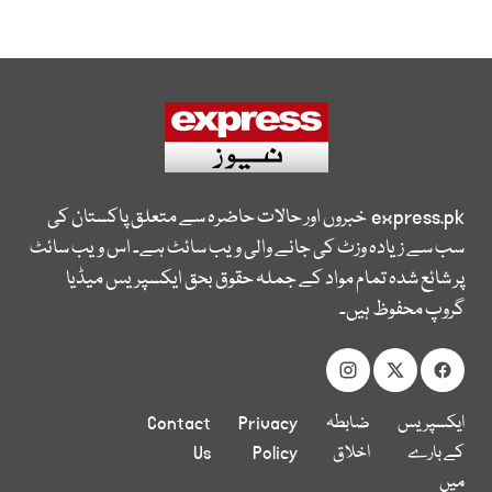
express.pk
خبروں اور حالات حاضرہ سے متعلق پاکستان کی
سب سے زیادہ وزٹ کی جانے والی ویب سائٹ ہے۔ اس ویب سائٹ
پر شائع شدہ تمام مواد کے جملہ حقوق بحق ایکسپریس میڈیا
گروپ محفوظ ہیں۔
ایکسپریس
ضابطہ
Privacy
Contact
کے بارے
اخلاق
Policy
Us
میں