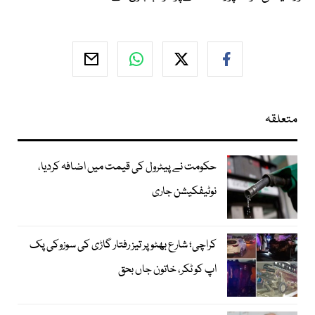
متعلقہ
حکومت نے پیٹرول کی قیمت میں اضافہ کردیا،
نوٹیفکیشن جاری
کراچی؛ شارع بھٹو پر تیز رفتار گاڑی کی سوزوکی پک
اپ کو ٹکر، خاتون جاں بحق