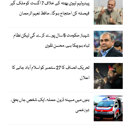
پیٹرولیم لیوی بھتہ کے خلاف 7 اگست کو ملک گیر
فیصلہ کن احتجاج ہوگا، حافظ نعیم الرحمان
شہباز حکومت 5 سال پورے کرے گی لیکن نظام
تباہ ہوچکا ہے، محسن نقوی
تحریک انصاف کا 27 ستمبر کو اسلام آباد جانے کا
اعلان
بنوں میں مبینہ ڈرون حملہ، ایک شخص جاں بحق،
دو زخمی