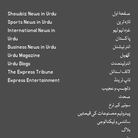
صفحۂ اول
Showbiz News in Urdu
تازہ ترین
Sports News in Urdu
غزہ لہو لہو
International News in
پاکستان
Urdu
انٹر نیشنل
Business News in Urdu
کھیل
Urdu Magazine
انٹرٹینمنٹ
Urdu Blogs
لائف اسٹائل
The Express Tribune
ٹاپ ٹرینڈ
Express Entertainment
دلچسپ و عجیب
صحت
سونے کے نرخ
پیٹرولیم مصنوعات کی قیمتیں
سائنس و ٹیکنالوجی
بلاگ