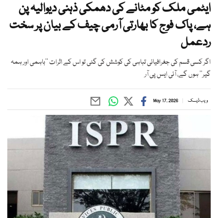
ایٹمی ملک کو مٹانے کی دھمکی ذہنی دیوالیہ پن
ہے، پاک فوج کا بھارتی آرمی چیف کے بیان پر سخت
ردعمل
اگر کسی قسم کی جغرافیائی تباہی کی کوشش کی گئی تو اس کے اثرات ’’باہمی اور ہمہ
گیر‘‘ ہوں گے، آئی ایس پی آر
ویب ڈیسک
May 17, 2026