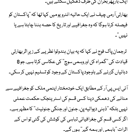
ایک بار پھر بحران کی طرف دھکیل سکتے ہیں۔
بھارتی آرمی چیف نے ایک حالیہ انٹرویو میں کہا تھا کہ ’’پاکستان کو
فیصلہ کرنا ہوگا کہ وہ جغرافیے اور تاریخ کا حصہ بننا چاہتا ہے یا
نہیں‘‘۔
ترجمان پاک فوج نے کہا کہ یہ بیان ہندوتوا نظریے کے زیرِ اثر بھارتی
قیادت کی ’’گمراہ کن اور وہمی سوچ‘‘ کی عکاسی کرتا ہے، جو 8
دہائیاں گزرنے کے باوجود پاکستان کے وجود کو تسلیم نہیں کر سکی۔
آئی ایس پی آر کے مطابق ایک خودمختار ایٹمی ملک کو جغرافیے سے
مٹانے کی دھمکی دینا کسی قسم کی اسٹریٹجک حکمت عملی
نہیں بلکہ ’’ذہنی دیوالیہ پن، جنون اور جنگی جنونیت‘‘ کا مظہر ہے۔
اگر کسی قسم کی جغرافیائی تباہی کی کوشش کی گئی تو اس کے
اثرات ’’باہمی اور ہمہ گیر‘‘ ہوں گے۔