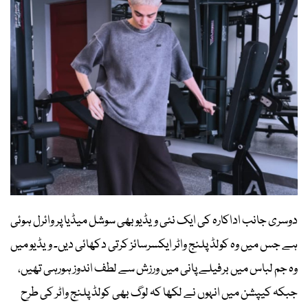
دوسری جانب اداکارہ کی ایک نئی ویڈیو بھی سوشل میڈیا پر وائرل ہوئی
ہے جس میں وہ کولڈ پلنج واٹر ایکسرسائز کرتی دکھائی دیں۔ ویڈیو میں
وہ جم لباس میں برفیلے پانی میں ورزش سے لطف اندوز ہورہی تھیں،
جبکہ کیپشن میں انہوں نے لکھا کہ لوگ بھی کولڈ پلنج واٹر کی طرح