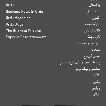
پاکستان
Urdu
انٹر نیشنل
Business News in Urdu
کھیل
Urdu Magazine
انٹرٹینمنٹ
Urdu Blogs
لائف اسٹائل
The Express Tribune
ٹاپ ٹرینڈ
Express Entertainment
دلچسپ و عجیب
صحت
سونے کے نرخ
پیٹرولیم مصنوعات کی قیمتیں
سائنس و ٹیکنالوجی
بلاگ
بزنس
ویڈیوز
جرائم