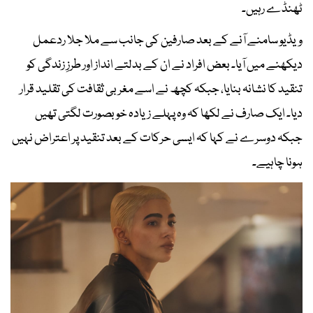
ٹھنڈے رہیں۔
ویڈیو سامنے آنے کے بعد صارفین کی جانب سے ملا جلا ردعمل
دیکھنے میں آیا۔ بعض افراد نے ان کے بدلتے انداز اور طرزِ زندگی کو
تنقید کا نشانہ بنایا، جبکہ کچھ نے اسے مغربی ثقافت کی تقلید قرار
دیا۔ ایک صارف نے لکھا کہ وہ پہلے زیادہ خوبصورت لگتی تھیں
جبکہ دوسرے نے کہا کہ ایسی حرکات کے بعد تنقید پر اعتراض نہیں
ہونا چاہیے۔