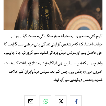
تاہم کئی مداحوں نے صحیفہ جبار خٹک کی حمایت کرتے ہوئے
مؤقف اختیار کیا کہ ہر شخص کو اپنی زندگی اپنی مرضی سے گزارنے کا
حق حاصل ہے اور سوشل میڈیا پر ذاتی تنقید سے گریز کیا جانا چاہیے۔
واضح رہے کہ اس سے قبل بھی اداکارہ اپنے متنازع بیانات کے باعث
خبروں میں رہ چکی ہیں، جس کے بعد سوشل میڈیا پر ان کے خلاف
شدید ردعمل دیکھنے میں آیا تھا۔