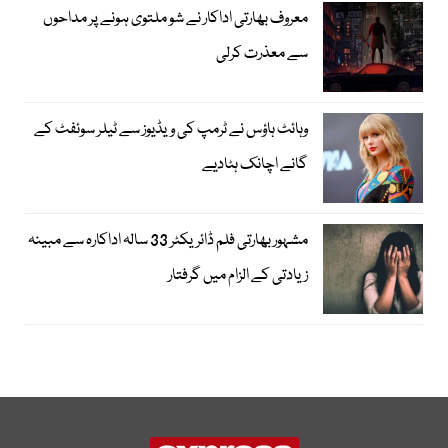
معروف بھارتی اداکار نے شو ملتوی ہونے پر مداحوں
سے معذرت کرلی
وہائٹ ہاؤس نے ٹرمپ کی ویڈیوز سے ٹیلر سوئفٹ کے
گانے اچانک ہٹادیے
مشہور بھارتی فلم ڈائریکٹر 33 سالہ اداکارہ سے مبینہ
زیادتی کے الزام میں گرفتار