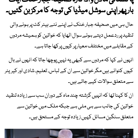
پاکستانی ماڈل و اداکارہ صحیفہ جبار خٹک ایک
بار پھر اپنی سوشل میڈیا کی توجہ کا مرکز بن گئیں۔
حال ہی میں صحیفہ جبار خٹک نے اپنے نئے ہیئر کٹ پر ہونے والی
تنقید پر ردعمل دیتے ہوئے سوال اٹھایا کہ خواتین کو ہمیشہ مردوں
کے مقابلے میں مختلف معیار پر کیوں پرکھا جاتا ہے۔
انہوں نے کہا کہ مردوں سے کبھی یہ نہیں پوچھا جاتا کہ انہوں نے بال
کیوں کٹوائے ہیں مگر خواتین سے ان کے لباس، تعلیم، شادی اور کیریئر
سے متعلق سوالات کیے جاتے ہیں۔
ان کا کہنا تھا کہ انہیں گزشتہ چند ماہ کے دوران سب سے زیادہ تنقید
خواتین کی جانب سے ہی ملی ہے جبکہ ملک میں خواتین سے
متعلق سنگین مسائل کہیں زیادہ توجہ کے مستحق ہیں۔