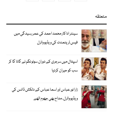
متعلقہ
سینئر اداکار محمد احمد کی عمر رسیدگی میں
فیس ٹریٹمنٹ کی ویڈیو وائرل
اسپتال میں سرجری کے دوران سونو نگم نے گانا گا کر
سب کو حیران کردیا
زارا نور عباس اور اسما عباس کے دلکش ڈانس کی
ویڈیو وائرل، مداح بھی جھوم اٹھے