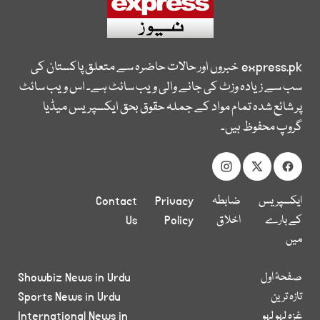
express.pk
خبروں اور حالات حاضرہ سے متعلق پاکستان کی
سب سے زیادہ وزٹ کی جانے والی ویب سائٹ ہے۔ اس ویب سائٹ
پر شائع شدہ تمام مواد کے جملہ حقوق بحق ایکسپریس میڈیا
گروپ محفوظ ہیں۔
ایکسپریس
ضابطہ
Privacy
Contact
کے بارے
اخلاق
Policy
Us
میں
صفحۂ اول
Showbiz News in Urdu
تازہ ترین
Sports News in Urdu
غزہ لہو لہو
International News in