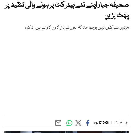
صحیفہ جبار اپنے نئے ہیئر کٹ پر ہونے والی تنقید پر
پھٹ پڑیں
مردوں سے کیوں نہیں پوچھا جاتا کہ انہوں نے بال کیوں کٹوائے ہیں، اداکارہ
ویب ڈیسک
May 17, 2026