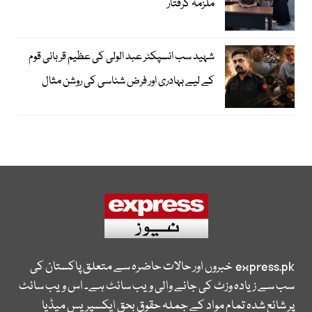
ملزمہ گرفتار
شہید سب انسپکٹر عبد الولی کی عظیم قربانی قوم
کے لیے بہادری اور فرض شناسی کی روشن مثال
express.pk
خبروں اور حالات حاضرہ سے متعلق پاکستان کی
سب سے زیادہ وزٹ کی جانے والی ویب سائٹ ہے۔ اس ویب سائٹ
پر شائع شدہ تمام مواد کے جملہ حقوق بحق ایکسپریس میڈیا