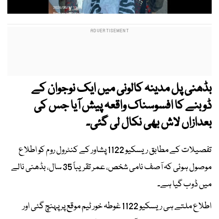
بڈھنی پل مدینہ کالونی میں ایک نوجوان کے
ڈوبنے کا افسوسناک واقعہ پیش آیا جس کی
بعدازاں لاش بھی نکال لی گئی۔
تفصیلات کے مطابق ریسکیو 1122 پشاور کے کنٹرول روم کو اطلاع
موصول ہوئی کہ آصف نامی شخص، عمر تقریباً 35 سال، بڈھنی نالے
میں ڈوب گیا ہے۔
اطلاع ملتے ہی ریسکیو 1122 غوطہ خور ٹیم موقع پر پہنچ گئی اور