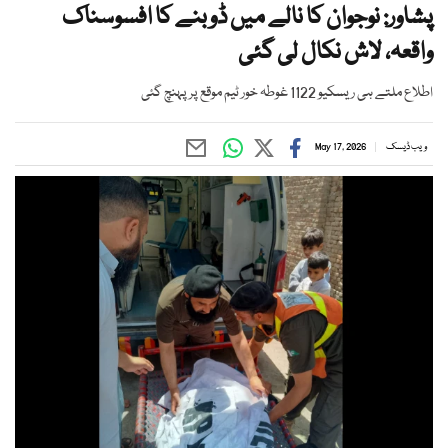
پشاور: نوجوان کا نالے میں ڈوبنے کا افسوسناک
واقعہ، لاش نکال لی گئی
اطلاع ملتے ہی ریسکیو 1122 غوطہ خور ٹیم موقع پر پہنچ گئی
ویب ڈیسک
May 17, 2026