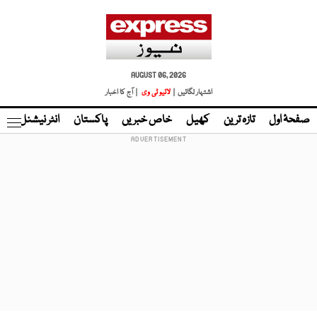
AUGUST 06, 2026
اشتہار لگائیں |
لائیو ٹی وی
| آج کا اخبار
صفحۂ اول
تازہ ترین
کھیل
خاص خبریں
پاکستان
انٹر نیشنل
ٹا