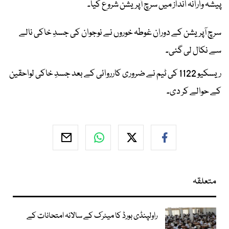
پیشہ وارانہ انداز میں سرچ آپریشن شروع کیا۔
سرچ آپریشن کے دوران غوطہ خوروں نے نوجوان کی جسدِ خاکی نالے
سے نکال لی گئی۔
ریسکیو 1122 کی ٹیم نے ضروری کارروائی کے بعد جسدِ خاکی لواحقین
کے حوالے کر دی۔
متعلقہ
راولپنڈی بورڈ کا میٹرک کے سالانہ امتحانات کے