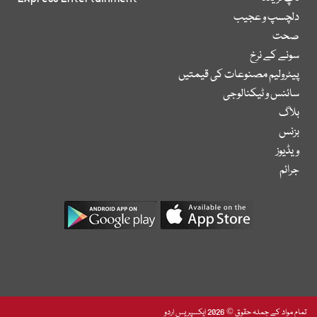
دلچسپ و عجیب
صحت
سونے کے نرخ
پیٹرولیم مصنوعات کی قیمتیں
سائنس و ٹیکنالوجی
بلاگ
بزنس
ویڈیوز
جرائم
تمام مواد کے جملہ حقوق © 2026 ایکسپریس اردو