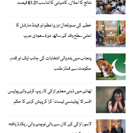
نتائج کا اعلان، کامیابی کا تناسب 61.31 فیصد
خطے کی صورتحال؛ وزیراعظم اور فیلڈ مارشل کا
اعلیٰ سطح وفد کے ساتھ دورۂ سعودی عرب
پنجاب میں بلدیاتی انتخابات کی جانب ایک اور قدم،
حکومت سے فنڈز طلب
تھانے میں ذہنی معذور لڑکی کا ریپ کرنے والے پولیس
افسر کا ’پوٹینسی ٹیسٹ‘ کرا کر پیش کرنے کا حکم
لاہور: لڑکی کے کان سے بالی نوچنے والی ریکارڈ یافتہ