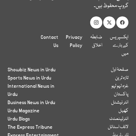
گروپ محفوظ ہیں۔
ایکسپریس
ضابطہ
Privacy
Contact
کے بارے
اخلاق
Policy
Us
میں
صفحۂ اول
Showbiz News in Urdu
تازہ ترین
Sports News in Urdu
غزہ لہو لہو
International News in
پاکستان
Urdu
انٹر نیشنل
Business News in Urdu
کھیل
Urdu Magazine
انٹرٹینمنٹ
Urdu Blogs
لائف اسٹائل
The Express Tribune
ٹاپ ٹرینڈ
Express Entertainment