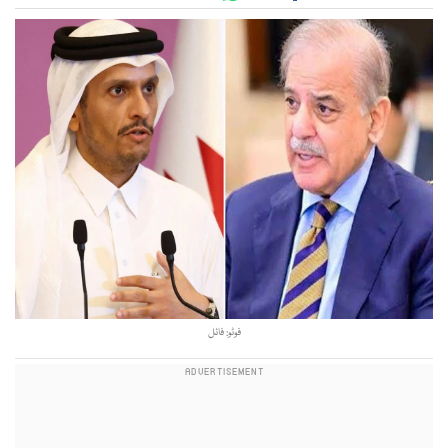
فوٹو: فائل