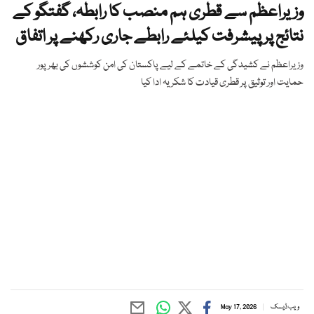
وزیراعظم سے قطری ہم منصب کا رابطہ، گفتگو کے
نتائج پر پیشرفت کیلئے رابطے جاری رکھنے پر اتفاق
وزیراعظم نے کشیدگی کے خاتمے کے لیے پاکستان کی امن کوششوں کی بھرپور
حمایت اور توثیق پر قطری قیادت کا شکریہ ادا کیا
ویب ڈیسک
May 17, 2026