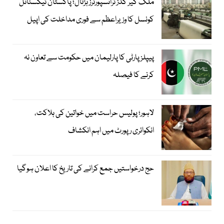
ملک گیر گڈز ٹرانسپورٹرز ہڑتال؛ پاکستان ٹیکسٹائل
کونسل کا وزیراعظم سے فوری مداخلت کی اپیل
پیپلزپارٹی کا پارلیمان میں حکومت سے تعاون نہ
کرنے کا فیصلہ
لاہور؛ پولیس حراست میں خواتین کی ہلاکت،
انکوائری رپورٹ میں اہم انکشاف
حج درخواستیں جمع کرانے کی تاریخ کا اعلان ہوگیا