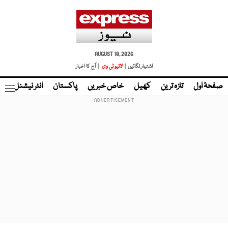
AUGUST 10, 2026
اشتہار لگائیں |
لائیو ٹی وی
| آج کا اخبار
صفحۂ اول
تازہ ترین
کھیل
خاص خبریں
پاکستان
انٹر نیشنل
ٹا