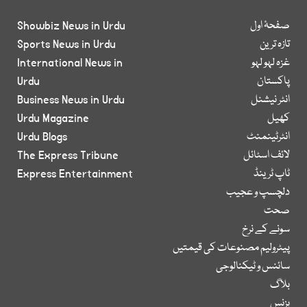
صفحۂ اول
Showbiz News in Urdu
تازہ ترین
Sports News in Urdu
غزہ لہو لہو
International News in
پاکستان
Urdu
انٹر نیشنل
Business News in Urdu
کھیل
Urdu Magazine
انٹرٹینمنٹ
Urdu Blogs
لائف اسٹائل
The Express Tribune
ٹاپ ٹرینڈ
Express Entertainment
دلچسپ و عجیب
صحت
سونے کے نرخ
پیٹرولیم مصنوعات کی قیمتیں
سائنس و ٹیکنالوجی
بلاگ
بزنس