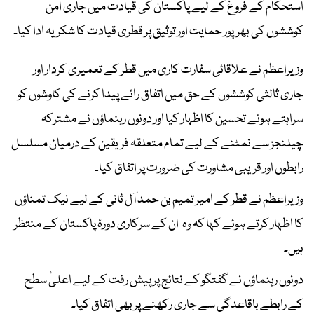
استحکام کے فروغ کے لیے پاکستان کی قیادت میں جاری امن
کوششوں کی بھرپور حمایت اور توثیق پر قطری قیادت کا شکریہ ادا کیا۔
وزیراعظم نے علاقائی سفارت کاری میں قطر کے تعمیری کردار اور
جاری ثالثی کوششوں کے حق میں اتفاق رائے پیدا کرنے کی کاوشوں کو
سراہتے ہوئے تحسین کا اظہار کیا اور دونوں رہنماؤں نے مشترکہ
چیلنجز سے نمٹنے کے لیے تمام متعلقہ فریقین کے درمیان مسلسل
رابطوں اور قریبی مشاورت کی ضرورت پر اتفاق کیا۔
وزیراعظم نے قطر کے امیر تمیم بن حمد آل ثانی کے لیے نیک تمناؤں
کا اظہار کرتے ہوئے کہا کہ وہ ان کے سرکاری دورۂ پاکستان کے منتظر
ہیں۔
دونوں رہنماؤں نے گفتگو کے نتائج پر پیش رفت کے لیے اعلیٰ سطح
کے رابطے باقاعدگی سے جاری رکھنے پر بھی اتفاق کیا۔