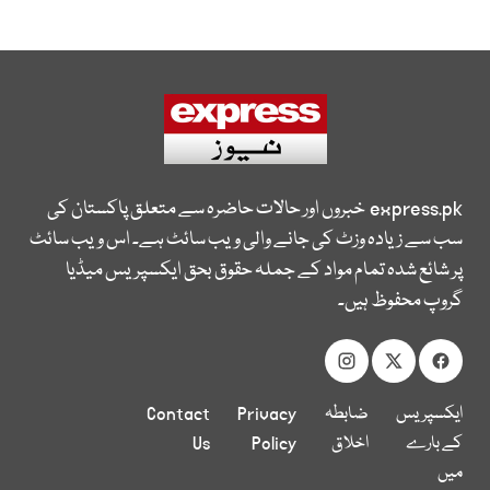
express.pk
خبروں اور حالات حاضرہ سے متعلق پاکستان کی
سب سے زیادہ وزٹ کی جانے والی ویب سائٹ ہے۔ اس ویب سائٹ
پر شائع شدہ تمام مواد کے جملہ حقوق بحق ایکسپریس میڈیا
گروپ محفوظ ہیں۔
ایکسپریس
ضابطہ
Privacy
Contact
کے بارے
اخلاق
Policy
Us
میں