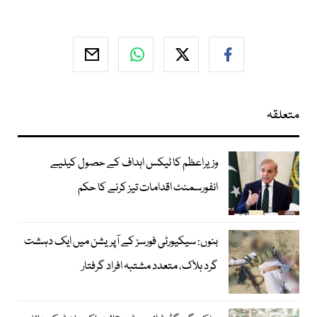
متعلقہ
وزیراعظم کا ٹیکس اہداف کے حصول کیلیے
انفورسمنٹ اقدامات تیز کرنے کا حکم
بنوں: سیکیورٹی فورسز کے آپریشن میں ایک دہشت
گرد ہلاک، متعدد مشتبہ افراد گرفتار