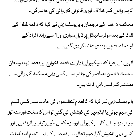
احکامات پر سختی سے عمل درآمد یقینی بنایا جائے، خلاف ورزی
کرنے والوں کے خلاف فوری قانونی کارروائی کی جائے گی ۔
محکمہ داخلہ کے ترجمان بابر یوسف زئی نے کہا کہ دفعہ 144 کے
نفاذ کے بعد موٹر سائیکل پر ڈبل سواری اور 4 سے زائد افراد کے
اجتماعات پر پابندی عائد کر دی گئی ہے۔
انہوں نے بتایا کہ سیکیورٹی ادارے فتنہ الخوارج اور فتنہ الہندوستان
سمیت دشمن عناصر کی جانب سے کسی بھی ممکنہ کارروائی سے
نمٹنے کے لیے ہائی الرٹ ہیں۔
بابر یوسف زئی نے کہا کہ کالعدم تنظیموں کی جانب سے کسی قسم
کی مہم جوئی یا ایڈونچر کی کوشش کی گئی تو اس کا سخت اور منہ توڑ
جواب دیا جائے گا، سیکیورٹی فورسز مکمل طور پر تیار اور الرٹ ہیں اور
کسی بھی ناخوش گوار صورتحال سے نمٹنے کے لیے تمام انتظامات