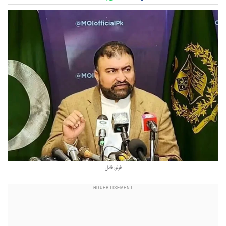
فوٹو: فائل