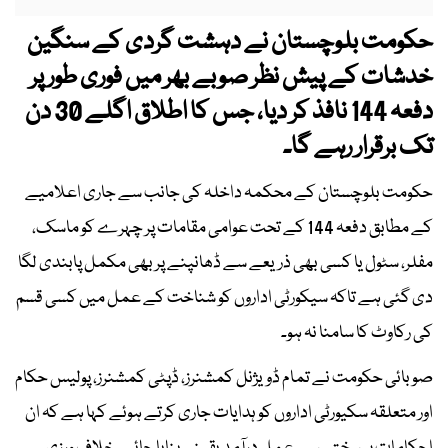
حکومت بلوچستان نے دہشت گردی کے سنگین
خدشات کے پیش نظر صوبے بھر میں فوری طور پر
دفعہ 144 نافذ کر دیا، جس کا اطلاق اگلے 30 دن
تک برقرار رہے گا۔
حکومت بلوچستان کے محکمہ داخلہ کی جانب سے جاری اعلامیے
کے مطابق دفعہ 144 کے تحت عوامی مقامات پر چہرے کو ماسک،
مفلر، سٹول یا کسی بھی ذریعے سے ڈھانپنے پر بھی مکمل پابندی لگا
دی گئی ہے تاکہ سیکورٹی اداروں کو شناخت کے عمل میں کسی قسم
کی رکاوٹ کا سامنا نہ ہو۔
صوبائی حکومت نے تمام ڈویژنل کمشنرز، ڈپٹی کمشنرز، پولیس حکام
اور متعلقہ سکیورٹی اداروں کو ہدایات جاری کرتے ہوئے کہا ہے کہ ان