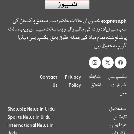
express.pk
خبروں اور حالات حاضرہ سے متعلق پاکستان کی
سب سے زیادہ وزٹ کی جانے والی ویب سائٹ ہے۔ اس ویب سائٹ
پر شائع شدہ تمام مواد کے جملہ حقوق بحق ایکسپریس میڈیا
گروپ محفوظ ہیں۔
ایکسپریس
ضابطہ
Privacy
Contact
کے بارے
اخلاق
Policy
Us
میں
صفحۂ اول
Showbiz News in Urdu
تازہ ترین
Sports News in Urdu
غزہ لہو لہو
International News in
پاکستان
Urdu