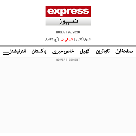
AUGUST 08, 2026
اشتہار لگائیں |
لائیو ٹی وی
| آج کا اخبار
صفحۂ اول
تازہ ترین
کھیل
خاص خبریں
پاکستان
انٹر نیشنل
ٹا