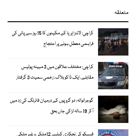
متعلقہ
کراچی: لائنز ایریا کے مکینوں کا 15 روز سے پانی کی
فراہمی معطل ہونے پر احتجاج
کراچی: مختلف علاقوں میں 3 مبینہ پولیس
مقابلے، ایک ڈاکو ہلاک، زخمی سمیت 3 گرفتار
گوجرانوالہ: دو گروپوں کے درمیان فائرنگ کی زد میں
آکر 19 سالہ لڑکی جاں بحق
فیسکو کی نجکاری کیلیے 12ملکی و غیر ملکی