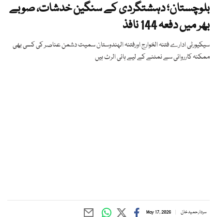
بلوچستان؛ دہشتگردی کے سنگین خدشات، صوبے
بھر میں دفعہ 144 نافذ
سیکیورٹی ادارے فتنہ الخوارج اورفتنہ الہندوستان سمیت دشمن عناصر کی کسی بھی
ممکنہ کارروائی سے نمٹنے کے لیے ہائی الرٹ ہیں
سردار حمید خان
May 17, 2026