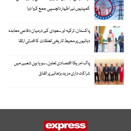
کمپنیوں نے اظہارِ دلچسپی جمع کروا دیا
پاکستان، ترکیہ اور سعودی کے درمیان دفاعی معاہدہ
دہائیوں پر محیط تاریخی تعلقات کا قدرتی ارتقا
پاک امریکا اقتصادی تعاون، سویا بین شعبے میں
شراکت داری مزید بڑھانے پر اتفاق