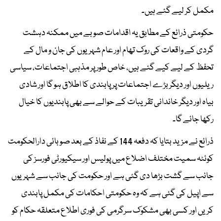
مکمل کر لیے گئے ہیں۔
حکومتی ذرائع کے مطابق یہ اقدامات صوبے میں ممکنہ دہشت
گردی کے واقعات کی روک تھام اور عام شہریوں کی جان و مال کے
تحفظ کے لیے کیے گئے ہیں، خاص طور پر مذہبی اجتماعات، سیاسی
ریلیوں اور دیگر بڑے اجتماعات پر پابندی کا اطلاق ہو گا اور شادی
بیاہ اور دیگر خاندانی تقریبات کے حوالے سے بھی پابندیوں کا خیال
رکھا جائے گا۔
ذرائع نے مزید بتایا کہ دفعہ 144 کے نفاذ کے بعد صوبائی دارالحکومت
کوئٹہ سمیت مختلف اضلاع میں پولیس اور سیکیورٹی فورسز کی
جانب سے گشت بڑھا دی گئی ہے اور حکومت کی جانب سے شہریوں
سے اپیل کی گئی ہے کہ وہ حکومتی احکامات کی مکمل پابندی
کریں اور کسی بھی مشکوک سرگرمی کی فوری اطلاع متعلقہ حکام کو