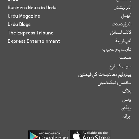
انٹر نیشنل
Business News in Urdu
کھیل
Urdu Magazine
انٹرٹینمنٹ
Urdu Blogs
لائف اسٹائل
The Express Tribune
ٹاپ ٹرینڈ
Express Entertainment
دلچسپ و عجیب
صحت
سونے کے نرخ
پیٹرولیم مصنوعات کی قیمتیں
سائنس و ٹیکنالوجی
بلاگ
بزنس
ویڈیوز
جرائم