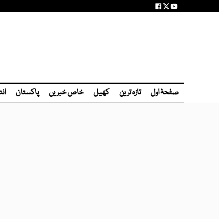
صفحۂ اول
تازہ ترین
کھیل
خاص خبریں
پاکستان
انٹ