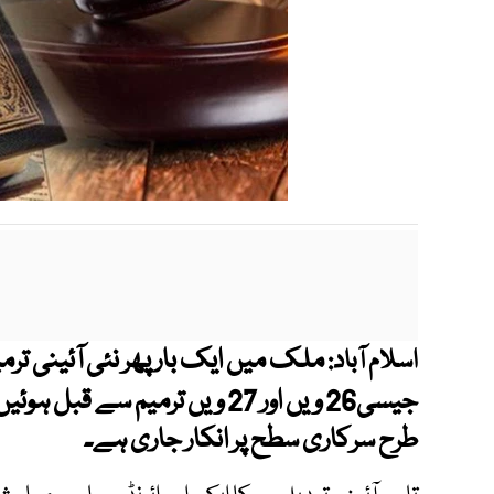
ملک میں ایک بار پھر نئی آئینی تر
اسلام آباد:
جیسی26 ویں اور 27 ویں ترمیم 
طرح سرکاری سطح پر انکار جاری ہے۔