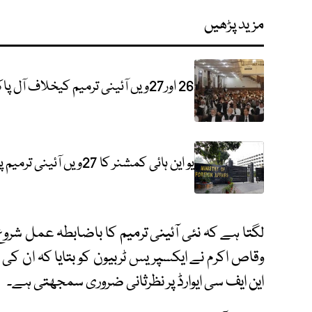
مزید پڑھیں
26 اور27ویں آئینی ترمیم کیخلاف آل پاکستان وکلا کنونشن کا انعقاد
یو این ہائی کمشنر کا 27ویں آئینی ترمیم پر بیان، پاکستان کا سخت موقف سامنے آگیا
لگتا ہے کہ نئی آئینی ترمیم کا باضابطہ عمل شرو
وقاص اکرم نے ایکسپریس ٹربیون کو بتایا کہ ان کی 
این ایف سی ایوارڈ پر نظرثانی ضروری سمجھتی ہے۔