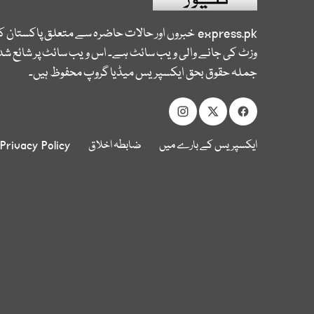
express.pk
خبروں اور حالات حاضرہ سے متعلق پاکستان 
وزٹ کی جانے والی ویب سائٹ ہے۔ اس ویب سائٹ پر شائع شدہ
جملہ حقوق بحق ایکسپریس میڈیا گروپ محفوظ ہیں۔
ایکسپریس کے بارے میں
ضابطہ اخلاق
Privacy Policy