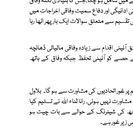
احثے میں شامل ہو چکا،جس کا بنیادی نکتہ وفاق
ی ادائیگی اور دفاع سمیت وفاقی اخراجات میں
قسیم سے متعلق سوالات ایک بار پھر اٹھا رہا
ٓئینی اقدام سے زیادہ وفاقی مالیاتی ڈھانچہ
صے کو آئینی تحفظ جبکہ وفاق کے ہاتھ
وزیر قانون اعظم نذیر تارڑ نے کہا کہ 28 ترمیم پر غور اتحادیوں کی مشاورت سے ہو گا۔ بلاول
اورت نہیں ہوئی، رانا ثناء اللہ نے تسلیم کیا
 بوجھ کی شیئرنگ کے حوالے سے بات چیت ہو