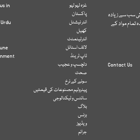
غزہ لہو لہو
ws in
پاکستان
کی سب سے زیادہ
انٹر نیشنل
 Urdu
 تمام مواد کے
کھیل
انٹرٹینمنٹ
لائف اسٹائل
bune
ٹاپ ٹرینڈ
inment
دلچسپ و عجیب
Contact Us
صحت
سونے کے نرخ
پیٹرولیم مصنوعات کی قیمتیں
سائنس و ٹیکنالوجی
بلاگ
بزنس
ویڈیوز
جرائم