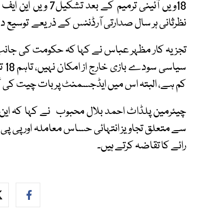
18ویں آئینی ترمیم ک
نظرثانی ہر سال صدارتی آرڈننس کے ذریعے توسیع د
تجزیہ کار مظہر عباس نے کہا کہ حکومت کی جانب س
سیا
کم ہے، البتہ اس میں ایڈجسمنٹ پر بات چیت کی 
چیئرمین پلڈاٹ احمد بلال محبوب نے کہا کہ این 
سے متعلق تجاویز انتہائی حساس معاملہ اور پی پ
رائے کا تقاضہ کرتے ہیں۔