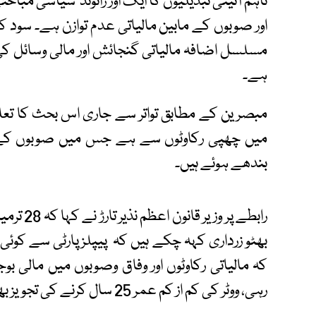
تاہم آئینی تبدیلیوں کا ایک اور رائونڈ سیاسی مب
اور صوبوں کے مابین مالیاتی عدم توازن ہے۔ سود ک
مسلسل اضافہ مالیاتی گنجائش اور مالی وسائل کی ت
ہے۔
مبصرین کے مطابق تواتر سے جاری اس بحث کا تعلق ا
میں چھپی رکاوٹوں سے ہے جس میں صوبوں کے ح
بندھے ہوئے ہیں۔
رابطے پر 
بھٹو زرداری کہہ چکے ہیں کہ پیپلزپارٹی سے کوئی مش
کہ مالیاتی رکاوٹوں اور وفاق وصوبوں میں مالی
رہی، ووٹر کی کم از کم عمر 25 سال کرنے کی تجویز بھی زیر غور ہے۔