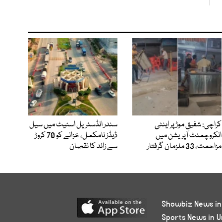
کراچی: شفیق موڑ پر اینٹی
سندر انڈسٹریل اسٹیٹ میں سیل
انکروچمنٹ آپریشن میں
ڈیڈز نامکمل، خزانے کو 70 کروڑ
مزاحمت، 33 ملزمان گرفتار
سے زائد کا نقصان
Showbiz News in
Sports News in U