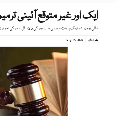
ایک اور غیر متوقع آئینی تر
مالی بوجھ شیئرنگ پر بات ہو رہی ہے، ووٹر کی 25 سال عمر کی تجویز زیرغور، رانا ثناء
بشریٰ نذیر
May 17, 2026