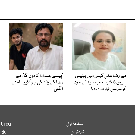
میر رضا علی کیس میں پولیس
’پیسے جلد ادا کر دوں گا‘، میر
سرجن ڈاکٹر سمعیہ سید نے خود
رضا کے والد کی اہم آڈیو سامنے
کو بے بس قرار دے دیا
آگئی
صفحۂ اول
 Urdu
تازہ ترین
rdu