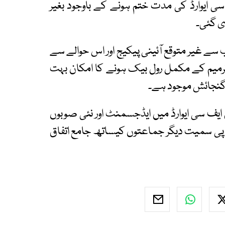
ے بعد تشکیل7 ویں این ایف سی ایوارڈ کی مدت ختم ہونے کے باوجود بغیر
ی گئی۔
ے غیر متوقع آئینی پیکیج اور اس حوالے سے
سی سودے بازی خارج از امکان نہیں، تاہم 18 ترمیم کے مکمل رول بیک ہونے کا امکان بہت
گنجائش موجود ہے۔
ایف سی ایوارڈ میں ایڈجسمنٹ اور نئی صوبوں
ی پی سمیت دیگر جماعتوں کیساتھ جامع اتفاق