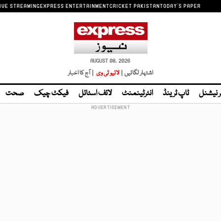
IVE STREAMING
EXPRESS ENTERTAINMENT
CRICKET PAKISTAN
TODAY'S PAPER
AUGUST 08, 2026
اشتہار لگائیں |
لائیو ٹی وی
| آج کا اخبار
ر نیشنل
ٹاپ ٹرینڈ
انٹرٹینمنٹ
لائف اسٹائل
فیکٹ چیک
صحت