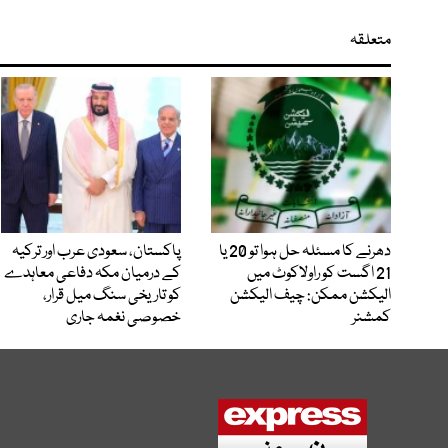
متعلقہ
دھرنے کا مسئلہ حل ہوا تو 20 یا
پاکستان، سعودی عرب اور ترکیہ
21 اگست کو راولاکوٹ میں
کے درمیان مکہ دفاعی معاہدے
الیکشن ممکن: چیف الیکشن
کو تاریخی سنگ میل قرار،
کمشنر
خصوصی نغمہ جاری