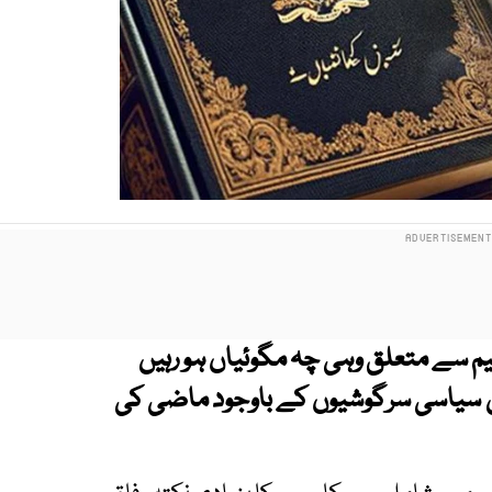
میم سے متعلق وہی چہ مگوئیاں ہو رہیں
سے قبل ہوئیں سیاسی سرگوشیوں کے باوجود ماضی کی