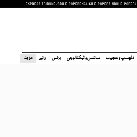
EXPRESS TRIBUNE
URDU E-PAPER
ENGLISH E-PAPER
SINDHI E-PAPER
L
دلچسپ و عجیب
سائنس و ٹیکنالوجی
بزنس
رائے
مزید