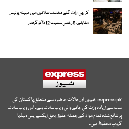
کراچی؛ رات گئے مختلف علاقوں میں مبینہ پولیس
مقابلے، 8 زخمی سمیت 12 ڈاکو گرفتار
express.pk
خبروں اور حالات حاضرہ سے متعلق پاکستان کی
سب سے زیادہ وزٹ کی جانے والی ویب سائٹ ہے۔ اس ویب سائٹ
پر شائع شدہ تمام مواد کے جملہ حقوق بحق ایکسپریس میڈیا
گروپ محفوظ ہیں۔