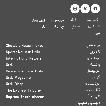
ایکسپریس
ضابطہ
Privacy
Contact
کے بارے
اخلاق
Policy
Us
میں
صفحۂ اول
Showbiz News in Urdu
تازہ ترین
Sports News in Urdu
غزہ لہو لہو
International News in
پاکستان
Urdu
انٹر نیشنل
Business News in Urdu
کھیل
Urdu Magazine
انٹرٹینمنٹ
Urdu Blogs
لائف اسٹائل
The Express Tribune
ٹاپ ٹرینڈ
Express Entertainment
دلچسپ و عجیب