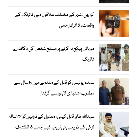
کراچی، شہر کے مختلف علاقوں میں فائرنگ کے
واقعات، 2 افراد زخمی
موبائل پیکج نہ کرنے پر مسلح شخص کی دکاندار پر
فائرنگ
سندھ پولیس کو قتل کے مقدمے میں 5 سال سے
مطلوب اشتہاری لاہور سے گرفتار
عبداللہ طاہر قتل کیس؛ مقتول کے ڈرائیور کو 22سالہ
لڑکی کے ذریعے ہنی ٹریپ کیے جانے کا انکشاف