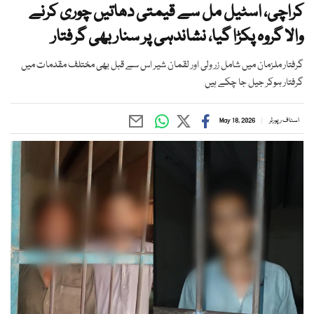
کراچی، اسٹیل مل سے قیمتی دھاتیں چوری کرنے
والا گروہ پکڑا گیا، نشاندہی پر سنار بھی گرفتار
گرفتار ملزمان میں شامل زر ولی اور لقمان شیر اس سے قبل بھی مختلف مقدمات میں
گرفتار ہوکر جیل جا چکے ہیں
اسٹاف رپورٹر
May 18, 2026