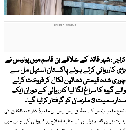
شہر قائد کے علاقے بن قاسم میں پولیس نے
کراچی:
بڑی کارروائی کرتے ہوئے پاکستان اسٹیل مل سے
چوری شدہ قیمتی دھاتیں نکال کر فروخت کرنے
والے گروہ کا سراغ لگا لیا کارروائی کے دوران ایک
سنار سمیت 3 ملزمان کو گرفتار کرلیا گیا۔
ضلع ملیر پولیس کے مطابق ایس ایس پی ملیر ڈاکٹر عبدالخالق کی
ہدایت پر بن قاسم پولیس نے خفیہ اطلاع پر کارروائی کی جس میں