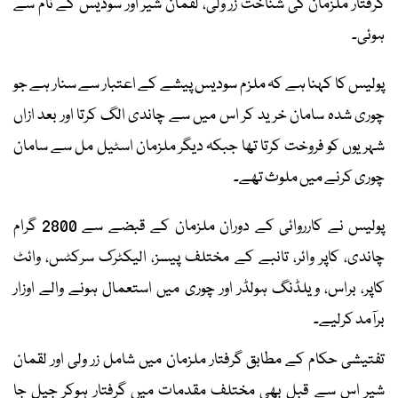
گرفتار ملزمان کی شناخت زر ولی، لقمان شیر اور سودیس کے نام سے
ہوئی۔
پولیس کا کہنا ہے کہ ملزم سودیس پیشے کے اعتبار سے سنار ہے جو
چوری شدہ سامان خرید کر اس میں سے چاندی الگ کرتا اور بعد ازاں
شہریوں کو فروخت کرتا تھا جبکہ دیگر ملزمان اسٹیل مل سے سامان
چوری کرنے میں ملوث تھے۔
پولیس نے کارروائی کے دوران ملزمان کے قبضے سے 2800 گرام
چاندی، کاپر وائر، تانبے کے مختلف پیسز، الیکٹرک سرکٹس، وائٹ
کاپر، براس، ویلڈنگ ہولڈر اور چوری میں استعمال ہونے والے اوزار
برآمد کرلیے۔
تفتیشی حکام کے مطابق گرفتار ملزمان میں شامل زر ولی اور لقمان
شیر اس سے قبل بھی مختلف مقدمات میں گرفتار ہوکر جیل جا