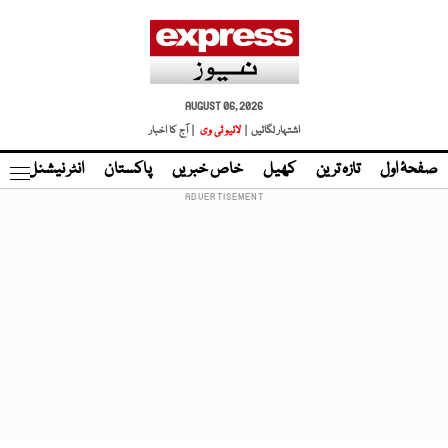
AUGUST 06, 2026
اشتہار لگائیں |
لائیو ٹی وی
| آج کا اخبار
صفحۂ اول
تازہ ترین
کھیل
خاص خبریں
پاکستان
انٹر نیشنل
ٹا