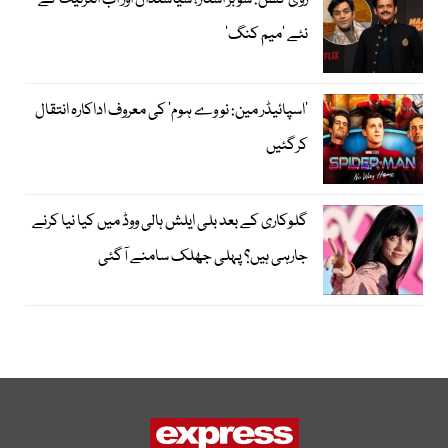
روی کشن: شوبز اسٹار، سیاستدان اور اب انٹرنیٹ کے
نئے ’میم کنگ‘
’اسپائیڈر مین: نو وے ہوم‘ کی معروف اداکارہ انتقال
کرگئیں
گلوکاری کے بعد بلی ایلش ہالی ووڈ میں کیا نیا کرنے
جارہی ہیں؟ پہلی جھلک سامنے آگئی