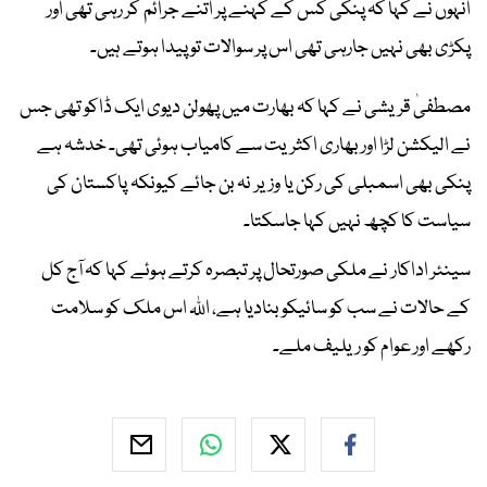
انہوں نے کہا کہ پنکی کس کے کہنے پر اتنے جرائم کر رہی تھی اور
پکڑی بھی نہیں جارہی تھی اس پر سوالات تو پیدا ہوتے ہیں۔
مصطفیٰ قریشی نے کہا کہ بھارت میں پھولن دیوی ایک ڈاکو تھی جس
نے الیکشن لڑا اور بھاری اکثریت سے کامیاب ہوئی تھی۔ خدشہ ہے
پنکی بھی اسمبلی کی رکن یا وزیر نہ بن جائے کیونکہ پاکستان کی
سیاست کا کچھ نہیں کہا جاسکتا۔
سینئر اداکار نے ملکی صورتحال پر تبصرہ کرتے ہوئے کہا کہ آج کل
کے حالات نے سب کو سائیکو بنادیا ہے، اللہ اس ملک کو سلامت
رکھے اور عوام کو ریلیف ملے۔