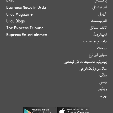
پاکستان
Urdu
انٹر نیشنل
Business News in Urdu
کھیل
Urdu Magazine
انٹرٹینمنٹ
Urdu Blogs
لائف اسٹائل
The Express Tribune
ٹاپ ٹرینڈ
Express Entertainment
دلچسپ و عجیب
صحت
سونے کے نرخ
پیٹرولیم مصنوعات کی قیمتیں
سائنس و ٹیکنالوجی
بلاگ
بزنس
ویڈیوز
جرائم