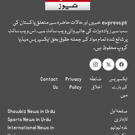
express.pk
خبروں اور حالات حاضرہ سے متعلق پاکستان کی
سب سے زیادہ وزٹ کی جانے والی ویب سائٹ ہے۔ اس ویب سائٹ
پر شائع شدہ تمام مواد کے جملہ حقوق بحق ایکسپریس میڈیا
گروپ محفوظ ہیں۔
ایکسپریس
ضابطہ
Privacy
Contact
کے بارے
اخلاق
Policy
Us
میں
صفحۂ اول
Showbiz News in Urdu
تازہ ترین
Sports News in Urdu
غزہ لہو لہو
International News in