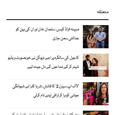
متعلقہ
مبینہ فراڈ کیس: سلمان خان اور ان کی بہن کو
عدالتی سمن جاری
کاجول کی سالگرہ پر اجے دیوگن نے خوبصورت ویڈیو
شیئر کر کے مداحوں کے دل جیت لیے
’لاک اپ سیزن 2‘ کا فائنل: شریا کلرا نے شیوانگی
جوشی کو ہرا کر ٹرافی اپنے نام کرلی