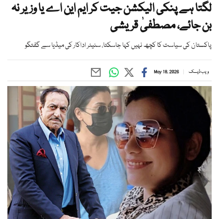
لگتا ہے پنکی الیکشن جیت کر ایم این اے یا وزیر نہ
بن جائے، مصطفیٰ قریشی
پاکستان کی سیاست کا کچھ نہیں کہا جاسکتا، سنیئر اداکار کی میڈیا سے گفتگو
ویب ڈیسک
May 18, 2026