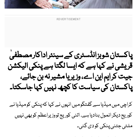
پاکستان شوبز انڈسٹری کے سینئر اداکار مصطفیٰ
قریشی نے کہا ہے کہ ایسا لگتا ہے پنکی الیکشن
جیت کر ایم این اے، وزیر یا مشیر نہ بن جائے،
پاکستان کی سیاست کا کچھ نہیں کہا جاسکتا۔
کراچی میں میڈیا سے گفتگو میں انہوں نے کہا کہ پنکی کو میڈیا نے
کوریج دیکر انمول بنادیا ہے، اتنی کوریج تو وزیراعظم کو بھی نہیں
ملتی جتنی پنکی کو دی گئی۔