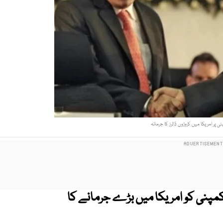
ی پر امریکا میں کروڑوں ڈالرز کا جرمانہ
کمپنی کو امریکا میں بڑے جرمانے کا