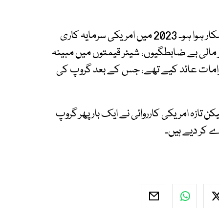
یہ پہلا موقع نہیں جب اڈانی گروپ عالمی تنازع کا شکار ہوا ہو۔ 2023 میں امریکی سرمایہ کاری
 مالی بے ضابطگیوں، شیئر قیمتوں میں مبینہ
لزامات عائد کیے تھے، جس کے بعد گروپ کی
کن تازہ امریکی کارروائی نے ایک بار پھر گروپ
ے کر دیے ہیں۔