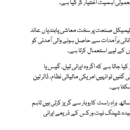
عمولی اہمیت اختیار کر گیا ہے۔
روکیمیکل صنعت پر سخت معاشی پابندیاں عائد
وانائی برآمدات سے حاصل ہونے والی آمدنی کو
ں کے لیے استعمال کرتا ہے۔
یا جاتا ہے کہ اگر وہ ایرانی تیل، گیس یا
ں تو انہیں امریکی مالیاتی نظام، ڈالر لین
سکتا ہے۔
تھ براہِ راست کاروبار سے گریز کرتی ہیں تاہم
یدہ شپنگ نیٹ ورکس کے ذریعے ایرانی