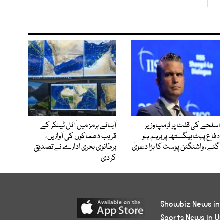
اسلحے کی قلت پر ٹرمپ وزیر
آبنائے ہرمز میں آئل ٹینکر کے
دفاع پیٹ ہیگستھ پر برہم ہو
قریب دھماکوں کی آوازیں،
گئے، واشنگٹن پوسٹ کا بڑا دعویٰ
برطانوی بحری ادارے نے تصدیق
کر دی
Showbiz News in
Sports News in U