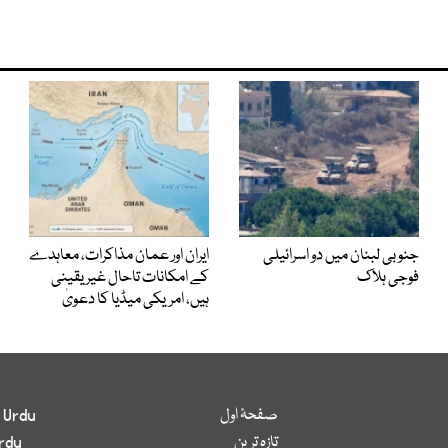
جنوبی لبنان میں دو اسرائیلی
ایران اور عمان مذاکرات، معاہدے
فوجی ہلاک
کے امکانات تاحال غیر یقینی
ہیں، امریکی میڈیا کا دعویٰ
صفحۂ اول
 Urdu
تازہ ترین
rdu