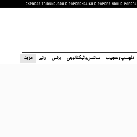
EXPRESS TRIBUNE
URDU E-PAPER
ENGLISH E-PAPER
SINDHI E-PAPER
L
دلچسپ و عجیب
سائنس و ٹیکنالوجی
بزنس
رائے
مزید