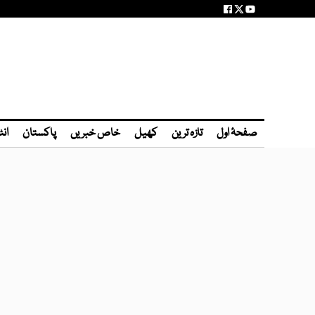
صفحۂ اول
تازہ ترین
کھیل
خاص خبریں
پاکستان
انٹ