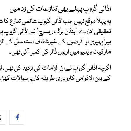
اڈانی گروپ پہلے بھی تنازعات کی زد میں
تحقیقی ادارے “ہنڈن برگ ریسرچ” نے اڈانی گروپ پر
ہیرا پھیری اور قرضوں کے غیرشفاف استعمال کے ا
مارکیٹ ویلیو میں اربوں ڈالر کی کمی آئی تھی۔
اگرچہ اڈانی گروپ نے ان الزامات کی تردید کی تھی، لی
کے بین الاقوامی کاروباری طریقہ کار پر سوالات کھڑ