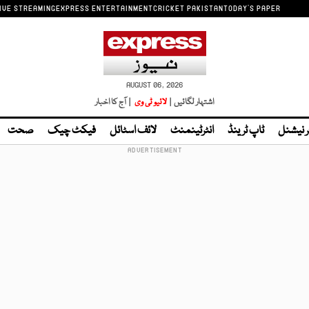
IVE STREAMING
EXPRESS ENTERTAINMENT
CRICKET PAKISTAN
TODAY'S PAPER
AUGUST 06, 2026
اشتہار لگائیں |
لائیو ٹی وی
| آج کا اخبار
ر نیشنل
ٹاپ ٹرینڈ
انٹرٹینمنٹ
لائف اسٹائل
فیکٹ چیک
صحت