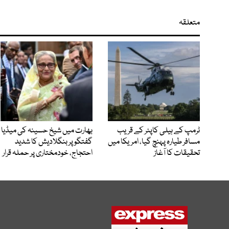
متعلقہ
ٹرمپ کے ہیلی کاپٹر کے قریب
بھارت میں شیخ حسینہ کی میڈیا
مسافر طیارہ پہنچ گیا، امریکا میں
گفتگو پر بنگلادیش کا شدید
تحقیقات کا آغاز
احتجاج، خودمختاری پر حملہ قرار