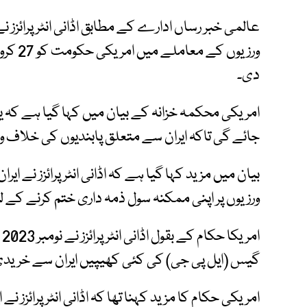
عالمی خبر رساں ادارے کے مطابق اڈانی انٹرپرائزز نے
دی۔
امریکی محکمہ خزانہ کے بیان میں کہا گیا ہے کہ 
جائے گی تاکہ ایران سے متعلق پابندیوں کی خلاف و
ورزیوں پر اپنی ممکنہ سول ذمہ داری ختم کرنے کے ل
گیس (ایل پی جی) کی کئی کھیپیں ایران سے خریدی
امریکی حکام کا مزید کہنا تھا کہ اڈانی انٹرپرائزز 