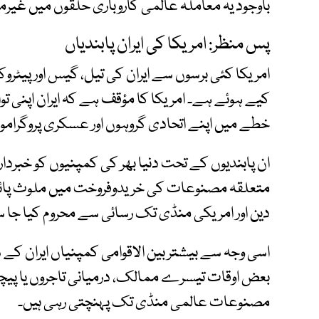
باوجود یہ معاملہ عالمی کاروباری حلقوں میں غیرم
پس منظر: امریکا کی ایران پابندیاں
امریکا کئی برسوں سے ایران کی تیل، گیس اور پیٹ
کیے ہوئے ہے۔ امریکا کا مؤقف ہے کہ ایران اپنی ت
خطے میں اپنے اتحادی گروہوں اور عسکری پروگرامو
ان پابندیوں کے تحت دنیا بھر کی کمپنیوں کو خبردار ک
متعلقہ مصنوعات کی خریدوفروخت میں ملوث پائی گئی
دین اور امریکی منڈی تک رسائی سے محروم کیا جا 
اسی وجہ سے بیشتر بین الاقوامی کمپنیاں ایران کے سا
بعض اوقات تیسرے ممالک، درمیانی تاجروں یا پیچ
مصنوعات عالمی منڈی تک پہنچتی رہی ہیں۔