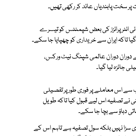
 پر سخت پابندیاں عائد کر رکھی تھیں۔
اڈانی انٹرپرائزز کی بعض شپمنٹس کو تیسرے
ا تاکہ ایران سے خریداری کو چھپایا جا سکے۔
ے دوران دوران عالمی شپنگ نیٹ ورکس،
ی جائزہ لیا گیا۔
نب سے اس معاملے پر فوری طور پر تفصیلی
ی نے تصفیہ اس لیے قبول کیا تاکہ طویل
اتی دباؤ سے بچا جا سکے۔
ری سزا نہیں بلکہ سول تصفیہ ہے تاہم اس کے