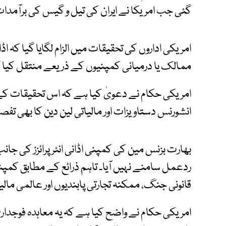
گئی جب امریکا نے ایران کی تیل و گیس کی برآمدات
امریکی اداروں کی تحقیقات میں الزام لگایا گیا کہ 
ممالک یا درمیانی کمپنیوں کے ذریعے منتقل کیا گی
امریکی حکام نے دعویٰ کیا ہے کہ اس تحقیقات ک
انشورنس دستاویزات اور مالیاتی لین دین کا بھی تفصیل
بھارت بزنس مین کی کمپنی اڈانی انٹرپرائزز کی جا
ردعمل سامنے نہیں آیا۔ تاہم ذرائع کے مطابق کمپن
قانونی جنگ، ممکنہ تجارتی پابندیوں اور عالمی مالی
امریکی حکام نے واضح کیا ہے کہ یہ معاہدہ فوجدا