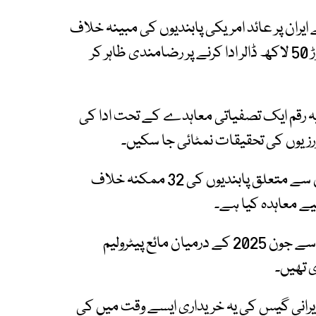
 ایران پر عائد امریکی پابندیوں کی مبینہ خلاف
ورزیوں کے معاملے میں امریکی حکومت کو 27 کروڑ 50 لاکھ ڈالر ادا کرنے پر رضامندی ظاہر کر
یہ رقم ایک تصفیاتی معاہدے کے تحت ادا کی
رزیوں کی تحقیقات نمٹائی جا سکیں۔
بیان میں مزید کہا گیا ہے کہ اڈانی انٹرپرائزز نے ایران سے متعلق پابندیوں کی 32 ممکنہ خلاف
یے معاہدہ کیا ہے۔
امریکا حکام کے بقول اڈانی انٹرپرائزز نے نومبر 2023 سے جون 2025 کے درمیان مائع پیٹرولیم
 تھیں۔
نے ایرانی گیس کی یہ خریداری ایسے وقت میں کی