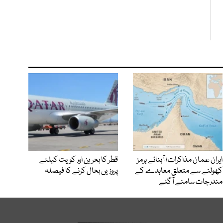
ایران عمان مذاکرات؛ آبنائے ہرمز
قطر کا بحرین اور کویت کیلئے
کھولنے سے متعلق معاہدے کے
پروزیں بحال کرنے کا فیصلہ
مندرجات سامنے آگئے