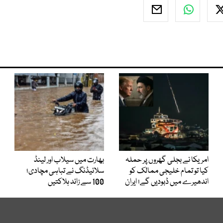
امریکا نے بجلی گھروں پر حملہ
بھارت میں سیلاب اور لینڈ
کیا تو تمام خلیجی ممالک کو
سلائیڈنگ نے تباہی مچادی؛
اندھیرے میں ڈبودیں گے؛ ایران
100 سے زائد ہلاکتیں