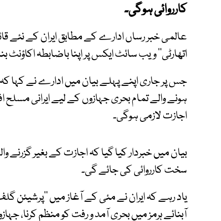
کارروائی ہوگی۔
عالمی خبر رساں ادارے کے مطابق ایران کے نئے قا
اتھارٹی‘‘ ویب سائٹ ایکس پر اپنا باضابطہ اکاؤنٹ بنال
جس پر جاری اپنے پہلے بیان میں ادارے نے کہا ک
ہونے والے تمام بحری جہازوں کے لیے ایرانی مسلح افو
اجازت لازمی ہوگی۔
بیان میں خبردار کیا گیا کہ اجازت کے بغیر گزرنے وا
سخت کارروائی کی جائے گی۔
یاد رہے کہ ایران نے مئی کے آغاز میں ’’پرشیئن گل
آبنائے ہرمز میں بحری آمد و رفت کو منظم کرنا، جہاز