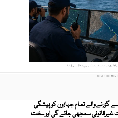
ل کے ادارے نے اب سوشل میڈیا پر بھی محاذ سنبھال لیا
 سے گزرنے والے تمام جہازوں کو پیشگی
فت غیرقانونی سمجھی جائے گی اور سخت