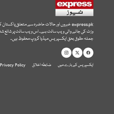
express.pk
خبروں اور حالات حاضرہ سے متعلق پاکستان 
وزٹ کی جانے والی ویب سائٹ ہے۔ اس ویب سائٹ پر شائع شدہ
جملہ حقوق بحق ایکسپریس میڈیا گروپ محفوظ ہیں۔
ایکسپریس کے بارے میں
ضابطہ اخلاق
Privacy Policy