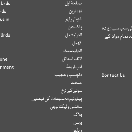
صفحۂ اول
 Urdu
تازہ ترین
rdu
غزہ لہو لہو
ws in
پاکستان
کی سب سے زیادہ
انٹر نیشنل
 Urdu
 تمام مواد کے
کھیل
انٹرٹینمنٹ
لائف اسٹائل
bune
ٹاپ ٹرینڈ
inment
دلچسپ و عجیب
Contact Us
صحت
سونے کے نرخ
پیٹرولیم مصنوعات کی قیمتیں
سائنس و ٹیکنالوجی
بلاگ
بزنس
ویڈیوز