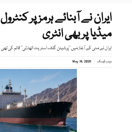
ایران نے آبنائے ہرمز پر کنٹرو
میڈیا پر بھی انٹری
ایران نے مئی کے آغاز میں ’’پرشیئن گلف اسٹریٹ اتھارٹی‘‘ قائم کی تھی
ویب ڈیسک
May 18, 2026