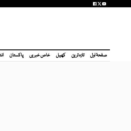
صفحۂ اول
تازہ ترین
کھیل
خاص خبریں
پاکستان
انٹ