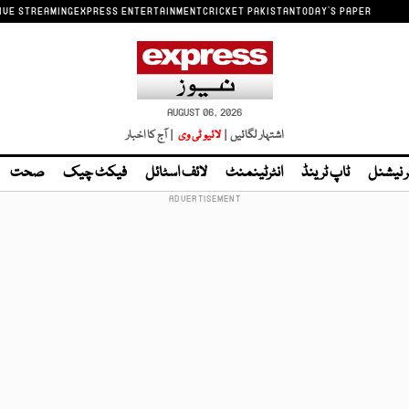
IVE STREAMING
EXPRESS ENTERTAINMENT
CRICKET PAKISTAN
TODAY'S PAPER
AUGUST 06, 2026
اشتہار لگائیں |
لائیو ٹی وی
| آج کا اخبار
ر نیشنل
ٹاپ ٹرینڈ
انٹرٹینمنٹ
لائف اسٹائل
فیکٹ چیک
صحت