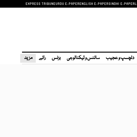
EXPRESS TRIBUNE
URDU E-PAPER
ENGLISH E-PAPER
SINDHI E-PAPER
L
دلچسپ و عجیب
سائنس و ٹیکنالوجی
بزنس
رائے
مزید