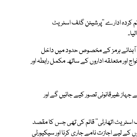
ئم کردہ ادارے ’’پرشیئن گلف اسٹریٹ
یا۔
ہ آبنائے ہرمز کے مخصوص حدود میں داخل
اج اور متعلقہ اداروں کے ساتھ مکمل رابطہ اور
لے جہاز غیرقانونی تصور کیے جائیں گے اور
ف اسٹریٹ اتھارٹی‘‘ قائم کی تھی جس کا مقصد
وں کے لیے اجازت نامے جاری کرنا اور سیکیورٹی