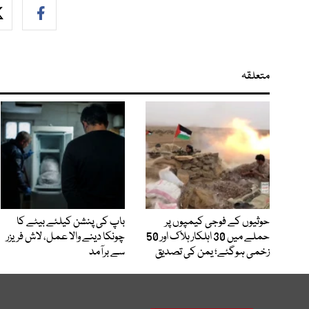
متعلقہ
حوثیوں کے فوجی کیمپوں پر
باپ کی پنشن کیلئے بیٹے کا
حملے میں 30 اہلکار ہلاک اور 50
چونکا دینے والا عمل، لاش فریزر
زخمی ہوگئے؛ یمن کی تصدیق
سے برآمد