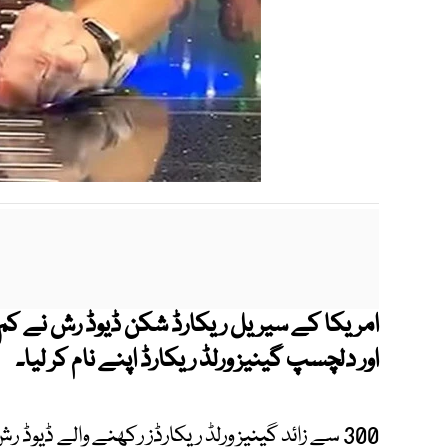
امریکا کے سیریل ریکارڈ شکن
ڈیوڈ رش نے کم 
اور دلچسپ گینیز ورلڈ ریکارڈ اپنے نام کر لیا۔
300 سے زائد گینیز ورلڈ ریکارڈز رکھنے والے ڈیوڈ رش نے یہ ریکارڈ ڈزنی کروز کے دوران بنایا۔