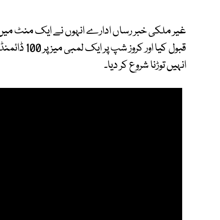
غیر ملکی خبر رساں ادارے انہوں نے ایک منٹ میں 
قبول کیا اور 
انہیں توڑنا شروع کر دیا۔