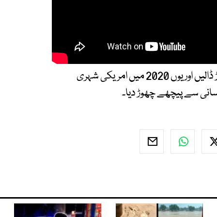
ڈیوڈ رش نے صرف ایک منٹ میں 84 ٹوتھ پِکس توڑ ڈالیں اور یوں 2020 میں امریکی شہری