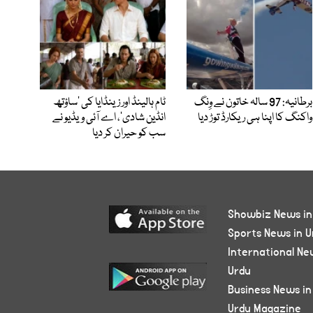
برطانیہ: 97 سالہ خاتون نے وِنگ
ٹام ہالینڈ اور زینڈایا کی ’ساؤتھ
واکنگ کا اپنا ہی ریکارڈ توڑ دیا
انڈین شادی‘، اے آئی ویڈیو نے
سب کو حیران کر دیا
Showbiz News in
Sports News in U
International Ne
Urdu
Business News in
Urdu Magazine