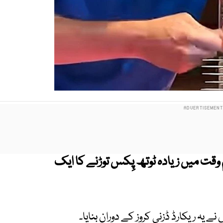
وقت میں زیادہ ٹوتھ پِکس توڑنے کا ایک