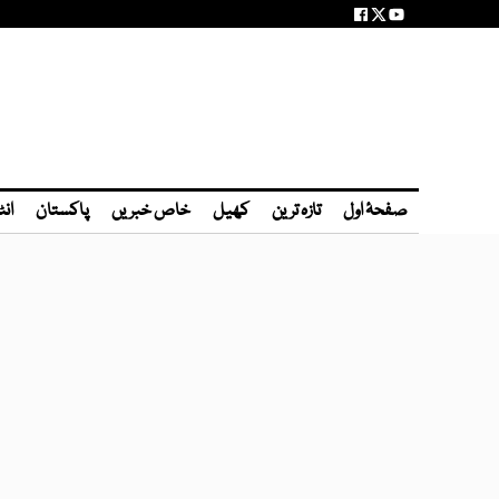
صفحۂ اول
تازہ ترین
کھیل
خاص خبریں
پاکستان
انٹ