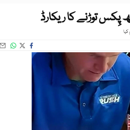
ھ پِکس توڑنے کا ریکارڈ