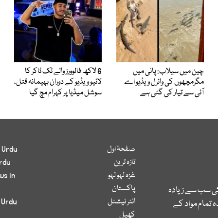
چین میں سیلاب: پانی میں
6 لاکھ فالوورز والے ٹک ٹاکر کا
مگرمچھوں کی وائرل ویڈیو اے
لائیو ویڈیو کے دوران بہیمانہ قتل،
آئی سے تیار کی گئی ہے
سوشل میڈیا پر کہرام مچ گیا
صفحۂ اول
 Urdu
تازہ ترین
rdu
غزہ لہو لہو
ws in
پاکستان
کی سب سے زیادہ
انٹر نیشنل
 Urdu
 تمام مواد کے
کھیل