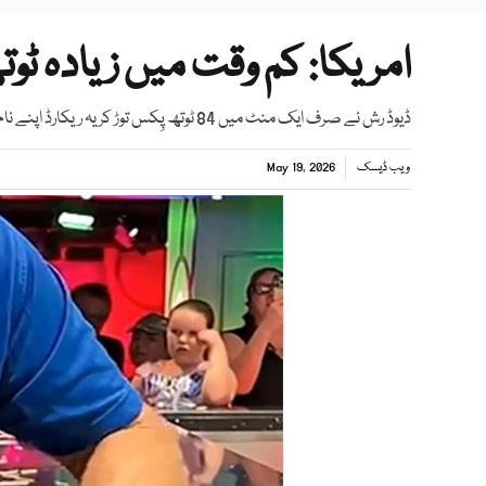
امریکا: کم وقت میں زیادہ ٹوت
ڈیوڈ رش نے صرف ایک منٹ میں 84 ٹوتھ پِکس توڑ کر یہ ریکارڈ اپنے نام کیا
ویب ڈیسک
May 19, 2026