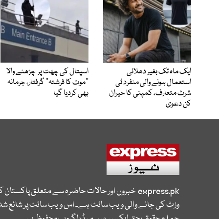
ایک ماہ تک بغیر دھلائی
اسپتال کی چھت پر چڑھنے والا
استعمال ہونے والی منفرد ٹی
’’موت کا فرشتہ‘‘ گرفتار، جرمانہ
شرٹ متعارف، کمپنی کا حیران
بھی کردیا گیا
کن دعویٰ
express.pk
خبروں اور حالات حاضرہ سے متعلق پاکستان 
وزٹ کی جانے والی ویب سائٹ ہے۔ اس ویب سائٹ پر شائع شدہ
جملہ حقوق بحق ایکسپریس میڈیا گروپ محفوظ ہیں۔