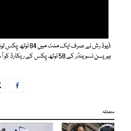
ہیریسن نسوینڈر کے 58 ٹوتھ پِکس کے ریکارڈ کو آسانی سے پیچھے چھوڑ دیا۔
متعلقہ