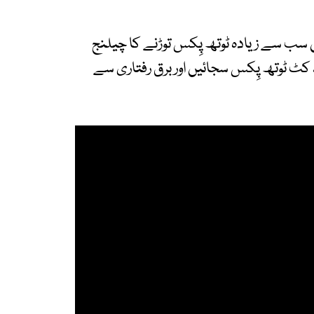
سب سے زیادہ ٹوتھ پِکس توڑنے کا چیلنج
کروز شپ پر ایک لمبی میز پر 100 ڈائمنڈ کٹ ٹوتھ پِکس سجائیں اور برق رفتاری سے