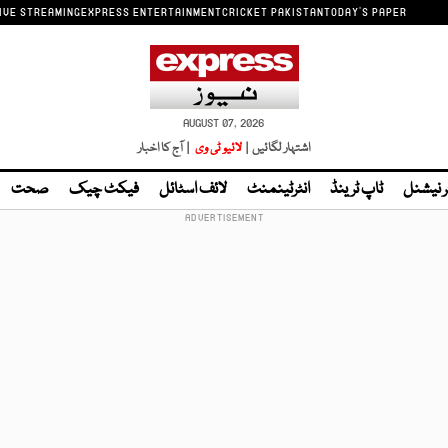
IVE STREAMING
EXPRESS ENTERTAINMENT
CRICKET PAKISTAN
TODAY'S PAPER
AUGUST 07, 2026
اشتہار لگائیں |
لائیو ٹی وی
| آج کا اخبار
ر نیشنل
ٹاپ ٹرینڈ
انٹرٹینمنٹ
لائف اسٹائل
فیکٹ چیک
صحت