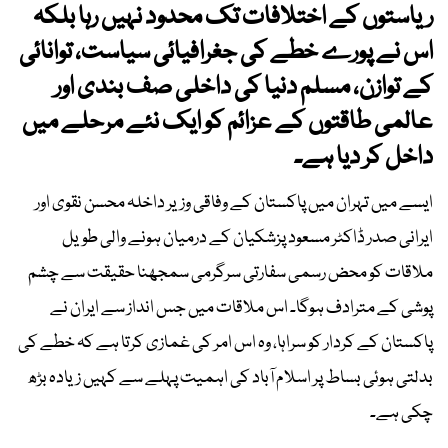
ریاستوں کے اختلافات تک محدود نہیں رہا بلکہ
اس نے پورے خطے کی جغرافیائی سیاست، توانائی
کے توازن، مسلم دنیا کی داخلی صف بندی اور
عالمی طاقتوں کے عزائم کو ایک نئے مرحلے میں
داخل کر دیا ہے۔
ایسے میں تہران میں پاکستان کے وفاقی وزیر داخلہ محسن نقوی اور
ایرانی صدر ڈاکٹر مسعود پزشکیان کے درمیان ہونے والی طویل
ملاقات کو محض رسمی سفارتی سرگرمی سمجھنا حقیقت سے چشم
پوشی کے مترادف ہوگا۔ اس ملاقات میں جس انداز سے ایران نے
پاکستان کے کردار کو سراہا، وہ اس امر کی غمازی کرتا ہے کہ خطے کی
بدلتی ہوئی بساط پر اسلام آباد کی اہمیت پہلے سے کہیں زیادہ بڑھ
چکی ہے۔