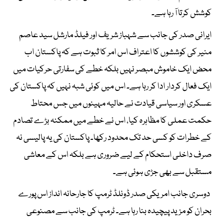
کوشش کرتا آ رہا ہے۔
ایرانی صدر کی جانب سے شہباز شریف اور فیلڈ مارشل سید عاصم
منیر کی کوششوں کا اعتراف اس امر کا ثبوت ہے کہ پاکستان اب
محض ایک خاموش مبصر نہیں بلکہ خطے کی سفارتی حرکیات میں
ایک فعال کردار ادا کر رہا ہے۔ اس میں کوئی شبہ نہیں کہ پاکستان کی
عسکری اور سیاسی قیادت نے حالیہ مہینوں میں جس محتاط
حکمت عملی کا مظاہرہ کیا، اس نے خطے میں ممکنہ بڑے تصادم
کے خطرات کو کسی حد تک محدود رکھا۔ پاکستان کی یہ پالیسی نہ
صرف داخلی استحکام کے لیے ضروری ہے بلکہ اس کے معاشی
مستقبل سے بھی جڑی ہوئی ہے۔
دوسری جانب امریکی صدر ڈونلڈ ٹرمپ کا جارحانہ انداز اس پورے
بحران کو مزید پیچیدہ بنا رہا ہے۔ ٹرمپ کی جانب سے مصنوعی