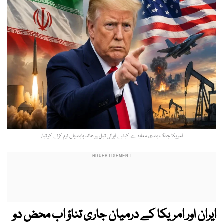
امریکا جنگ بندی معاہدے کیلیے ایرانی تیل پر عائد پابندیاں نرم کرنے کو تیار
ایران اور امریکا کے درمیان جاری تناؤ اب محض دو