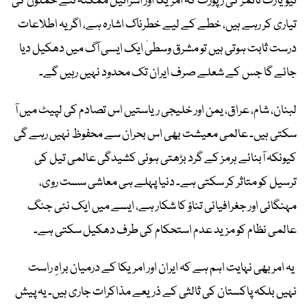
نیویارک ٹائمز کی رپورٹ کہ امریکا اور اسرائیل ممکنہ نئے حملوں کی
تیاری کر رہے ہیں، خطے کے لیے خطرناک اشارہ ہے، اگر یہ اطلاعات
درست ثابت ہوتی ہیں تو مشرق وسطیٰ ایک ایسی آگ میں دھکیل دیا
جائے گا جس کے شعلے صرف ایران تک محدود نہیں رہیں گے۔
لبنان، شام، عراق، یمن اور خلیجی ریاستیں اس تصادم کی لپیٹ میں آ
سکتی ہیں۔ عالمی معیشت بھی اس بحران سے محفوظ نہیں رہے گی
کیونکہ آبنائے ہرمز کے گرد بڑھتی ہوئی کشیدگی عالمی تیل کی
ترسیل کو متاثر کر سکتی ہے۔ دنیا پہلے ہی معاشی سست روی،
مہنگائی اور جغرافیائی تناؤ کا شکار ہے، ایسے میں ایک نئی جنگ
عالمی نظام کو مزید عدم استحکام کی طرف دھکیل سکتی ہے۔
یہ امر بھی نہایت اہم ہے کہ ایران اور امریکا کے درمیان براہِ راست
نہیں بلکہ پاکستان کی ثالثی کے ذریعے مذاکرات جاری ہیں۔ یہ پیش