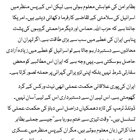
بظاہر امن کی خواہش معلوم ہوتی ہے، لیکن اس کے پس منظر میں
اسرائیل کی سلامتی کے تقاضے کارفرما دکھائی دیتے ہیں۔ امریکا
جانتا ہے کہ حزب اللہ، حماس اور دیگر مزاحمتی گروہوں کی پشت
پناہی ایران کی خطے میں سب سے بڑی طاقت ہے، اگر تہران ان
محاذوں سے دستبردار ہو جاتا ہے تو اسرائیل کو خطے میں زیادہ آزادی
حاصل ہو سکتی ہے۔ یہی وجہ ہے کہ ایران اس مطالبے کو محض
سفارتی شرط نہیں بلکہ اپنی تزویراتی گہرائی پر حملہ تصور کرتا ہے۔
ایران کی پوری علاقائی حکمت عملی انھی نیٹ ورکس کے گرد
گھومتی ہے، اس لیے ان سے دستبرداری اس کے لیے آسان نہیں۔
ڈونلڈ ٹرمپ کی تازہ دھمکیاں دراصل اسی دباؤ کی حکمت عملی کا
تسلسل ہیں۔’’ وقت تیزی سے ختم ہو رہا ہے‘‘جیسے جملے بظاہر
مذاکراتی زبان معلوم ہوتے ہیں، مگر ان کے پس منظر میں عسکری