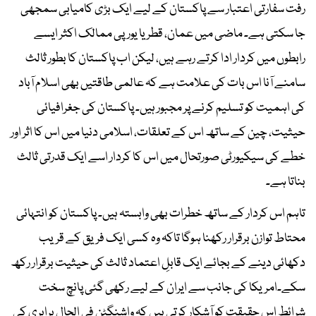
رفت سفارتی اعتبار سے پاکستان کے لیے ایک بڑی کامیابی سمجھی
جا سکتی ہے۔ ماضی میں عمان، قطر یا یورپی ممالک اکثر ایسے
رابطوں میں کردار ادا کرتے رہے ہیں، لیکن اب پاکستان کا بطور ثالث
سامنے آنا اس بات کی علامت ہے کہ عالمی طاقتیں بھی اسلام آباد
کی اہمیت کو تسلیم کرنے پر مجبور ہیں۔ پاکستان کی جغرافیائی
حیثیت، چین کے ساتھ اس کے تعلقات، اسلامی دنیا میں اس کا اثر اور
خطے کی سیکیورٹی صورتحال میں اس کا کردار اسے ایک قدرتی ثالث
بناتا ہے۔
تاہم اس کردار کے ساتھ خطرات بھی وابستہ ہیں۔ پاکستان کو انتہائی
محتاط توازن برقرار رکھنا ہوگا تاکہ وہ کسی ایک فریق کے قریب
دکھائی دینے کے بجائے ایک قابلِ اعتماد ثالث کی حیثیت برقرار رکھ
سکے۔امریکا کی جانب سے ایران کے لیے رکھی گئی پانچ سخت
شرائط اس حقیقت کو آشکار کرتی ہیں کہ واشنگٹن فی الحال برابری کی