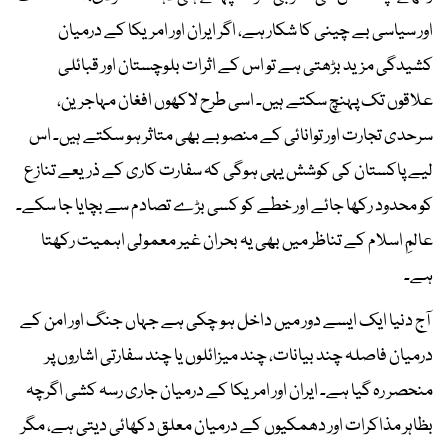
اور سیاسی بے چینی کا شکار ہے، اگر ایران اور امریکا کے درمیان
کشیدگی مزید بڑھتی ہے تو اس کے اثرات بلوچستان اور قبائلی
علاقوں تک پہنچ سکتے ہیں۔ اسی طرح لاکھوں افغان مہاجرین،
سرحدی تجارت اور توانائی کے منصوبے بھی متاثر ہو سکتے ہیں۔ اس
لیے پاکستان کی کوشش یہی ہوگی کہ سفارت کاری کے ذریعے تنازع
کو محدود رکھا جائے اور خطے کو کسی بڑے تصادم سے بچایا جا سکے۔
عالمِ اسلام کے تناظر میں بھی یہ بحران غیر معمولی اہمیت رکھتا
ہے۔
آج دنیا ایک ایسے دور میں داخل ہو چکی ہے جہاں جنگ اور امن کے
درمیان فاصلہ چند بیانات، چند میزائلوں یا چند سفارتی اشاروں پر
منحصر رہ گیا ہے۔ ایران اور امریکا کے درمیان جاری رسہ کشی اگرچہ
بظاہر مذاکرات اور دھمکیوں کے درمیان معلق دکھائی دیتی ہے، مگر