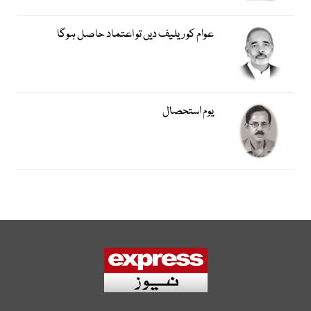
عوام کو ریلیف دیں تو اعتماد حاصل ہوگا
یوم استحصال