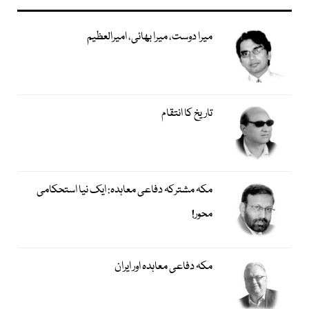
میرا دوست، میرا بھائی، امیرالعظیم
تاریخ کا انتقام
مکہ مشترکہ دفاعی معاہدہ: ایک نیا استحکامی
محور!
مکہ دفاعی معاہدہ اور ایران