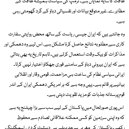
طاقت کا سایہ نمایاں ہے۔ ٹرمپ کی سیاست ہمیشہ طاقت کے
مظاہرے، غیر متوقع بیانات اور نفسیاتی دباؤ کے گرد گھومتی رہی
ہے۔
وہ جانتے ہیں کہ ایران جیسی ریاست کے ساتھ محض روایتی سفارت
کاری سے مطلوبہ نتائج حاصل کرنا مشکل ہے، اس لیے وہ دھمکی اور
مذاکرات کو بیک وقت استعمال کرتے ہیں۔ تاہم تاریخ یہ بھی بتاتی
ہے کہ ایران بیرونی دباؤ کے سامنے فوری جھکاؤ اختیار نہیں کرتا۔
ایرانی سیاسی نظام کی ساخت ہی مزاحمت، قومی وقار اور انقلابی
بیانیے پر قائم ہے۔ یہی وجہ ہے کہ ہر امریکی دھمکی ایران کے اندر
قوم پرستانہ جذبات کو مزید تقویت دیتی ہے۔
اس پوری صورتحال میں پاکستان کے لیے سب سے بڑا چیلنج یہ ہے
کہ وہ اپنی سرزمین کو کسی ممکنہ علاقائی تصادم سے محفوظ
رکھے۔ پاکستان کی مغربی سرحد پہلے ہی دہشت گردی، اسمگلنگ