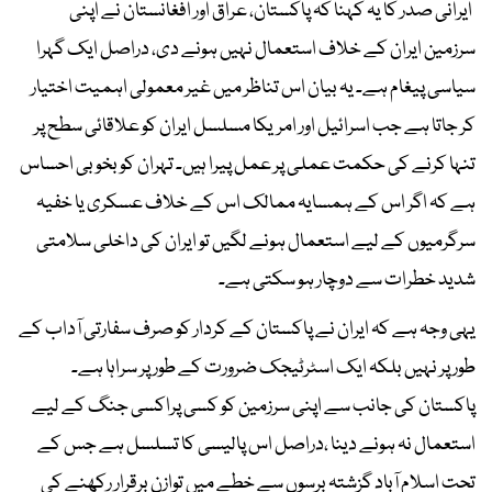
ایرانی صدر کا یہ کہنا کہ پاکستان، عراق اور افغانستان نے اپنی
سرزمین ایران کے خلاف استعمال نہیں ہونے دی، دراصل ایک گہرا
سیاسی پیغام ہے۔ یہ بیان اس تناظر میں غیر معمولی اہمیت اختیار
کر جاتا ہے جب اسرائیل اور امریکا مسلسل ایران کو علاقائی سطح پر
تنہا کرنے کی حکمت عملی پر عمل پیرا ہیں۔ تہران کو بخوبی احساس
ہے کہ اگر اس کے ہمسایہ ممالک اس کے خلاف عسکری یا خفیہ
سرگرمیوں کے لیے استعمال ہونے لگیں تو ایران کی داخلی سلامتی
شدید خطرات سے دوچار ہو سکتی ہے۔
یہی وجہ ہے کہ ایران نے پاکستان کے کردار کو صرف سفارتی آداب کے
طور پر نہیں بلکہ ایک اسٹرٹیجک ضرورت کے طور پر سراہا ہے۔
پاکستان کی جانب سے اپنی سرزمین کو کسی پراکسی جنگ کے لیے
استعمال نہ ہونے دینا ،دراصل اس پالیسی کا تسلسل ہے جس کے
تحت اسلام آباد گزشتہ برسوں سے خطے میں توازن برقرار رکھنے کی