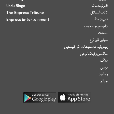
انٹرٹینمنٹ
Urdu Blogs
لائف اسٹائل
The Express Tribune
ٹاپ ٹرینڈ
Express Entertainment
دلچسپ و عجیب
صحت
سونے کے نرخ
پیٹرولیم مصنوعات کی قیمتیں
سائنس و ٹیکنالوجی
بلاگ
بزنس
ویڈیوز
جرائم