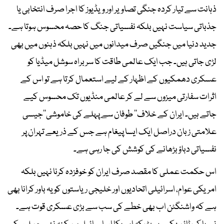
ذہانت سے تیار کردہ جنگی تصاویر اور ویڈیوز کا اجرا صرف انتخابی یا
جذباتی سیاست نہیں بلکہ نفسیاتی جنگ کا حصہ محسوس ہوتا ہے۔
جدید دنیا میں جنگیں صرف میدانوں میں نہیں بلکہ ذہنوں میں بھی
لڑی جاتی ہیں۔ جب ایک عالمی طاقت کا سربراہ سوشل میڈیا کو
عسکری دھمکیوں کے اظہار کے لیے استعمال کرتا ہے تو اس کے
اثرات سفارتی میزوں سے لے کر عالمی منڈیوں تک محسوس کیے
جاتے ہیں۔ ایران کے خلاف’’ طوفان سے پہلے کی خاموشی‘‘جیسی
علامتی زبان دراصل ایک ایسا پیغام ہے جس کے ذریعے تہران پر
نفسیاتی دباؤ بڑھانے کی کوشش کی جا رہی ہے۔
اس حکمت عملی کا مقصد صرف ایران کو خوفزدہ کرنا نہیں بلکہ
امریکی عوام، اسرائیلی اتحادیوں اور خلیجی ریاستوں کو یہ باور کرانا بھی
ہے کہ واشنگٹن اب بھی خطے کی سب سے بڑی عسکری قوت ہے۔