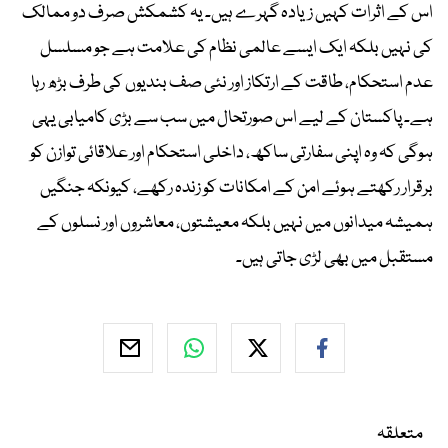
اس کے اثرات کہیں زیادہ گہرے ہیں۔ یہ کشمکش صرف دو ممالک
کی نہیں بلکہ ایک ایسے عالمی نظام کی علامت ہے جو مسلسل
عدم استحکام، طاقت کے ارتکاز اور نئی صف بندیوں کی طرف بڑھ رہا
ہے۔ پاکستان کے لیے اس صورتحال میں سب سے بڑی کامیابی یہی
ہوگی کہ وہ اپنی سفارتی ساکھ، داخلی استحکام اور علاقائی توازن کو
برقرار رکھتے ہوئے امن کے امکانات کو زندہ رکھے، کیونکہ جنگیں
ہمیشہ میدانوں میں نہیں بلکہ معیشتوں، معاشروں اور نسلوں کے
مستقبل میں بھی لڑی جاتی ہیں۔
متعلقہ