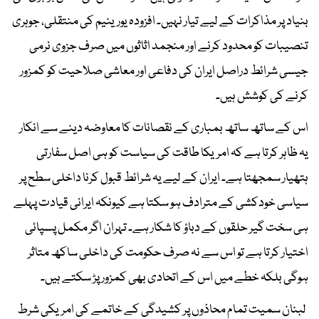
بنیاد پر مذاکرات کے لیے تیار نہیں۔ افزودہ یورینیم کی منتقلی، جوہری
تنصیبات کو محدود کرنے اور منجمد اثاثوں میں صرف جزوی نرمی
جیسی شرائط دراصل ایران کی دفاعی اور معاشی صلاحیت کو کمزور
کرنے کی کوشش ہیں۔
اس کے ساتھ ساتھ بمباری کے نقصانات کا معاوضہ دینے سے انکار
یہ ظاہر کرتا ہے کہ امریکا طاقت کی سیاست کو ہی اصل سفارتی
ہتھیار سمجھتا ہے۔ ایران کے لیے یہ شرائط قبول کرنا داخلی سطح پر
سیاسی خودکشی کے مترادف ہو سکتا ہے کیونکہ ایرانی قیادت پہلے
ہی سخت گیر حلقوں کے دباؤ کا شکار ہے۔ تہران اگر مکمل پسپائی
اختیار کرتا ہے تو اس سے نہ صرف حکومت کی داخلی ساکھ متاثر
ہوگی بلکہ خطے میں اس کے اتحادی بھی کمزور پڑ سکتے ہیں۔
لبنان سمیت تمام محاذوں پر کشیدگی کے خاتمے کی امریکی شرط