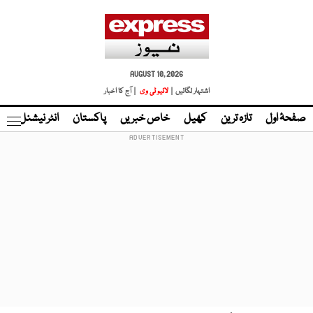
AUGUST 10, 2026
اشتہار لگائیں |
لائیو ٹی وی
| آج کا اخبار
صفحۂ اول
تازہ ترین
کھیل
خاص خبریں
پاکستان
انٹر نیشنل
ٹا