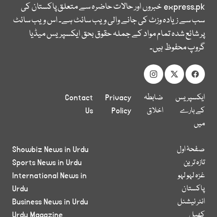
express.pk
خبروں اور حالات حاضرہ سے متعلق پاکستان کی
سب سے زیادہ وزٹ کی جانے والی ویب سائٹ ہے۔ اس ویب سائٹ
پر شائع شدہ تمام مواد کے جملہ حقوق بحق ایکسپریس میڈیا
گروپ محفوظ ہیں۔
ایکسپریس
ضابطہ
Privacy
Contact
کے بارے
اخلاق
Policy
Us
میں
صفحۂ اول
Showbiz News in Urdu
تازہ ترین
Sports News in Urdu
غزہ لہو لہو
International News in
پاکستان
Urdu
انٹر نیشنل
Business News in Urdu
کھیل
Urdu Magazine