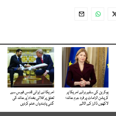
یوکرین کی سفیر برائے امریکا پر
امریکا نے ایرانی قدس فورس سے
کرپشن الزامات پر فرد جرم عائد؛
تعلق پر’فلائی بغداد‘پر عائد کی
لاکھوں ڈالرز کے اثاثے
گئی پابندیاں ختم کردیں