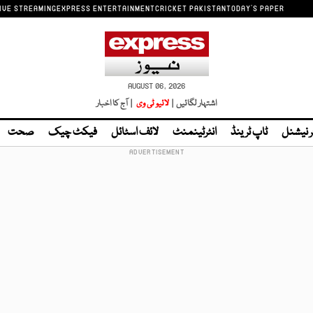
IVE STREAMING
EXPRESS ENTERTAINMENT
CRICKET PAKISTAN
TODAY'S PAPER
AUGUST 06, 2026
اشتہار لگائیں |
لائیو ٹی وی
| آج کا اخبار
ر نیشنل
ٹاپ ٹرینڈ
انٹرٹینمنٹ
لائف اسٹائل
فیکٹ چیک
صحت