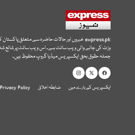
express.pk
خبروں اور حالات حاضرہ سے متعلق پاکستان 
وزٹ کی جانے والی ویب سائٹ ہے۔ اس ویب سائٹ پر شائع شدہ
جملہ حقوق بحق ایکسپریس میڈیا گروپ محفوظ ہیں۔
ایکسپریس کے بارے میں
ضابطہ اخلاق
Privacy Policy