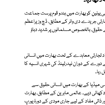
 دکھا دیا۔
ی یونین کو بھارت میں ہندو قوم پرست جماعت
تی جریدے دی وائر کے مطابق، ڈچ وزیراعظم
ے حقوق، بالخصوص مسلمانوں پر شدید دباؤ
آزاد تجارتی معاہدے کے تحت بھارت میں انسانی
 دورے کے دوران نیدرلینڈ کی شہری انسیہ کا
 رہا۔
لمی میڈیا کے بھارت میں انسانی حقوق سے
ھائی دیے۔ عالمی ماہرین کے مطابق، بھارت
اتی مفاد کے لیے جاری مودی کے دورۂ یورپ