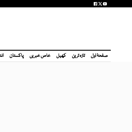
صفحۂ اول
تازہ ترین
کھیل
خاص خبریں
پاکستان
انٹ