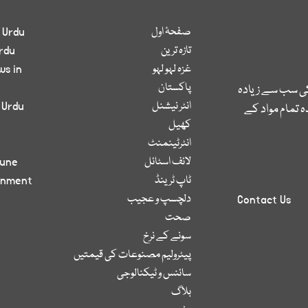
صفحۂ اول
 Urdu
تازہ ترین
rdu
غزہ لہو لہو
ws in
پاکستان
کی سب سے زیادہ
انٹر نیشنل
 Urdu
 تمام مواد کے
کھیل
انٹرٹینمنٹ
لائف اسٹائل
bune
ٹاپ ٹرینڈ
inment
دلچسپ و عجیب
Contact Us
صحت
سونے کے نرخ
پیٹرولیم مصنوعات کی قیمتیں
سائنس و ٹیکنالوجی
بلاگ