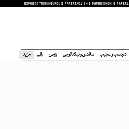
EXPRESS TRIBUNE
URDU E-PAPER
ENGLISH E-PAPER
SINDHI E-PAPER
L
دلچسپ و عجیب
سائنس و ٹیکنالوجی
بزنس
رائے
مزید