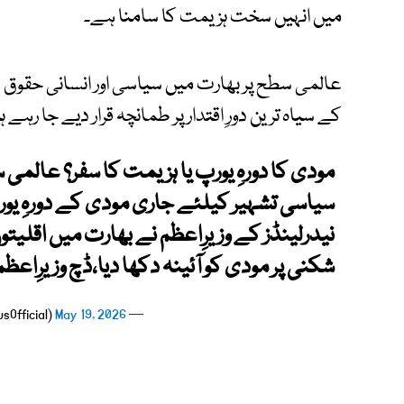
میں انہیں سخت ہزیمت کا سامنا ہے۔
عالمی سطح پر بھارت میں سیاسی اور انسانی حقوق
کے سیاہ ترین دورِ اقتدار پر طمانچہ قرار دیے جا رہے ہ
مودی کا دورہِ یورپ یا ہزیمت کا سفر؟ عالم
سیاسی تشہیر کیلئے جاری مودی کے دورہِ یور
نیدرلینڈز کے وزیرِاعظم نے بھارت میں اقلیتو
شکنی پر مودی کو آئینہ دکھا دیا،ڈچ وزیرِ
May 19, 2026
— PTV News (@PTVNewsOfficial)