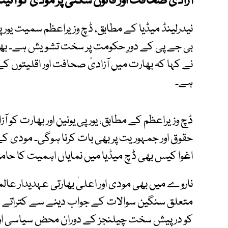
آزادیٔ صحافت اور قانون شکنی پر مودی کو آئینہ
نیدرلینڈ میڈیا کے مطابق، ڈچ وزیراعظم سمیت یورپ
بی جے پی کے دورِ حکومت پر سخت تشویش ہے۔ بھار
نے کہا کہ بھارت میں آزادیٔ صحافت اور اقلیتوں ک
ہے۔
ڈچ وزیراعظم کے مطابق، یورپی یونین اور بھارت کو 
حقوق اور جمہوریت پر بھی بات کرنا ہوگی۔ مودی کے
اغوا کیس بھی ڈچ میڈیا میں نمایاں اہمیت کا حامل
ناروے میں بھی مودی اور اعلیٰ بھارتی عہدیدار عا
متعلق سنگین سوالات کے جواب دینے سے کتراتے دک
کو درپیش سخت چیلنجز کے دوران محض سیاسی اور ذ