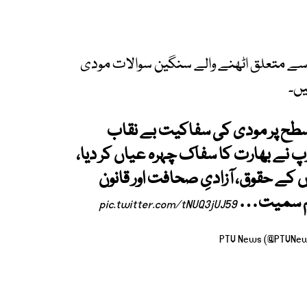
 سے متعلق اٹھنے والے سنگین سوالات مودی
یں۔
ی سطح پر مودی کی سفاکیت بے نقاب
پ نے بھارت کا سفاک چہرہ عیاں کر دیا،
ں کے حقوق، آزادیِ صحافت اور قانون
اعظم سمیت…
pic.twitter.com/tNUQ3jUJ59