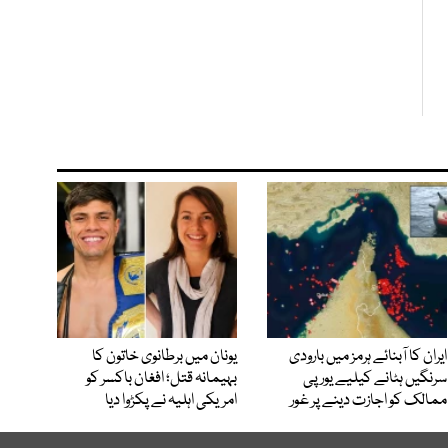
ایران کا آبنائے ہرمز میں بارودی
یونان میں برطانوی خاتون کا
سرنگیں ہٹانے کیلیے یورپی
بہیمانہ قتل؛ افغان باکسر کو
ممالک کو اجازت دینے پر غور
امریکی اہلیہ نے پکڑوا دیا