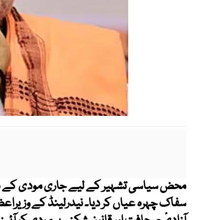
محض سیاسی تشہیر کے لیے جاری مودی کے دورہ
سفاک چہرہ عیاں کر دیا۔ نیدرلینڈ کے وزیراع