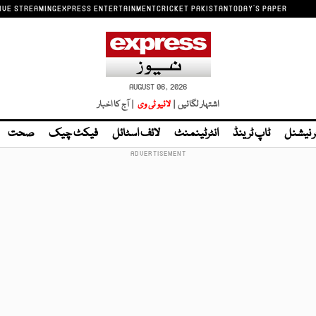
IVE STREAMING
EXPRESS ENTERTAINMENT
CRICKET PAKISTAN
TODAY'S PAPER
AUGUST 06, 2026
اشتہار لگائیں |
لائیو ٹی وی
| آج کا اخبار
ر نیشنل
ٹاپ ٹرینڈ
انٹرٹینمنٹ
لائف اسٹائل
فیکٹ چیک
صحت