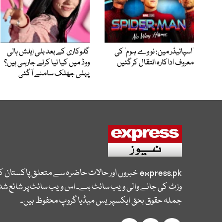
’اسپائیڈر مین: نو وے ہوم‘ کی
گلوکاری کے بعد بلی ایلش ہالی
معروف اداکارہ انتقال کرگئیں
ووڈ میں کیا نیا کرنے جارہی ہیں؟
پہلی جھلک سامنے آگئی
express.pk
خبروں اور حالات حاضرہ سے متعلق پاکستان 
وزٹ کی جانے والی ویب سائٹ ہے۔ اس ویب سائٹ پر شائع شدہ
جملہ حقوق بحق ایکسپریس میڈیا گروپ محفوظ ہیں۔