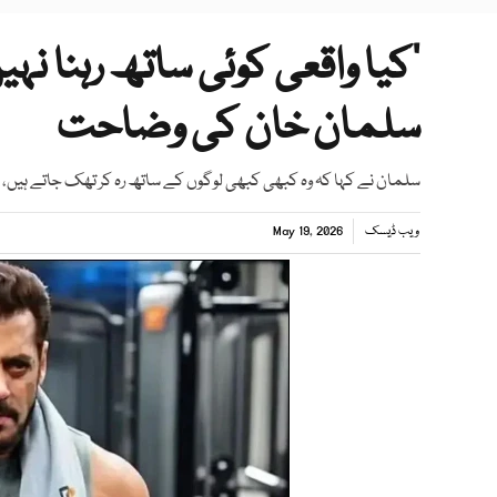
’کیا واقعی کوئی ساتھ رہنا نہیں
سلمان خان کی وضاحت
سلمان نے کہا کہ وہ کبھی کبھی لوگوں کے ساتھ رہ کر تھک جاتے ہیں، 
ویب ڈیسک
May 19, 2026