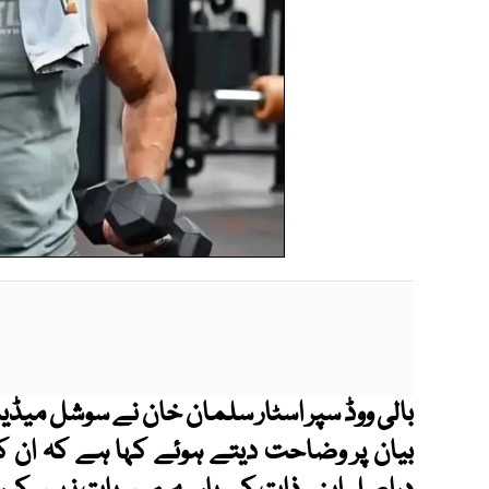
بالی ووڈ سپر اسٹار سلمان خان نے سوشل میڈیا 
بیان پر وضاحت دیتے ہوئے کہا ہے کہ ان کے ا