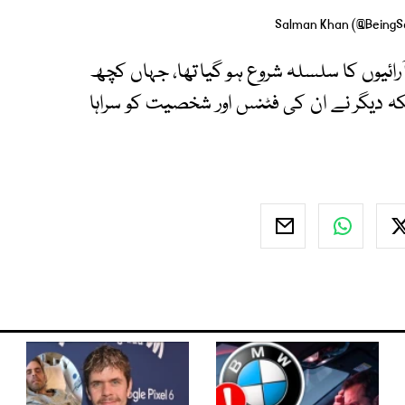
ئیوں کا سلسلہ شروع ہو گیا تھا، جہاں کچھ
ہ دیگر نے ان کی فٹنس اور شخصیت کو سراہا