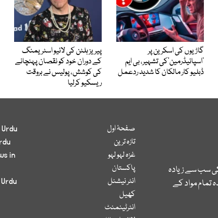
گاڑیوں کی اسکرین پر
پیریز ہلٹن کی لائیو اسٹریمنگ
’اسپائیڈرمین‘کی تشہیر، بی ایم
کے دوران خود کو نقصان پہنچانے
ڈبلیو کار مالکان کا شدید ردعمل
کی کوشش، پولیس نے بروقت
ریسکیو کرلیا
صفحۂ اول
 Urdu
تازہ ترین
rdu
غزہ لہو لہو
ws in
پاکستان
کی سب سے زیادہ
انٹر نیشنل
 Urdu
 تمام مواد کے
کھیل
انٹرٹینمنٹ