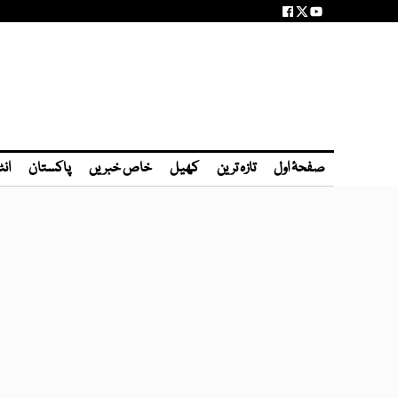
صفحۂ اول
تازہ ترین
کھیل
خاص خبریں
پاکستان
انٹ