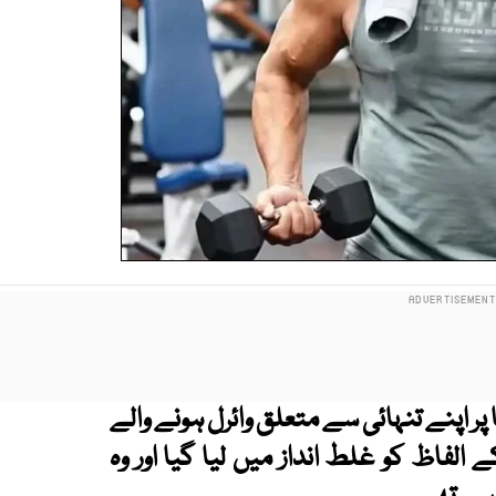
پر اپنے تنہائی سے متعلق وائرل ہونے والے
لفاظ کو غلط انداز میں لیا گیا اور وہ