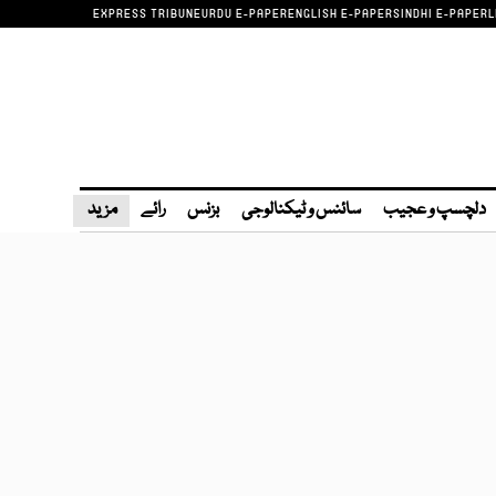
EXPRESS TRIBUNE
URDU E-PAPER
ENGLISH E-PAPER
SINDHI E-PAPER
L
دلچسپ و عجیب
سائنس و ٹیکنالوجی
بزنس
رائے
مزید