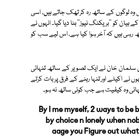
ھی وہ لوگوں کے ساتھ رہ کر تھک جاتے ہیں، اسی
بیان کو ’’بریکنگ نیوز‘‘ بنا دیا گیا۔ انہوں نے
چھ رہی ہیں کہ آخر ہوا کیا ہے، اس لیے سب کو
لمان خان نے ایک تصویر کے ساتھ تنہائی
نے اکیلے اور تنہا رہنے کے فرق پر بات کرتے
نہائی وہ کیفیت ہے جب کوئی ساتھ نہ ہو۔
By I me myself, 2 ways to be by
by choice n lonely when no
aage you Figure out what