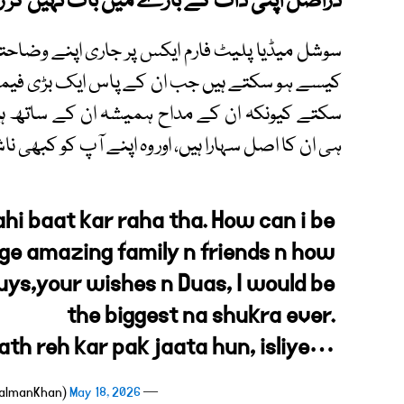
دراصل اپنی ذات کے بارے میں بات نہیں کر 
سوشل میڈیا پلیٹ فارم ایکس پر جاری اپنے وضاحتی
کیسے ہو سکتے ہیں جب ان کے پاس ایک بڑی فیملی او
سکتے کیونکہ ان کے مداح ہمیشہ ان کے ساتھ ہیں
ہی ان کا اصل سہارا ہیں، اور وہ اپنے آپ کو کبھی 
hi baat kar raha tha. How can i be
rge amazing family n friends n how
guys,your wishes n Duas, I would be
the biggest na shukra ever.
ath reh kar pak jaata hun, isliye…
May 18, 2026
— Salman Khan (@BeingSalmanKhan)