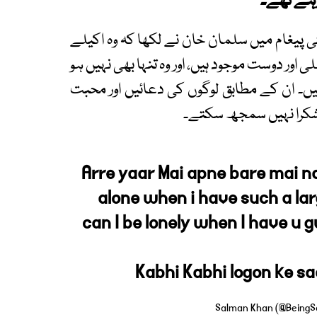
رہے تھے۔
 پیغام میں سلمان خان نے لکھا کہ وہ اکیلے
ر دوست موجود ہیں، اور وہ تنہا بھی نہیں ہو
۔ ان کے مطابق لوگوں کی دعائیں اور محبت
ناشکرا نہیں سمجھ سکتے۔
Arre yaar Mai apne bare mai na
alone when i have such a la
can I be lonely when I have u 
Kabhi Kabhi logon ke sa