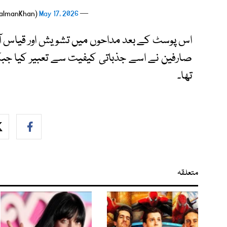
May 17, 2026
— Salman Khan (@BeingSalmanKhan)
اس پوسٹ کے بعد مداحوں میں تشویش اور قیاس آرا
صارفین نے اسے جذباتی کیفیت سے تعبیر کیا جبک
تھا۔
متعلقہ