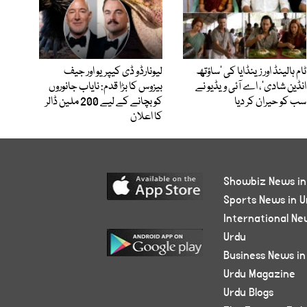
ٹام ہالینڈ اور زینڈایا کی ’ساؤتھ
لیونارڈو ڈی کیپریو اور جیف
انڈین شادی‘، اے آئی ویڈیو نے
بیزوس کا بڑا قدم: نایاب جانوروں
سب کو حیران کر دیا
کو بچانے کے لیے 200 ملین ڈالر
کا اعلان
Showbiz News in
Sports News in U
International Ne
Urdu
Business News in
Urdu Magazine
Urdu Blogs