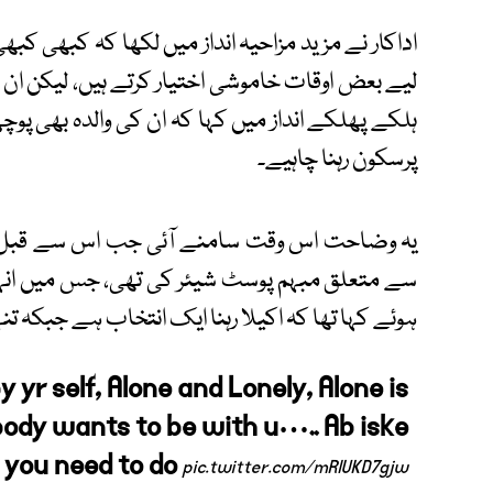
اداکار نے مزید مزاحیہ انداز میں لکھا کہ کبھی کب
لیے بعض اوقات خاموشی اختیار کرتے ہیں، لیکن ان کے 
ہلکے پھلکے انداز میں کہا کہ ان کی والدہ بھی پو
پرسکون رہنا چاہیے۔
یہ وضاحت اس وقت سامنے آئی جب اس سے قبل س
سے متعلق مبہم پوسٹ شیئر کی تھی، جس میں انہوں 
ہوئے کہا تھا کہ اکیلا رہنا ایک انتخاب ہے جبکہ ت
 yr self, Alone and Lonely, Alone is
body wants to be with u….. Ab iske
 you need to do
pic.twitter.com/mRlUKD7gjw