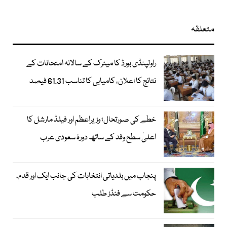
متعلقہ
راولپنڈی بورڈ کا میٹرک کے سالانہ امتحانات کے
نتائج کا اعلان، کامیابی کا تناسب 61.31 فیصد
خطے کی صورتحال؛ وزیراعظم اور فیلڈ مارشل کا
اعلیٰ سطح وفد کے ساتھ دورۂ سعودی عرب
پنجاب میں بلدیاتی انتخابات کی جانب ایک اور قدم،
حکومت سے فنڈز طلب