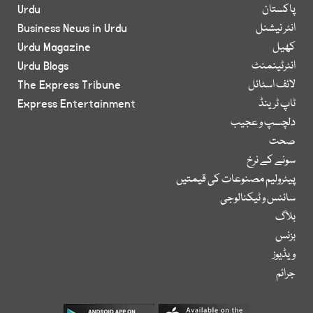
پاکستان
Urdu
انٹر نیشنل
Business News in Urdu
کھیل
Urdu Magazine
انٹرٹینمنٹ
Urdu Blogs
لائف اسٹائل
The Express Tribune
ٹاپ ٹرینڈ
Express Entertainment
دلچسپ و عجیب
صحت
سونے کے نرخ
پیٹرولیم مصنوعات کی قیمتیں
سائنس و ٹیکنالوجی
بلاگ
بزنس
ویڈیوز
جرائم