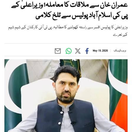
عمران خان سے ملاقات کا معاملہ؛ وزیراعلیٰ کے
پی کی اسلام آباد پولیس سے تلخ کلامی
وزیراعلیٰ کا پولیس افسر سے راستہ کھولنے کا مطالبہ، پی ٹی آئی کارکنان کے شیم شیم
کے نعرے
ویب ڈیسک
May 19, 2026