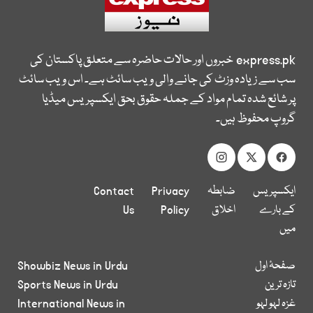
express.pk
خبروں اور حالات حاضرہ سے متعلق پاکستان کی
سب سے زیادہ وزٹ کی جانے والی ویب سائٹ ہے۔ اس ویب سائٹ
پر شائع شدہ تمام مواد کے جملہ حقوق بحق ایکسپریس میڈیا
گروپ محفوظ ہیں۔
ایکسپریس
ضابطہ
Privacy
Contact
کے بارے
اخلاق
Policy
Us
میں
صفحۂ اول
Showbiz News in Urdu
تازہ ترین
Sports News in Urdu
غزہ لہو لہو
International News in