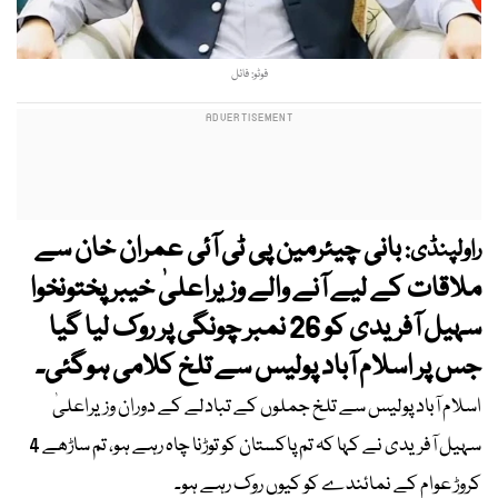
فوٹو: فائل
بانی چیئرمین پی ٹی آئی عمران خان سے
راولپنڈی:
ملاقات کے لیے آنے والے وزیراعلیٰ خیبر پختونخوا
سہیل آفریدی کو 26 نمبر چونگی پر روک لیا گیا
جس پر اسلام آباد پولیس سے تلخ کلامی ہوگئی۔
اسلام آباد پولیس سے تلخ جملوں کے تبادلے کے دوران وزیراعلیٰ
سہیل آفریدی نے کہا کہ تم پاکستان کو توڑنا چاہ رہے ہو، تم ساڑھے 4
کروڑ عوام کے نمائندے کو کیوں روک رہے ہو۔