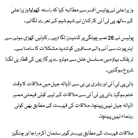
وزیراعلیٰ نے پولیس افسر سے مطالبہ کیا کہ راستہ کھولو! وزیراعلیٰ
کے ساتھ پی ٹی آئی کارکنان نے شیم شیم کے نعرے لگائے۔
پولیس نے 26 نمبر چونگی پر کنٹینرز لگا دیے، رکاوٹیں کھڑی ہونے سے
ایئرپورٹ سے آنے والے مسافروں کو شدید مشکلات کا سامنا ہے۔
ٹریفک بہاؤ میں مسلسل خلل سے موٹروے پر گاڑیوں کی قطاریں لگنا
شروع ہوگئیں۔
بانی پی ٹی آئی اور بشریٰ بی بی سے اڈیالہ جیل میں ملاقات کا وقت
ختم ہوگیا، بانی پی ٹی آئی سے ملاقات کے لیے کوئی فیملی ممبر
اڈیالہ جیل نہیں پہنچا۔ ملاقات کی فہرست کے مطابق بھی کوئی
رہنماء نہیں پہنچا۔
ملاقات فہرست کے مطابق بیرسٹر گوہر، سلمان اکرم راجا اور چنگیز