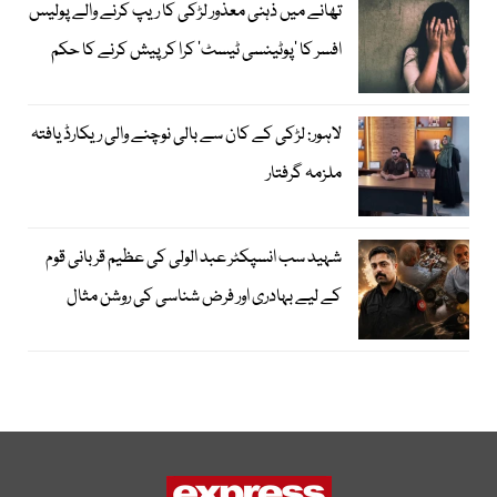
تھانے میں ذہنی معذور لڑکی کا ریپ کرنے والے پولیس
افسر کا ’پوٹینسی ٹیسٹ‘ کرا کر پیش کرنے کا حکم
لاہور: لڑکی کے کان سے بالی نوچنے والی ریکارڈ یافتہ
ملزمہ گرفتار
شہید سب انسپکٹر عبد الولی کی عظیم قربانی قوم
کے لیے بہادری اور فرض شناسی کی روشن مثال