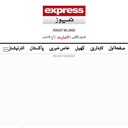
AUGUST 06, 2026
اشتہار لگائیں |
لائیو ٹی وی
| آج کا اخبار
صفحۂ اول
تازہ ترین
کھیل
خاص خبریں
پاکستان
انٹر نیشنل
ٹا