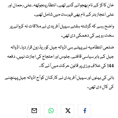
خان کاکڑ کے نام بھجوائے گئے تھے۔ انتظار پنجوتھہ، علی رحمان اور
علی اعجاز بٹر کے نام بھی فہرست میں شامل تھے۔
واضح رہے کہ گزشتہ ہفتے سہیل آفریدی نے ملاقات نہ کروانے پر
سخت رویے کی دھمکی دی تھی۔
ضلعی انتظامیہ نے پہلے ہی اڈیالہ جیل کو ریڈ زون قرار دیا۔ اڈیالہ
جیل کے باہر سیاسی قافلے، جلوس اور احتجاج کی اجازت نہیں، دفعہ
144 کی خلاف ورزی پر قانون حرکت میں آئے گا۔
بانی کی بہنوں اور سہیل آفریدی نے کارکنان کو آج اڈیالہ جیل پہنچنے
کی کال دی تھی۔