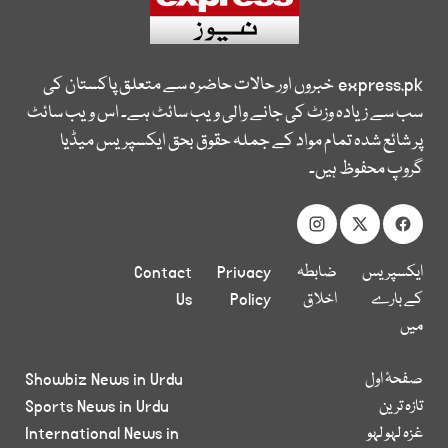
express.pk
خبروں اور حالات حاضرہ سے متعلق پاکستان کی
سب سے زیادہ وزٹ کی جانے والی ویب سائٹ ہے۔ اس ویب سائٹ
پر شائع شدہ تمام مواد کے جملہ حقوق بحق ایکسپریس میڈیا
گروپ محفوظ ہیں۔
ایکسپریس
ضابطہ
Privacy
Contact
کے بارے
اخلاق
Policy
Us
میں
صفحۂ اول
Showbiz News in Urdu
تازہ ترین
Sports News in Urdu
غزہ لہو لہو
International News in