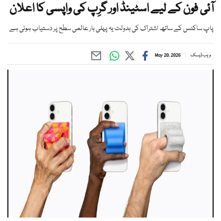
آئی فون کے لیے اسٹینڈ اور گرِپ کی واپسی کا اعلان
پاپ ساکٹس کے ساتھ اشتراک کی بدولت یہ پہلی بار عالمی سطح پر دستیاب ہوئی ہے
ویب ڈیسک
May 20, 2026