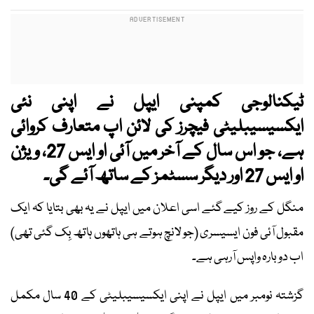
ٹیکنالوجی کمپنی ایپل نے اپنی نئی
ایکسیسیبلیٹی
فیچرز کی لائن اپ متعارف کروائی
ہے، جو اس سال کے آخر میں آئی او ایس 27، ویژن
او ایس 27
اور دیگر سسٹمز کے ساتھ آئے گی۔
منگل کے روز کیے گئے اسی اعلان میں ایپل نے یہ بھی بتایا کہ ایک
مقبول آئی فون ایسیسری (جو لانچ ہوتے ہی ہاتھوں ہاتھ بِک گئی تھی)
اب دوبارہ واپس آرہی ہے۔
گزشتہ نومبر میں ایپل نے اپنی ایکسیسیبلیٹی کے 40 سال مکمل