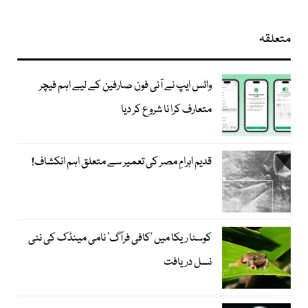
متعلقہ
واٹس ایپ نے آئی فون صارفین کے لیے اہم فیچر
متعارف کرا نا شروع کر دیا
قدیم اہرامِ مصر کی تعمیر سے متعلق اہم انکشاف!
کوسٹا ریکا میں 'کافی فرآگ' نامی مینڈک کی نئی
نسل دریافت