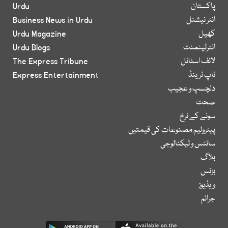
پاکستان
Urdu
انٹر نیشنل
Business News in Urdu
کھیل
Urdu Magazine
انٹرٹینمنٹ
Urdu Blogs
لائف اسٹائل
The Express Tribune
ٹاپ ٹرینڈ
Express Entertainment
دلچسپ و عجیب
صحت
سونے کے نرخ
پیٹرولیم مصنوعات کی قیمتیں
سائنس و ٹیکنالوجی
بلاگ
بزنس
ویڈیوز
جرائم