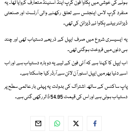
ہونے کی خوشی میں ہِکاوا فون گرِپ اینڈ اسٹینڈ متعارف کروایا تھا۔ یہ
منفرد گرِپ لاس اینجلس سے تعلق رکھنے والی آرٹسٹ اور صنعتی
ڈیزائنر بیلے ہِکاوا نے ڈیزائن کی تھی۔
یہ ایسیسری شروع میں صرف ایپل کے ذریعے دستیاب تھی اور چند
ہی دنوں میں فروخت ہوگئی تھی۔
اب ایپل کا کہنا ہے کہ آئی فون کے لیے یہ دوبارہ دستیاب ہے اور اب
اسے دنیا بھر میں ایپل اسٹور آن لائن سے آرڈر کیا جاسکتا ہے۔
پاپ ساکٹس کے ساتھ اشتراک کی بدولت یہ پہلی بار عالمی سطح پر
دستیاب ہوئی ہے اور اس کی قیمت 54.95 ڈالر رکھی گئی ہے۔