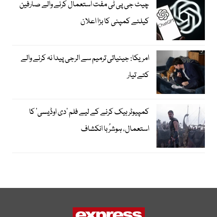
چیٹ جی پی ٹی مفت استعمال کرنے والے صارفین
کیلئے کمپنی کا بڑا اعلان
امریکا: جینیاتی ترمیم سے الرجی پیدا نہ کرنے والے
کتے تیار
کمپیوٹر ہیک کرنے کے لیے فلم ’دی اوڈیسی‘ کا
استعمال، ہوشرُبا انکشاف