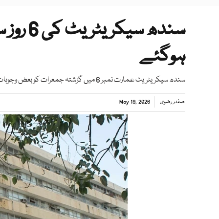
سندھ سی
ہوگئے
سندھ سیکریٹریٹ عمارت نمبر 6 میں گزشتہ جمعرات کو بعض وجوہات کی بنا پر عمارت کی بجلی کاٹی گئی جو اب تک بحال نہ ہوسکی
صفدر رضوی
May 19, 2026