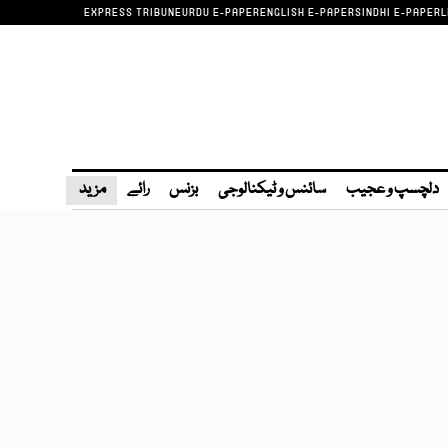
EXPRESS TRIBUNE
URDU E-PAPER
ENGLISH E-PAPER
SINDHI E-PAPER
L
دلچسپ و عجیب
سائنس و ٹیکنالوجی
بزنس
رائے
مزید