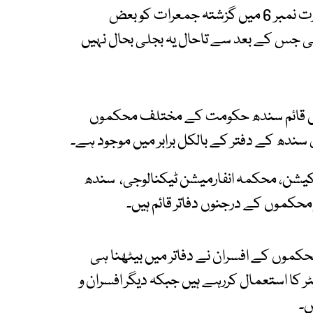
ایکسپریس نیوز کے مطابق سندھ سیکریٹریٹ عمارت نمبر 6 میں گزشتہ جمعرات کو بعض
ی جس کے بعد سے تاحال یہ بجلی بحال نہیں
یں قائم سندھ حکومت کے مختلف محکموں
یشن، محکمہ انفارمیشن ٹیکنالوجی، سندھ
محکموں کے درجنوں دفاتر قائم ہیں۔
کموں کے افسران نے دفاتر میں بیٹھنا ہی
 کا استعمال کررہے ہیں جبکہ دیگر افسران و
ں۔