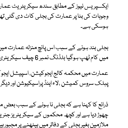
وجوہات کی بنا پر عمارت کی بجلی کاٹ دی گئی تھ
ہوسکی ہے۔
بجلی بند ہونے کے سبب اس پانچ منزلہ عمارت م
میں کام ٹھپ ہوگیا بلڈنگ نمبر 6 چیف سیکریٹری سندھ کے دفتر کے بالکل برابر میں موجود ہے۔
عمارت میں محکمہ کالج ایجوکیشن، اسپیشل ایجوک
پبلک سروس کمیشن ،لاء اینڈ پراسیکیوشن اور دیگر 
ذرائع کا کہنا ہے کہ بجلی نا ہونے کے سبب بعض مح
چھوڑ دیا ہے اور کچھ محکموں کے سیکریٹریز جنریٹر
ملازمین بغیر بجلی کے دفاتر میں بیٹھنے پر مجبور ہی