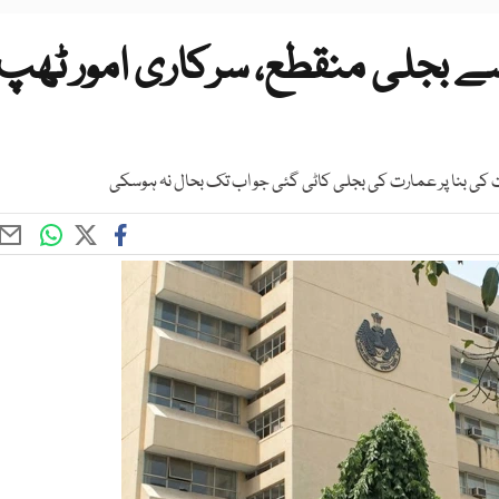
کریٹریٹ کی 6 روز سے بجلی منقطع، سرکاری امور ٹھپ