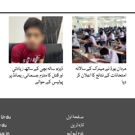
مردان بورڈ نے میٹرک کے سالانہ
ڈیڑھ سالہ بچی کے ساتھ زیادتی
امتحانات کے نتائج کا اعلان کر
اور قتل کا ملزم جسمانی ریمانڈ پر
دیا
پولیس کے حوالے
صفحۂ اول
 Urdu
تازہ ترین
rdu
غزہ لہو لہو
ws in