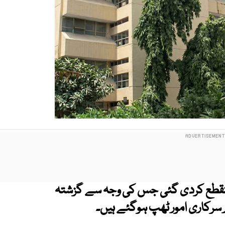
لڈنگ نمبر 6 کی بجلی منقطع کردی گئی جس کی وجہ سے گزشتہ