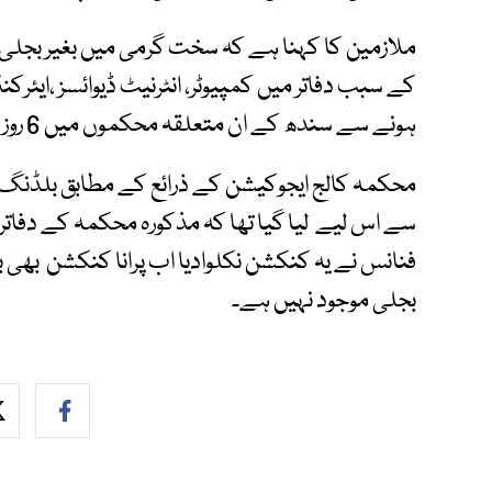
ملازمین کا کہنا ہے کہ سخت گرمی میں بغیر بجلی ک
کے سبب دفاتر میں کمپیوٹر، انٹرنیٹ ڈیوائسز ،ایئرکن
ہونے سے سندھ کے ان متعلقہ محکموں میں 6 روز سے کام ہی نہیں ہوپایا ہے۔
سے اس لیے لیا گیا تھا کہ مذکورہ محکمہ کے دفاتر
فنانس نے یہ کنکشن نکلوادیا اب پرانا کنکشن بھی
بجلی موجود نہیں ہے۔