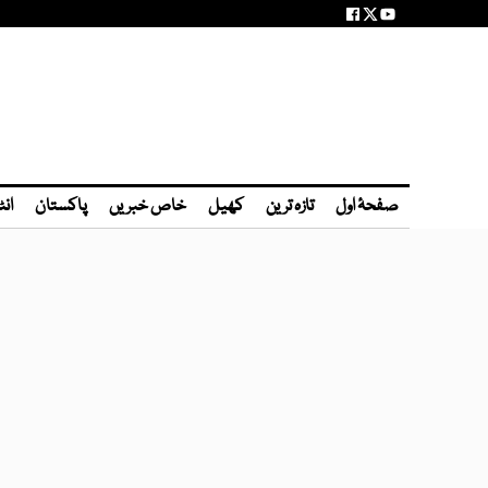
صفحۂ اول
تازہ ترین
کھیل
خاص خبریں
پاکستان
انٹ