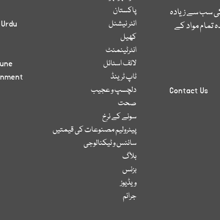
پاکستان
کی سب سے زیادہ
انٹر نیشنل
 Urdu
 تمام مواد کے
کھیل
انٹرٹینمنٹ
لائف اسٹائل
bune
ٹاپ ٹرینڈ
inment
دلچسپ و عجیب
Contact Us
صحت
سونے کے نرخ
پیٹرولیم مصنوعات کی قیمتیں
سائنس و ٹیکنالوجی
بلاگ
بزنس
ویڈیوز
جرائم