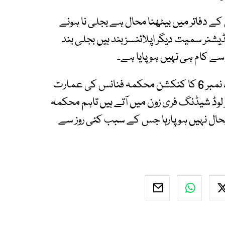
ے دفاتر میں بیٹھنا محال ہے بجلی نا ہونے
ڈیشنر سمیت دیگر اپلائنسز بند ہیں بجلی بند
محکمہ کالج ایجوکیشن کے ذرائع کے مطابق بلڈنگ نمبر 6 کا کنکشن محکمہ فنانس کی عمارت
 لوڈ شیڈنگ فری زون میں آتے ہیں تاہم محکمہ
 بحال نہیں ہوپارہا جس کے سبب کئی روز سے