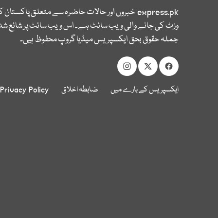
express.pk
خبروں اور حالات حاضرہ سے متعلق پاکستان 
وزٹ کی جانے والی ویب سائٹ ہے۔ اس ویب سائٹ پر شائع شدہ
جملہ حقوق بحق ایکسپریس میڈیا گروپ محفوظ ہیں۔
ایکسپریس کے بارے میں
ضابطہ اخلاق
Privacy Policy