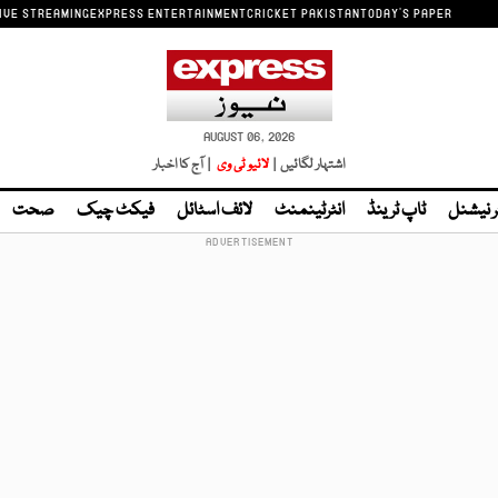
IVE STREAMING
EXPRESS ENTERTAINMENT
CRICKET PAKISTAN
TODAY'S PAPER
AUGUST 06, 2026
اشتہار لگائیں |
لائیو ٹی وی
| آج کا اخبار
ر نیشنل
ٹاپ ٹرینڈ
انٹرٹینمنٹ
لائف اسٹائل
فیکٹ چیک
صحت