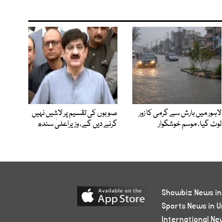
لاہور میں بارش سے گرمی کا زور
صوبوں کی تقسیم پر لاشیں نہیں
ٹوٹ گیا، موسم خوشگوار
گرنے دیں گے، وزیراعلیٰ سندھ
Showbiz News in
Sports News in U
International Ne