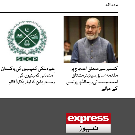
متعلقہ
کشمیر سے متعلق احتجاج پر
غیر ملکی کمپنیوں کی پاکستان
مقدمہ؛ سابق سینیٹر مشتاق
آمد، نئی کمپنیوں کی
احمد جسمانی ریمانڈ پر پولیس
رجسٹریشن کا نیا ریکارڈ قائم
کے حوالے