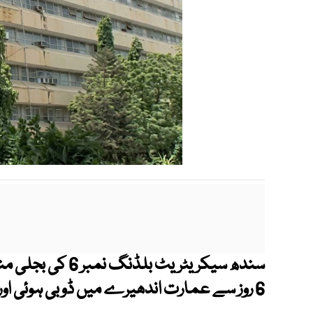
سندھ سیکریٹریٹ ب
6 روز سے عمارت اندھیرے میں ڈوبی ہوئی اور سرکاری امور ٹھپ ہوگئے ہیں۔