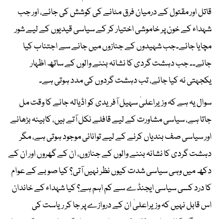
قاتل اور مقتول کے درمیان فرق مٹانے کی کوشش کی جائے، اور جب
شہداء کے خون پر خاموشی اختیار کر کے سیاسی قیدیوں کے لیے شور
مچایا جائے۔جب شہیدوں کے جنازوں میں جانے سے اجتناب کیا
جائے۔۔ جب دہشت گردی کا نشانہ بننے والوں کے ساتھ اظہار
یکجہتی نہ کیا جائے، تب دہشت گردوں کی مدد ہوتی ہے۔
سوال یہ ہے کہ وزیراعلیٰ سہیل آفریدی کو اڈیالہ جانے کا وقت مل
جاتا ہے، سیاسی مشاورت کے لیے قافلے نکل آتے ہیں، کابینہ بڑھانے
اور سیاسی صف بندیاں کرنے کے لیے توانائی موجود ہوتی ہے، مگر
دہشت گردی کا نشانہ بننے والوں کے جنازوں، ان کے گھروں اور ان کے
دکھ میں وہی سیاسی شدت کیوں نظر نہیں آتی؟ کیا صوبے کے عوام
کا درد کسی سیاسی ایجنڈے سے کم اہم ہے؟ کیا شہداء کے خاندان
اس قابل نہیں کہ وزیراعلیٰ ان کے دروازے پر جا کر ریاست کی