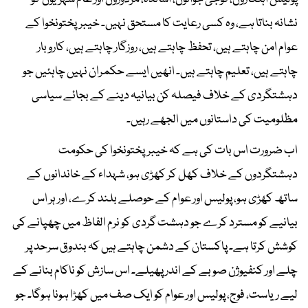
نشانہ بناتا ہے، وہ کسی رعایت کا مستحق نہیں۔ خیبرپختونخوا کے
عوام امن چاہتے ہیں، تحفظ چاہتے ہیں، روزگار چاہتے ہیں، کاروبار
چاہتے ہیں، تعلیم چاہتے ہیں۔ انھیں ایسے حکمران نہیں چاہئیں جو
دہشتگردی کے خلاف فیصلہ کن بیانیہ دینے کے بجائے سیاسی
مظلومیت کی داستانوں میں الجھے رہیں۔
اب ضرورت اس بات کی ہے کہ خیبرپختونخوا کی حکومت
دہشتگردوں کے خلاف کھل کر کھڑی ہو، شہداء کے خاندانوں کے
ساتھ کھڑی ہو، پولیس اور عوام کے حوصلے بلند کرے، اور ہر اس
بیانیے کو مسترد کرے جو دہشت گردی کو نرم الفاظ میں چھپانے کی
کوشش کرتا ہے۔ پاکستان کے دشمن چاہتے ہیں کہ بندوق سرحد پر
چلے اور کنفیوژن صوبے کے اندر پھیلے۔ اس سازش کو ناکام بنانے کے
لیے ریاست، فوج، پولیس اور عوام کو ایک صف میں کھڑا ہونا ہوگا۔ جو