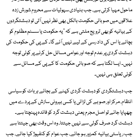
ماحول مہیا کرتی ہے، جب بنیادی سہولیات سے محروم شورش زدہ
علاقوں میں صوبائی حکومت بالکل بھی نظر نہیں آتی تو دہشتگردوں
کے بیانیہ کو بھی ترویج ملتی ہے کہ ’’یہ حکومت یا سسٹم مظلوم کو
بچانے یا اس کی داد رسی کے لیے نہیں آئے گا۔ کے پی کی حکومت کی
دہشت گردی پر عدم توجہ اور عوامی مسائل حل کرنے پر کوئی توجہ
نہیں۔ ایسا لگتا ہے کہ صوبائی حکومت کا کے پی کے مسائل سے
کوئی تعلق ہی نہیں۔
جب دہشتگردی کو دہشت گردی کہنے کے بجائے ہر بات کو سیاسی
انتقام، مرکز اور صوبے کی لڑائی یا کسی بیرونی سازش کے پردے میں
چھپایا جائے تو اصل مجرم یعنی دہشت گرد کو فائدہ پہنچتا ہے۔
دہشت گرد صرف گولی سے نہیں جیتتا، وہ اس وقت بھی جیتتا ہے
جب ریاستی بیانیہ کمزور ہو جائے، جب عوام کو کنفیوژ کیا جائے، جب