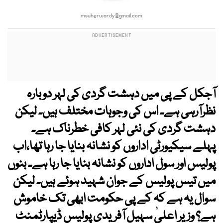
msuherwardy@gmail.com
آجکل کے پی میں دہشت گردی کی لہر دوبارہ
نظرآرہی ہے۔ اس کی وجوہات مختلف ہیں۔ لیکن
دہشت گردی کی نئی لہر کافی خطرناک ہے۔
پہلے سیکیورٹی اداروں کو نشانہ بنایا جا رہا تھا،اب
پولیس اور سول اداروں کو نشانہ بنایا جا رہا ہے۔ بنوں
میں تیس پولیس کے جوان شہید ہوئے ہیں۔ لیکن
سوال یہ ہے کہ کے پی حکومت ابھی تک خاموش
ہے؟ وزیر اعلیٰ سہیل آفریدی پولیس ڈیپارٹمنٹ