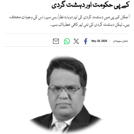
کے پی حکومت اور دہشت گردی
آجکل کے پی میں دہشت گردی کی لہر دوبارہ نظرآرہی ہے۔ اس کی وجوہات مختلف
ہیں۔ لیکن دہشت گردی کی نئی لہر کافی خطرناک ہے۔
مزمل سہروردی
May 20, 2026