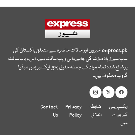
express.pk
خبروں اور حالات حاضرہ سے متعلق پاکستان کی
سب سے زیادہ وزٹ کی جانے والی ویب سائٹ ہے۔ اس ویب سائٹ
پر شائع شدہ تمام مواد کے جملہ حقوق بحق ایکسپریس میڈیا
گروپ محفوظ ہیں۔
ایکسپریس
ضابطہ
Privacy
Contact
کے بارے
اخلاق
Policy
Us
میں