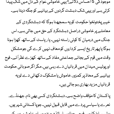
موجودگی کا احساس دلائے؟ یہی خاموشی عوام کے دل میں شک پیدا
کرتی ہے اور یہی شک دہشت گردوں کے بیانیے کو جگہ دیتا ہے۔
خیبرپختونخوا حکومت کو یہ سمجھنا ہوگا کہ دہشتگردی کے
معاملے پر خاموشی دراصل دہشتگرد کے حق میں جاتی ہے۔ اس
جنگ میں درمیان کا کوئی راستہ نہیں۔ یا ریاست کے ساتھ کھڑا ہونا
ہوگا یا پھر تاریخ ایسے کرداروں کو معاف نہیں کرے گی جو مشکل
وقت میں قوم کے بجائے جماعتی مفاد کے ساتھ کھڑے نظر آئے۔ فوج
اور پولیس میدان میں قربانیاں دے رہی ہیں، مگر اگر صوبائی حکومت
بیانیے کے محاذ پر کمزور، خاموش یا مشکوک دکھائی دے تو یہ
قربانیاں مزید بھاری ہو جاتی ہیں۔
پاکستان کا مؤقف واضح ہے۔ دہشتگردی کسی بھی نام، جھنڈے،
نعرے یا سیاسی پردے میں قابل قبول نہیں۔ جو پاکستانی شہریوں،
پولیس اہلکاروں، فوجی جوانوں، اساتذہ، مزدوروں اور عام شہریوں کو