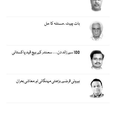
بات چیت ، مسئلہ کا حل
100 سے زائد دن… سمندر کے بیچ قید پاکستانی
بیرونی قرضے،بڑھتی مہنگائی اور معاشی بحران