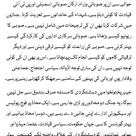
حوالے سے ان پر صوبائی وزراء، ارکان صوبائی اسمبلی اور پی ٹی آئی
قیادت کا کوئی دباؤ ہے۔ شہداء کے خاندانوں سے تعزیت کرنا ، جنازوں
میں شرکت کرنا بھی ان کی ترجیحات میں شامل نہیں ہے ۔ صوبے کا
ریونیو کیسے بڑھانا ہے ، صوبائی سرکاری اداروں کی کارکردگی کیسے
بہتر کرنی ہے ، صوبے کی زراعت کو کیسے ترقی دینی ہے اور دیگر
ترقیاتی کاموں کو کیسے انجام تک پہنچانا ہے ، اس پر بھی ان کی کوئی
توجہ نہیں ہے ۔ ان کی ساری توجہ اڈیالہ، سیاسی احتجاج ،جماعتی
وفاداریوں اور بانی کی بہنوں کے سامنے سرجھکا کرکھڑنے رہنے پر ہے۔
خیبرپختونخوا میں دہشتگردی کا مسئلہ صرف بندوق سے حل نہیں
ہوگا۔ یہ جنگ دو محاذوں پر لڑی جا رہی ہے۔ ایک محاذ پر فوج، پولیس
اور سیکیورٹی ادارے اپنی جانیں دے رہے ہیں۔ دوسرا محاذ بیانیے اور
بہتر گورننس کا ہے، جہاں حکومت، سیاسی قیادت، علما، میڈیا اور
عوامی نمائندوں کو دہشتگردی کے خلاف واضح لکیر کھینچنی ہوتی