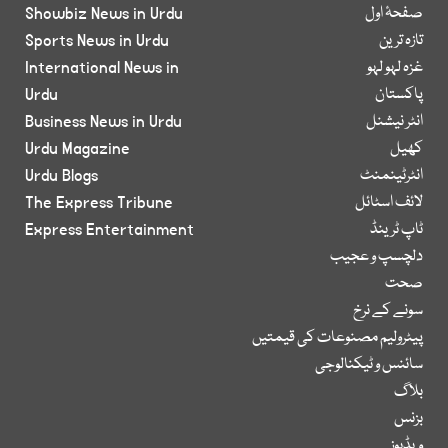
صفحۂ اول
Showbiz News in Urdu
تازہ ترین
Sports News in Urdu
غزہ لہو لہو
International News in
پاکستان
Urdu
انٹر نیشنل
Business News in Urdu
کھیل
Urdu Magazine
انٹرٹینمنٹ
Urdu Blogs
لائف اسٹائل
The Express Tribune
ٹاپ ٹرینڈ
Express Entertainment
دلچسپ و عجیب
صحت
سونے کے نرخ
پیٹرولیم مصنوعات کی قیمتیں
سائنس و ٹیکنالوجی
بلاگ
بزنس
ویڈیوز