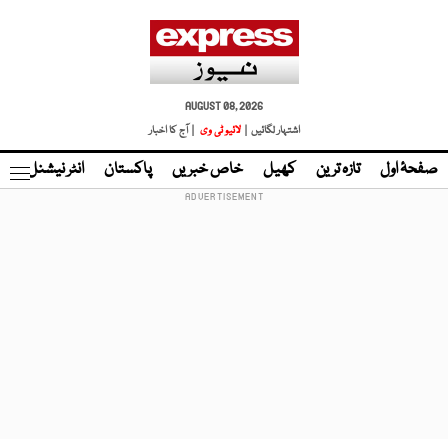
AUGUST 08, 2026
اشتہار لگائیں |
لائیو ٹی وی
| آج کا اخبار
صفحۂ اول
تازہ ترین
کھیل
خاص خبریں
پاکستان
انٹر نیشنل
ٹا