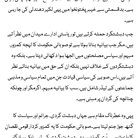
ہے۔ بدقسمتی سے خیبرپختونخوا میں یہی لکیر دھندلی کی جا رہی
ہے۔
جب دہشتگرد حملہ کرتے ہیں تو ریاستی ادارے میدان میں نظر آتے
ہیں، مگر جب بیانیہ بنانا ہوتا ہے تو صوبائی حکومت کا لہجہ کمزور،
مبہم اور سیاسی مصلحتوں میں الجھا ہوا دکھائی دیتا ہے۔ بلکہ وہ
دہشتگردوں کے خلاف نہیں بلکہ ان کے حق میں بیانیہ بناتے نظر
آتے ہیں۔اس صوبے کی سیاسی قیادت جن میں تمام سیاسی و مذہبی
جماعتوں کے لیڈر شامل ہیں، سب کا بیانیہ مبہم، اگرمگر اور چونکہ
چنانچہ کی گردان پر مبنی ہے۔
یہی وہ خطرناک مقام ہے جہاں دہشت گردی، جرائم اور سیاست کا
گٹھ جوڑ جنم لیتا ہے۔صوبائی حکومت کا یہ کمزور کردار قومی نقصان
کا باعث ہے۔ بُری گورننس بھی دہشت گردی کے لیے ایک ساز گار