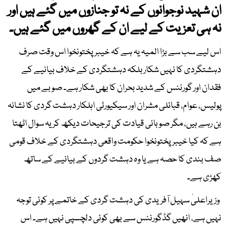
ان شہید نوجوانوں کے نہ تو جنازوں میں گئے ہیں اور
نہ ہی تعزیت کے لیے ان کے گھروں میں گئے ہیں۔
اس لیے سب سے بڑا المیہ یہ ہے کہ خیبرپختونخوا اس وقت صرف
دہشتگردی کا نہیں شکار بلکہ دہشتگردی کے خلاف بیانیے کے
فقدان اور گورننس کے شدید بحران کا بھی شکار ہے۔ صوبے میں
پولیس، عوام، قبائلی مشران اور سیکیورٹی اہلکار دہشت گردی کا نشانہ
بن رہے ہیں، مگر صوبائی قیادت کی ترجیحات دیکھ کر یہ سوال اٹھتا
ہے کہ کیا خیبرپختونخوا حکومت واقعی دہشتگردی کے خلاف قومی
صف بندی کا حصہ ہے یا وہ دہشت گردوں کے بیانیے کے ساتھ
کھڑی ہے۔
وزیراعلیٰ سہیل آفریدی کی دہشت گردی کے خاتمے پر کوئی توجہ
نہیں ہے، انھیں گڈگورننس سے بھی کوئی دلچسپی نہیں ہے۔ اس