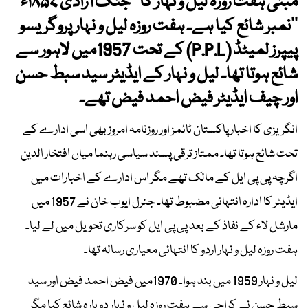
مبنی ہفت روزہ لیل و نہار کا ’’جنگ آزادی ۱۸۵۷ء
‘‘نمبر شائع کیا ہے۔ ہفت روزہ لیل و نہار پروگریسو
پیپرز لمیٹڈ (P.P.L) کے تحت 1957میں لاہور سے
شائع ہوتا تھا۔ لیل و نہار کے ایڈیٹر سید سبط حسن
اور چیف ایڈیٹر فیض احمد فیض تھے۔
انگریزی کا اخبار پاکستان ٹائمز اور روزنامہ امروز بھی اسی ادارے کے
تحت شائع ہوتا تھا۔ ممتاز ترقی پسند سیاسی رہنما میاں افتخار الدین
اگرچہ پی پی ایل کے مالک تھے مگر اس ادارے کے اخبارات میں
ایڈیٹر کا ادارہ انتہائی مضبوط تھا۔ جنرل ایوب خان نے 1957 میں
مارشل لاء کے نفاذ کے بعد پی پی ایل کو سرکاری تحویل میں لے لیا۔
ہفت روزہ لیل و نہار اردو کا انتہائی معیاری رسالہ تھا۔
لیل و نہار 1959 میں بند ہوا۔ 1970میں فیض احمد فیض اور سید
سبط حسن نے کراچی سے ہفت روزہ لیل و نہار دوبارہ شائع کیا مگر