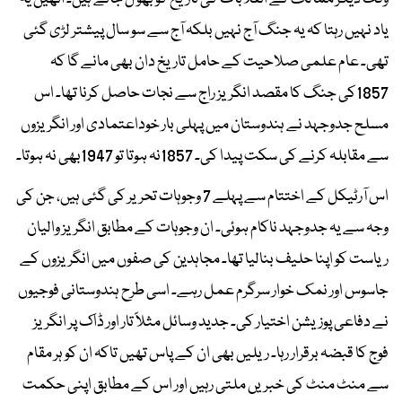
یاد نہیں رہتا کہ یہ جنگ آج نہیں بلکہ آج سے سو سال پیشتر لڑی گئی
تھی۔ عام علمی صلاحیت کے حامل تاریخ دان بھی مانے گا کہ
1857کی جنگ کا مقصد انگریز راج سے نجات حاصل کرنا تھا۔ اس
مسلح جدوجہد نے ہندوستان میں پہلی بار خوداعتمادی اور انگریزوں
سے مقابلہ کرنے کی سکت پیدا کی۔ 1857نہ ہوتا تو 1947بھی نہ ہوتا۔
اس آرٹیکل کے اختتام سے پہلے 7 وجوہات تحریر کی گئی ہیں، جن کی
وجہ سے یہ جدوجہد ناکام ہوئی۔ ان وجوہات کے مطابق انگریز والیان
ریاست کو اپنا حلیف بنالیا تھا۔ مجاہدین کی صفوں میں انگریزوں کے
جاسوس اور نمک خوار سرگرم عمل رہے۔ اسی طرح ہندوستانی فوجیوں
نے دفاعی پوزیشن اختیار کی۔ جدید وسائل مثلاً تار اور ڈاک پر انگریز
فوج کا قبضہ برقرار رہا۔ ریلیں بھی ان کے پاس تھیں تاکہ ان کو ہر مقام
سے منٹ منٹ کی خبریں ملتی رہیں اور اس کے مطابق اپنی حکمت