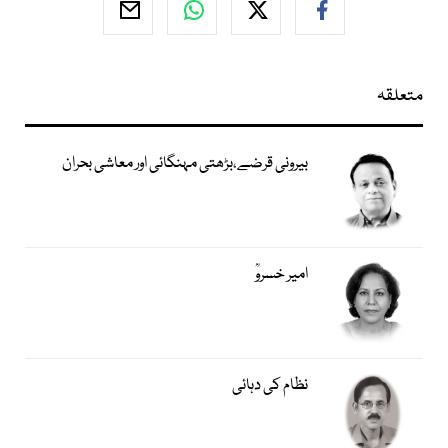
متعلقہ
بیرونی قرضے،بڑھتی مہنگائی اور معاشی بحران
امیر خسروؒ
نظام کی دہائی