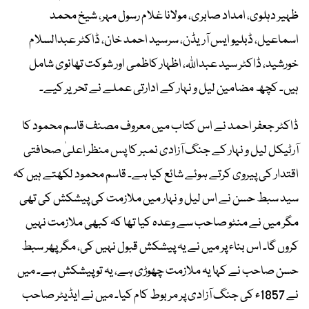
ظہیر دہلوی، امداد صابری، مولانا غلام رسول مہر، شیخ محمد
اسماعیل، ڈبلیو ایس آریڈن، سرسید احمد خان، ڈاکٹر عبدالسلام
خورشید، ڈاکٹر سید عبداﷲ، اظہار کاظمی اور شوکت تھانوی شامل
ہیں۔ کچھ مضامین لیل و نہار کے ادارتی عملے نے تحریر کیے۔
ڈاکٹر جعفر احمد نے اس کتاب میں معروف مصنف قاسم محمود کا
آرٹیکل لیل و نہار کے جنگ آزادی نمبر کا پس منظر اعلیٰ صحافتی
اقتدار کی پیروی کرتے ہوئے شائع کیا ہے۔ قاسم محمود لکھتے ہیں کہ
سید سبط حسن نے اس لیل و نہار میں ملازمت کی پیشکش کی تھی
مگر میں نے منٹو صاحب سے وعدہ کیا تھا کہ کبھی ملازمت نہیں
کروں گا۔ اس بناء پر میں نے یہ پیشکش قبول نہیں کی، مگر پھر سبط
حسن صاحب نے کہا یہ ملازمت چھوڑی ہے، یہ تو پیشکش ہے۔ میں
نے 1857ء کی جنگ آزادی پر مربوط کام کیا۔ میں نے ایڈیٹر صاحب