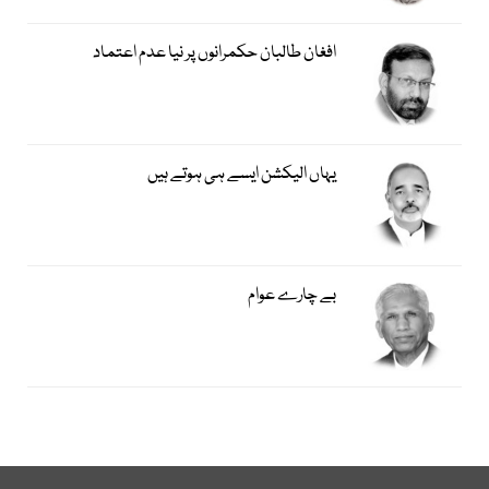
افغان طالبان حکمرانوں پر نیا عدم اعتماد
یہاں الیکشن ایسے ہی ہوتے ہیں
بے چارے عوام