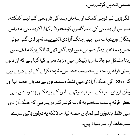
عملی تبدیل کرتے رہیں۔
انگریزوں نے فوجی کمک اور سامان رسد کی فراہمی کے لیے کلکتہ،
مدراس اور بمبئی کی بندرگاہوں کو محفوظ رکھا، اگر بمبئی، مدراس،
بنگال اور پنجاب میں بھی جنگ آزادی اتنے پیمانہ پر لڑی گئی ہوتی
جس پیمانہ پر دیگر صوبوں میں لڑی گئی تھی تو انگریز کا ملک میں
رہنا مشکل ہوجاتا۔ اس آرٹیکل میں مزید تحریر کیا گیا ہے کہ ان دنوں
بعض فرقہ پرست اور متعصب عناصر یہ ثابت کرنے کے لیے درپے ہیں
کہ 1857 کی جنگ آزادی میں فقط مسلمانوں نے نمایاں حصہ لیا اور
وطن فروش سب کے سب ہندو تھے۔ اس کے برعکس ہندوستان میں
بعض فرقہ پرست عناصر یہ ثابت کرنے کے درپے ہیں کہ جنگ آزادی
میں فقط ہندوؤں نے نمایاں حصہ لیا، حالانکہ یہ دونوں باتیں سرے
سے غلط او ر بے بنیاد ہیں۔