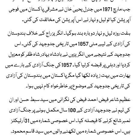
جب مارچ 1971 میں جنرل یحییٰ خان نے مشرقی پاکستان میں فوجی
آپریشن کیا تو لیل و نہار نے اس آپریشن کی مخالفت کی گئی۔
ہفت روزہ لیل و نہار دوبارہ بند ہوگیا۔ انگریز راج کے خلاف ہندوستان
کی آزادی کے لیے مئی 1857 میں تاریخی جدوجہد کی گئی۔ اس
جدوجہد کے نتیجے میں انگریزوں نے بادشاہ بہادر شاہ ظفر کو معزول
کردیا اور دہلی پر قبضہ کرلیا گیا۔ 1857کی جنگ آزادی کے بارے میں
بھارت میں بہت زیادہ لکھا گیا مگر پاکستان میں ہندوستان کی آزادی
کی تاریخی جدوجہد کے موضوع پر خاطرخواہ کام نہیں ہوا۔
عظیم شاعر فیض احمد فیض کی نگرانی میں سید سبط حسن اور ان
کی ٹیم نے جدوجہد آزادی کے 100 سال مکمل ہونے پر جنگ آزادی
نمبر شائع کرنے کا فیصلہ کیا۔ اس خصوصی شمارہ میں 31آرٹیکلز
ہیں۔ اس خصوصی شمارہ میں لکھنے والوں میں سید قاسم محمود،