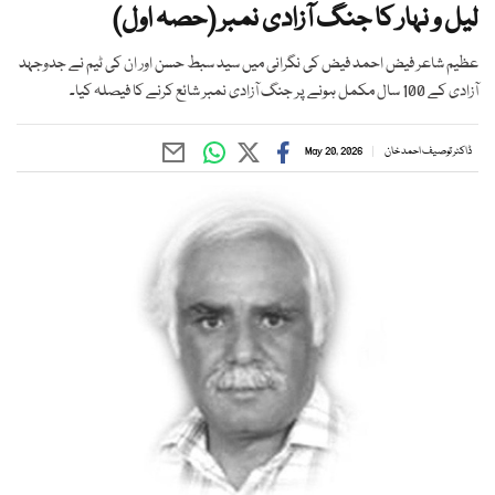
لیل و نہار کا جنگ آزادی نمبر (حصہ اول)
عظیم شاعر فیض احمد فیض کی نگرانی میں سید سبط حسن اور ان کی ٹیم نے جدوجہد
آزادی کے 100 سال مکمل ہونے پر جنگ آزادی نمبر شائع کرنے کا فیصلہ کیا۔
ڈاکٹر توصیف احمد خان
May 20, 2026