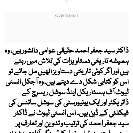
ڈاکٹر سید جعفر احمد حقیقی عوامی دانشور ہیں، وہ
ہمیشہ تاریخی دستاویزات کی تلاش میں رہتے
ہیں اور اگر کوئی تاریخی دستاویز انھیں مل جائے تو
اس کو کتابی شکل دے دیتے ہیں، وہ آجکل انسٹی
ٹیوٹ آف ہسٹاریکل اینڈ سوشل ریسرچ کے
ڈائریکٹر اور ایک یونیورسٹی کی سوشل سائنس کی
فیکلٹی کے ڈین ہیں۔ اس انسٹی ٹیوٹ نے ڈاکٹر
سید جعفر احمد کی ترتیب و تدوین اور تعارف پر