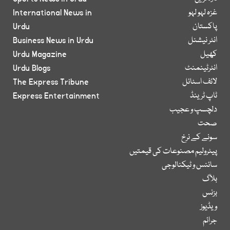
غزہ لہو لہو
International News in
پاکستان
Urdu
انٹر نیشنل
Business News in Urdu
کھیل
Urdu Magazine
انٹرٹینمنٹ
Urdu Blogs
لائف اسٹائل
The Express Tribune
ٹاپ ٹرینڈ
Express Entertainment
دلچسپ و عجیب
صحت
سونے کے نرخ
پیٹرولیم مصنوعات کی قیمتیں
سائنس و ٹیکنالوجی
بلاگ
بزنس
ویڈیوز
جرائم