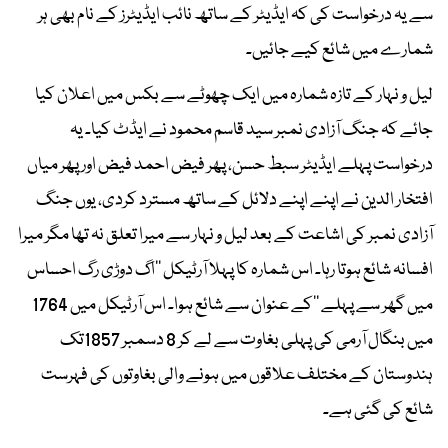
سے یہ درخواست کی کہ ایڈیٹر کے ساتھ نائب ایڈیٹرز کے نام بھی ہر
شمارے میں شائع کیے جائیں۔
لیل و نہار کے تازہ شمارہ میں ایک چھوٹے سے بکس میں اعلان کیا
جائے کہ جنگ آزادی نمبر سید قاسم محمود نے ایڈٹ کیا۔ یہ
درخواست پہلے ایڈیٹر سبط حسن، پھر فیض احمد فیض اور پھر میاں
افتخار الدین نے اپنے اپنے دلائل کے ساتھ مسترد کردی، یوں جنگ
آزادی نمبر کی اشاعت کے بعد لیل و نہار سے میرا تعلق نہ تھا مگر میرا
افسانہ شائع ہوتا رہا۔ اس شمارہ کا پہلا آرٹیکل ’’اگ دوڑی رگ احساس
میں گھر سے پہلے ‘‘کے عنوان سے شائع ہوا۔ اس آرٹیکل میں 1764
میں بنگال آرمی کی پہلی بغاوت سے لے کر 8 دسمبر 1857تک
ہندوستان کے مختلف علاقوں میں ہونے والی بغاوتوں کی فہرست
شائع کی گئی ہے۔