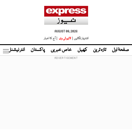
AUGUST 08, 2026
اشتہار لگائیں |
لائیو ٹی وی
| آج کا اخبار
صفحۂ اول
تازہ ترین
کھیل
خاص خبریں
پاکستان
انٹر نیشنل
ٹا