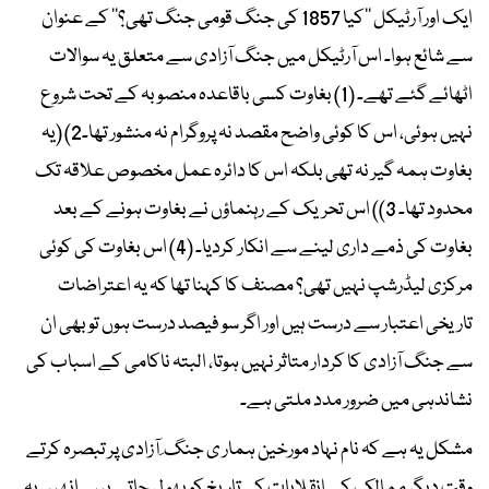
ایک اور آرٹیکل ’’کیا 1857 کی جنگ قومی جنگ تھی؟‘‘ کے عنوان
سے شائع ہوا۔ اس آرٹیکل میں جنگ آزادی سے متعلق یہ سوالات
اٹھائے گئے تھے۔ (1) بغاوت کسی باقاعدہ منصوبہ کے تحت شروع
نہیں ہوئی، اس کا کوئی واضح مقصد نہ پروگرام نہ منشور تھا۔2) (یہ
بغاوت ہمہ گیر نہ تھی بلکہ اس کا دائرہ عمل مخصوص علاقہ تک
محدود تھا۔ 3)) اس تحریک کے رہنماؤں نے بغاوت ہونے کے بعد
بغاوت کی ذمے داری لینے سے انکار کردیا۔ (4) اس بغاوت کی کوئی
مرکزی لیڈرشپ نہیں تھی؟ مصنف کا کہنا تھا کہ یہ اعتراضات
تاریخی اعتبار سے درست ہیں اور اگر سو فیصد درست ہوں تو بھی ان
سے جنگ آزادی کا کردار متاثر نہیں ہوتا، البتہ ناکامی کے اسباب کی
نشاندہی میں ضرور مدد ملتی ہے۔
مشکل یہ ہے کہ نام نہاد مورخین ہمار ی جنگ ِ آزادی پر تبصرہ کرتے
وقت دیگر ممالک کے انقلابات کی تاریخ کو بھو ل جاتے ہیں۔ انھیں یہ