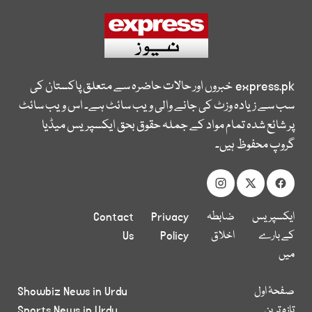
express.pk
خبروں اور حالات حاضرہ سے متعلق پاکستان کی
سب سے زیادہ وزٹ کی جانے والی ویب سائٹ ہے۔ اس ویب سائٹ
پر شائع شدہ تمام مواد کے جملہ حقوق بحق ایکسپریس میڈیا
گروپ محفوظ ہیں۔
ایکسپریس
ضابطہ
Privacy
Contact
کے بارے
اخلاق
Policy
Us
میں
صفحۂ اول
Showbiz News in Urdu
تازہ ترین
Sports News in Urdu