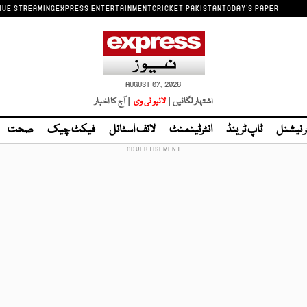
IVE STREAMING
EXPRESS ENTERTAINMENT
CRICKET PAKISTAN
TODAY'S PAPER
AUGUST 07, 2026
اشتہار لگائیں |
لائیو ٹی وی
| آج کا اخبار
ر نیشنل
ٹاپ ٹرینڈ
انٹرٹینمنٹ
لائف اسٹائل
فیکٹ چیک
صحت