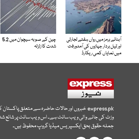
آبنائے ہرمز میں رواں ہفتے تجارتی
چین کے صوبہ سیچوان میں 5.2
اور تیل بردار جہازوں کی آمدورفت
شدت کا زلزلہ
میں نمایاں کمی ریکارڈ
express.pk
خبروں اور حالات حاضرہ سے متعلق پاکستان 
وزٹ کی جانے والی ویب سائٹ ہے۔ اس ویب سائٹ پر شائع شدہ
جملہ حقوق بحق ایکسپریس میڈیا گروپ محفوظ ہیں۔