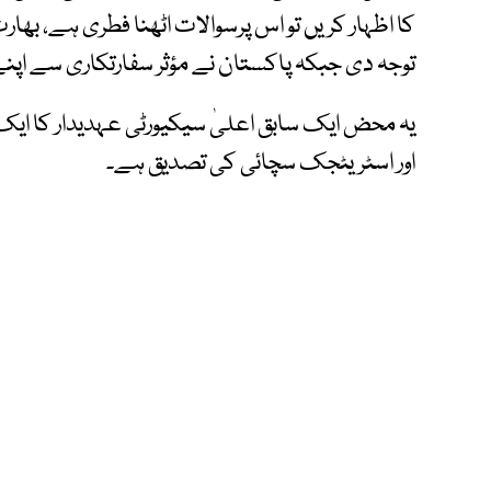
کا اظہار کریں تو اس پرسوالات اٹھنا فطری ہے، بھارت
توجہ دی جبکہ پاکستان نے مؤثر سفارتکاری سے اپن
یہ محض ایک سابق اعلیٰ سیکیورٹی عہدیدار کا ایک 
اور اسٹریٹجک سچائی کی تصدیق ہے۔