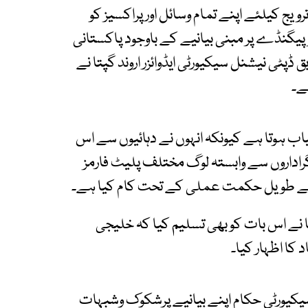
یج کیلئے اپنے تمام وسائل اور پراکسیز کو
یگنڈے پر مبنی بیانیے کے باوجود پاکستانی
ڈپٹی نیشنل سیکیورٹی ایڈوائزر اروند گپتا نے
ے۔
میاب ہوتا ہے کیونکہ انہوں نے دہائیوں سے اس
یگراداروں سے وابستہ لوگ مختلف پلیٹ فارمز
کیلئے طویل حکمت عملی کے تحت کام کیا ہے۔
پتا نے اس بات کو بھی تسلیم کیا کہ خلیجی
 کا اظہار کیا۔
یکیورٹی حکام اپنے بیانیے پرشکوک وشبہات