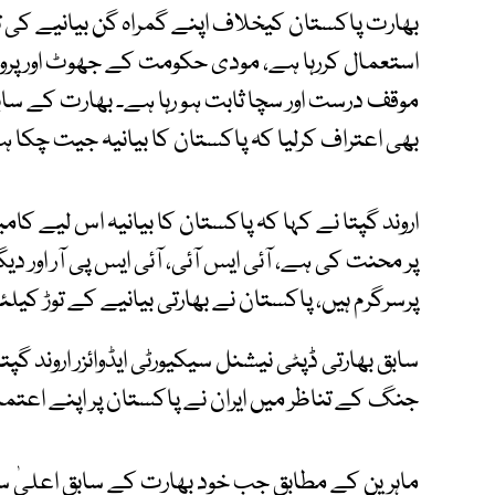
بھارت پاکستان کیخلاف اپنے گمراہ گن بیانیے کی ترو
استعمال کررہا ہے، مودی حکومت کے جھوٹ اور پروپ
موقف درست اور سچا ثابت ہو رہا ہے۔ بھارت کے سابق 
بھی اعتراف کرلیا کہ پاکستان کا بیانیہ جیت چکا ہ
اروند گپتا نے کہا کہ پاکستان کا بیانیہ اس لیے کا
پر محنت کی ہے، آئی ایس آئی، آئی ایس پی آر اور د
پرسرگرم ہیں، پاکستان نے بھارتی بیانیے کے توڑ 
سابق بھارتی ڈپٹی نیشنل سیکیورٹی ایڈوائزر اروند گ
جنگ کے تناظر میں ایران نے پاکستان پر اپنے اعتماد
ماہرین کے مطابق جب خود بھارت کے سابق اعلیٰ س