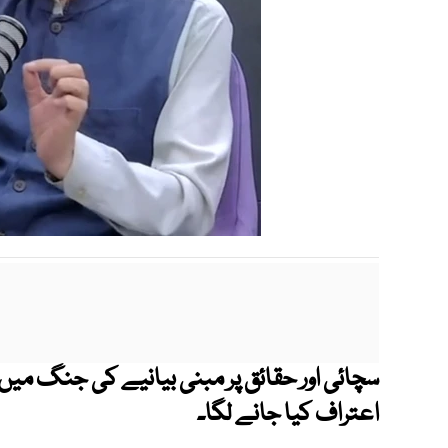
سچائی اور حقائق پر مبنی بیانیے کی جنگ می
اعتراف کیا جانے لگا۔