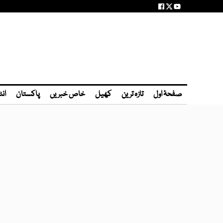
صفحۂ اول
تازہ ترین
کھیل
خاص خبریں
پاکستان
انٹ