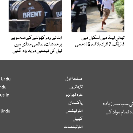
تھائی لینڈ میں اسکول میں
آبنائے ہرمز کھولنے کے منصوبے
فائرنگ، 7 افراد ہلاک، 15 زخمی
پر خدشات، عالمی منڈی میں
تیل کی قیمتیں مزید بڑھ گئیں
صفحۂ اول
 Urdu
تازہ ترین
rdu
غزہ لہو لہو
ws in
پاکستان
کی سب سے زیادہ
انٹر نیشنل
 Urdu
 تمام مواد کے
کھیل
انٹرٹینمنٹ