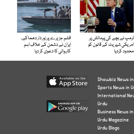
ٹرمپ نے بچے کی پیدائش پر
قشم جزیرے پر زور دار دھماکے،
امریکی شہریت کے قانون کو
ایران نے دشمن کے خلاف اہم
محدود کردیا
کارروائی کا دعویٰ کر دیا
Showbiz News in
Sports News in U
International Ne
Urdu
Business News in
Urdu Magazine
Urdu Blogs