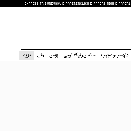
EXPRESS TRIBUNE
URDU E-PAPER
ENGLISH E-PAPER
SINDHI E-PAPER
L
دلچسپ و عجیب
سائنس و ٹیکنالوجی
بزنس
رائے
مزید