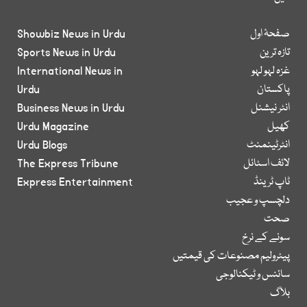
صفحۂ اول
Showbiz News in Urdu
تازہ ترین
Sports News in Urdu
غزہ لہو لہو
International News in
پاکستان
Urdu
انٹر نیشنل
Business News in Urdu
کھیل
Urdu Magazine
انٹرٹینمنٹ
Urdu Blogs
لائف اسٹائل
The Express Tribune
ٹاپ ٹرینڈ
Express Entertainment
دلچسپ و عجیب
صحت
سونے کے نرخ
پیٹرولیم مصنوعات کی قیمتیں
سائنس و ٹیکنالوجی
بلاگ