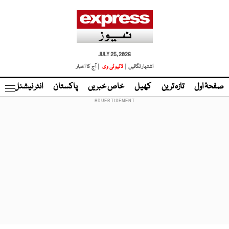
JULY 25, 2026
اشتہار لگائیں |
لائیو ٹی وی
| آج کا اخبار
صفحۂ اول
تازہ ترین
کھیل
خاص خبریں
پاکستان
انٹر نیشنل
ٹا