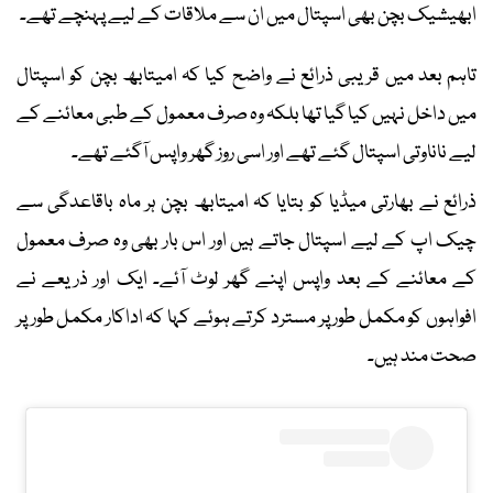
ابھیشیک بچن بھی اسپتال میں ان سے ملاقات کے لیے پہنچے تھے۔
تاہم بعد میں قریبی ذرائع نے واضح کیا کہ امیتابھ بچن کو اسپتال
میں داخل نہیں کیا گیا تھا بلکہ وہ صرف معمول کے طبی معائنے کے
لیے ناناوتی اسپتال گئے تھے اور اسی روز گھر واپس آگئے تھے۔
ذرائع نے بھارتی میڈیا کو بتایا کہ امیتابھ بچن ہر ماہ باقاعدگی سے
چیک اپ کے لیے اسپتال جاتے ہیں اور اس بار بھی وہ صرف معمول
کے معائنے کے بعد واپس اپنے گھر لوٹ آئے۔ ایک اور ذریعے نے
افواہوں کو مکمل طور پر مسترد کرتے ہوئے کہا کہ اداکار مکمل طور پر
صحت مند ہیں۔