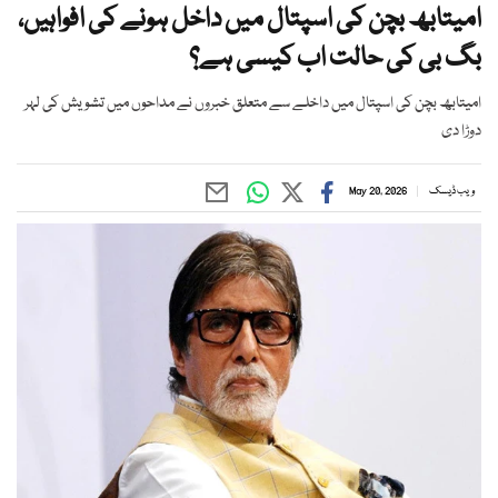
امیتابھ بچن کی اسپتال میں داخل ہونے کی افواہیں،
بگ بی کی حالت اب کیسی ہے؟
امیتابھ بچن کی اسپتال میں داخلے سے متعلق خبروں نے مداحوں میں تشویش کی لہر
دوڑا دی
ویب ڈیسک
May 20, 2026