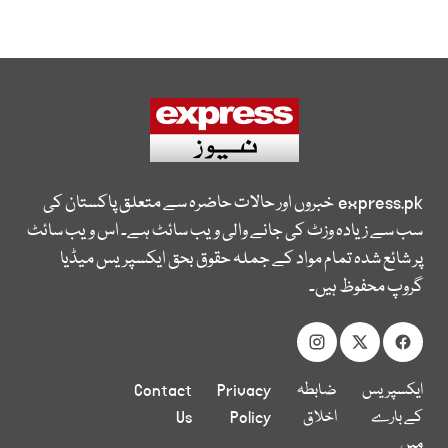
express.pk
خبروں اور حالات حاضرہ سے متعلق پاکستان کی
سب سے زیادہ وزٹ کی جانے والی ویب سائٹ ہے۔ اس ویب سائٹ
پر شائع شدہ تمام مواد کے جملہ حقوق بحق ایکسپریس میڈیا
گروپ محفوظ ہیں۔
ایکسپریس
ضابطہ
Privacy
Contact
کے بارے
اخلاق
Policy
Us
میں