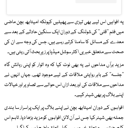
یہ افواہیں اس لیے بھی تیزی سے پھیلیں کیونکہ امیتابھ بچن ماضی
میں فلم ’’قلی‘‘ کی شوٹنگ کے دوران ایک سنگین حادثے کے بعد سے
معدے کے مسائل کا سامنا کرتے رہے ہیں، جس کی وجہ سے ان کی
صحت سے متعلق خبریں اکثر سوشل میڈیا پر زیرِ بحث آتی رہتی ہیں۔
مزید برآں مداحوں نے یہ بھی نوٹ کیا کہ وہ اتوار کو اپنی رہائش گاہ
’’جلسہ‘‘ کے باہر روایتی ملاقات کے لیے موجود تھے، جہاں انہوں نے
مداحوں سے ملاقات کی اور بعد ازاں اس حوالے سے تصاویر اور خیالات
اپنے بلاگ پر بھی شیئر کیے۔
افواہوں کے دوران امیتابھ بچن نے اپنے بلاگ پر ایک پراسرار سا ہندی
جملہ بھی شیئر کیا جس نے آن لائن افواہوں کو مزید بڑھا دیا، تاہم اس
کا صحت سے متعلق خبروں سے کوئی تعلق واضح نہیں کیا گیا۔