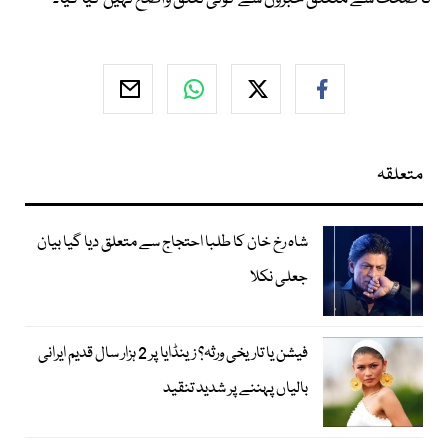
متعلقہ
شاہ رخ خان کا طلبا احتجاج سے متعلق دیا گیا بیان
جعلی نکلا
فیشن یا تاریخی ورثہ؟ زینڈایا پر 2 ہزار سال قدیم ایرانی
بالیاں پہننے پر شدید تنقید