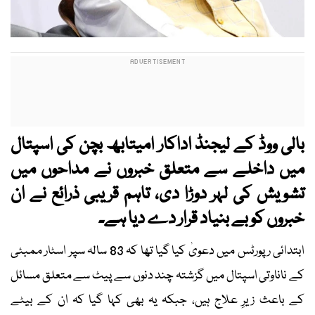
بالی ووڈ کے لیجنڈ اداکار امیتابھ بچن کی اسپتال
میں داخلے سے متعلق خبروں نے مداحوں میں
تشویش کی لہر دوڑا دی، تاہم قریبی ذرائع نے ان
خبروں کو بے بنیاد قرار دے دیا ہے۔
ابتدائی رپورٹس میں دعویٰ کیا گیا تھا کہ 83 سالہ سپر اسٹار ممبئی
کے ناناوتی اسپتال میں گزشتہ چند دنوں سے پیٹ سے متعلق مسائل
کے باعث زیرِ علاج ہیں، جبکہ یہ بھی کہا گیا کہ ان کے بیٹے