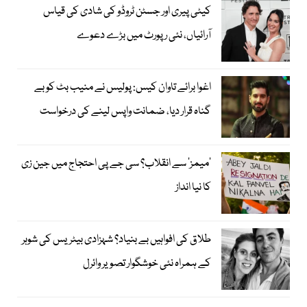
کیٹی پیری اور جسٹن ٹروڈو کی شادی کی قیاس
آرائیاں، نئی رپورٹ میں بڑے دعوے
اغوا برائے تاوان کیس: پولیس نے منیب بٹ کو بے
گناہ قرار دیا، ضمانت واپس لینے کی درخواست
’میمز‘ سے انقلاب؟ سی جے پی احتجاج میں جین زی
کا نیا انداز
طلاق کی افواہیں بے بنیاد؟ شہزادی بیٹریس کی شوہر
کے ہمراہ نئی خوشگوار تصویر وائرل