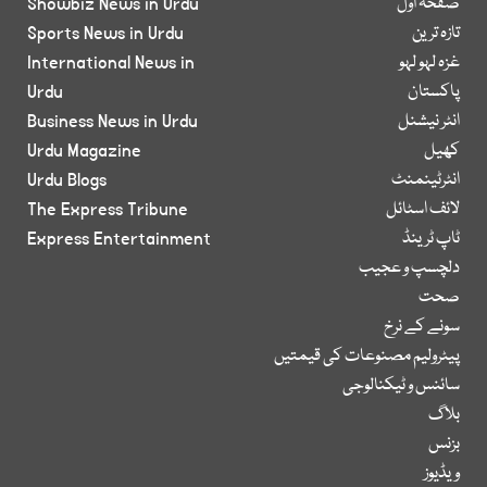
صفحۂ اول
Showbiz News in Urdu
تازہ ترین
Sports News in Urdu
غزہ لہو لہو
International News in
پاکستان
Urdu
انٹر نیشنل
Business News in Urdu
کھیل
Urdu Magazine
انٹرٹینمنٹ
Urdu Blogs
لائف اسٹائل
The Express Tribune
ٹاپ ٹرینڈ
Express Entertainment
دلچسپ و عجیب
صحت
سونے کے نرخ
پیٹرولیم مصنوعات کی قیمتیں
سائنس و ٹیکنالوجی
بلاگ
بزنس
ویڈیوز