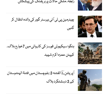
رابطہ، ملکی حالات پر بریفنگ کی پیشکش
چیئرمین پی ٹی آئی بیرسٹر گوہر کی والدہ انتقال کر
گئیں
ہنگو؛ سیکیورٹی فورسز کی کارروائی میں 7خوارج ہلاک،
کیپٹن حمزہ اکرم شہید
آپریشن رَدُّ الفتنہ 3: بلوچستان میں فتنۃ الہندوستان
کے 3 دہشتگرد ہلاک