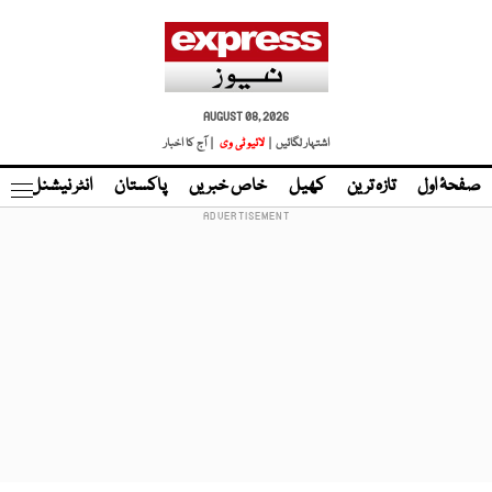
AUGUST 08, 2026
اشتہار لگائیں |
لائیو ٹی وی
| آج کا اخبار
صفحۂ اول
تازہ ترین
کھیل
خاص خبریں
پاکستان
انٹر نیشنل
ٹا