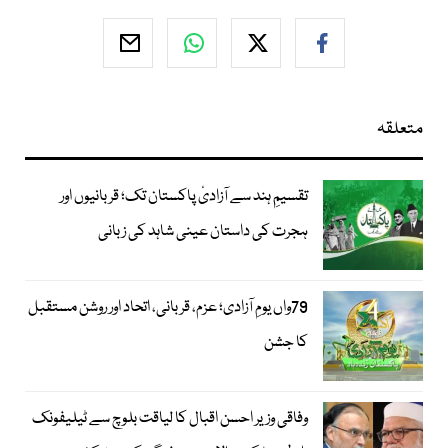
متعلقہ
تقسیمِ ہند سے آزادیٔ پاکستان تک؛ قربانیوں اور
ہجرت کی داستان عینی شاہد کی زبانی
79واں یومِ آزادی؛ عزم، قربانی، اتحاد اور روشن مستقبل
کا جشن
وفاقی وزیر احسن اقبال کا لیاقت بلوچ سے ٹیلیفونک