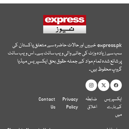
express.pk
خبروں اور حالات حاضرہ سے متعلق پاکستان کی
سب سے زیادہ وزٹ کی جانے والی ویب سائٹ ہے۔ اس ویب سائٹ
پر شائع شدہ تمام مواد کے جملہ حقوق بحق ایکسپریس میڈیا
گروپ محفوظ ہیں۔
ایکسپریس
ضابطہ
Privacy
Contact
کے بارے
اخلاق
Policy
Us
میں