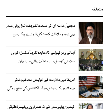
متعلقہ
مجتبیٰ خامنہ ای کی صحت تشویشناک؟ ایرانی صدر
بھی دوبدو ملاقات کو مشکل قرار دے چکے ہیں
آبنائے ہرمز کھولنے کا معاہدہ تقریباً مکمل؛ قومی
سلامتی کونسل سے منظوری باقی ہے؛ ایران
امریکا میں ملازمت کے خواہش مند غیرملکی
صحافیوں کے سوشل میڈیا اکاؤنٹس کی جانچ ہوگی
کیمبرج یونیورسٹی کے کم عمر ترین پروفیسر تحقیقی