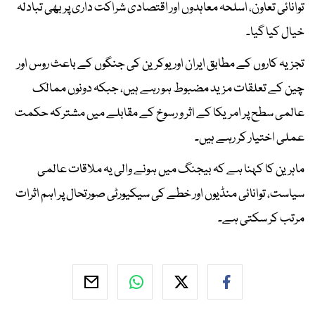
توانائی تعاون، اسلحہ معاہدوں اور اقتصادی شراکت داری پر بھی تبادلہ
خیال کیا گیا۔
تجزیہ کاروں کے مطابق ایران اور یوکرین کی جنگوں کے باعث روس اور
چین کے تعلقات مزید مضبوط ہو رہے ہیں، جبکہ دونوں ممالک
عالمی سطح پر امریکا کے اثر و رسوخ کے مقابلے میں مشترکہ حکمت
عملی اختیار کر رہے ہیں۔
ماہرین کا کہنا ہے کہ بیجنگ میں ہونے والی یہ ملاقات عالمی
سیاست، توانائی منڈیوں اور خطے کی سیکیورٹی صورتحال پر اہم اثرات
مرتب کر سکتی ہے۔