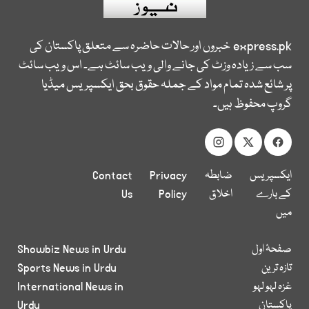
express.pk
خبروں اور حالات حاضرہ سے متعلق پاکستان کی
سب سے زیادہ وزٹ کی جانے والی ویب سائٹ ہے۔ اس ویب سائٹ
پر شائع شدہ تمام مواد کے جملہ حقوق بحق ایکسپریس میڈیا
گروپ محفوظ ہیں۔
ایکسپریس
ضابطہ
Privacy
Contact
کے بارے
اخلاق
Policy
Us
میں
صفحۂ اول
Showbiz News in Urdu
تازہ ترین
Sports News in Urdu
غزہ لہو لہو
International News in
پاکستان
Urdu