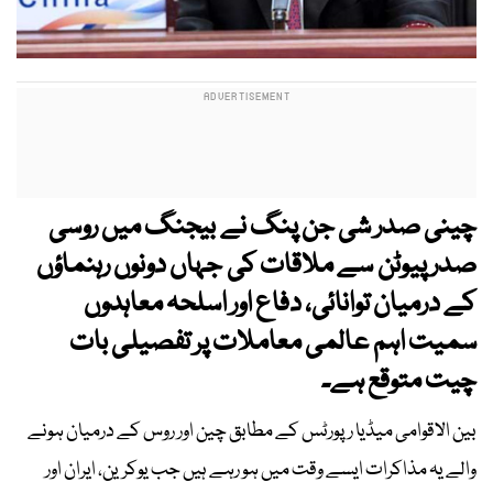
چینی صدر شی جن پنگ نے بیجنگ میں روسی
صدر پیوٹن سے ملاقات کی جہاں دونوں رہنماؤں
کے درمیان توانائی، دفاع اور اسلحہ معاہدوں
سمیت اہم عالمی معاملات پر تفصیلی بات
چیت متوقع ہے۔
بین الاقوامی میڈیا رپورٹس کے مطابق چین اور روس کے درمیان ہونے
والے یہ مذاکرات ایسے وقت میں ہو رہے ہیں جب یوکرین، ایران اور