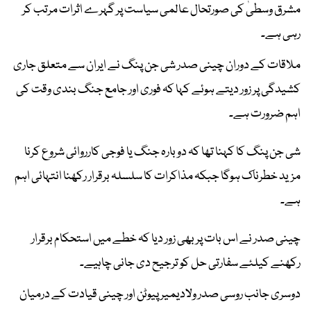
مشرق وسطیٰ کی صورتحال عالمی سیاست پر گہرے اثرات مرتب کر
رہی ہے۔
ملاقات کے دوران چینی صدر شی جن پنگ نے ایران سے متعلق جاری
کشیدگی پر زور دیتے ہوئے کہا کہ فوری اور جامع جنگ بندی وقت کی
اہم ضرورت ہے۔
شی جن پنگ کا کہنا تھا کہ دوبارہ جنگ یا فوجی کارروائی شروع کرنا
مزید خطرناک ہوگا جبکہ مذاکرات کا سلسلہ برقرار رکھنا انتہائی اہم
ہے۔
چینی صدر نے اس بات پر بھی زور دیا کہ خطے میں استحکام برقرار
رکھنے کیلئے سفارتی حل کو ترجیح دی جانی چاہیے۔
دوسری جانب روسی صدر ولادیمیر پیوٹن اور چینی قیادت کے درمیان