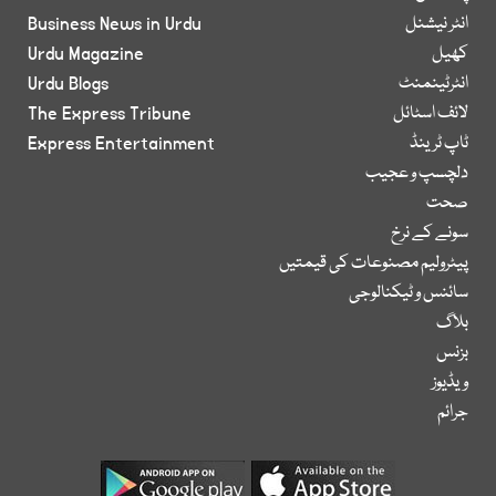
انٹر نیشنل
Business News in Urdu
کھیل
Urdu Magazine
انٹرٹینمنٹ
Urdu Blogs
لائف اسٹائل
The Express Tribune
ٹاپ ٹرینڈ
Express Entertainment
دلچسپ و عجیب
صحت
سونے کے نرخ
پیٹرولیم مصنوعات کی قیمتیں
سائنس و ٹیکنالوجی
بلاگ
بزنس
ویڈیوز
جرائم