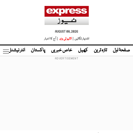
AUGUST 08, 2026
اشتہار لگائیں |
لائیو ٹی وی
| آج کا اخبار
صفحۂ اول
تازہ ترین
کھیل
خاص خبریں
پاکستان
انٹر نیشنل
ٹا