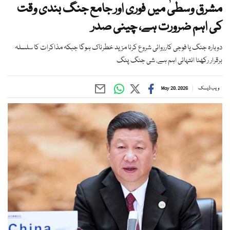
مشرق وسطیٰ میں فوری اور جامع جنگ بندی وقت
کی اہم ضرورت ہے، چینی صدر
دوبارہ جنگ یا فوجی کارروائی شروع کرنا مزید خطرناک ہوگا جبکہ مذاکرات کا سلسلہ
برقرار رکھنا انتہائی اہم ہے، شی جنگ پنگ
ویب ڈیسک
May 20, 2026