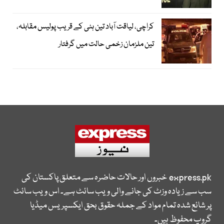
کراچی، لیاقت آباد تین ہٹی کے قریب پولیس مقابلہ،
تین ملزمان زخمی حالت میں گرفتار
express.pk
خبروں اور حالات حاضرہ سے متعلق پاکستان کی
سب سے زیادہ وزٹ کی جانے والی ویب سائٹ ہے۔ اس ویب سائٹ
پر شائع شدہ تمام مواد کے جملہ حقوق بحق ایکسپریس میڈیا
گروپ محفوظ ہیں۔