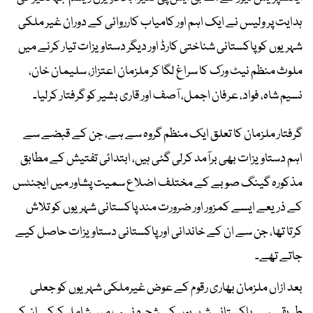
ہدایت پر ولیس نے ایک اہم اور کامیاب کارروائی کے دوران غیر ملکی
شہریوں کو پاکستانی شناختی کارڈ اور دیگر دستاویزات تیار کرنے میں
ملوث منظم نیٹ ورک کا سراغ لگا کر ملزمان اعتزاز، سلیمان خان،
نسیم شاہ، فواد، عرفان اجمل، آصف اور قاری بشیر کو گرفتار کرلیا۔
گرفتار ملزمان کا تعلق ایک منظم گروہ سے ہے، جن کے قبضے سے
اہم دستاویزات بھی برآمد کرلی گئی ہیں، ابتدائی تفتیش کے مطابق
مذکورہ گینگ صوبے کے مختلف اضلاع سمیت پشاور میں ایجنٹس
کے ذریعے ایسے کمزور اور ضرورت مند پاکستانی شہریوں کو تلاش
کرتا تھا، جن سے ان کے خاندانی اور پاکستانی دستاویزات حاصل کیے
جاتے تھے۔
بعد ازاں ملزمان بھاری رقوم کے عوض غیرملکی شہریوں کو جعلی
طریقے سے پاکستانی شہریوں کے شجرہ نسب میں شامل کرکے ان کے