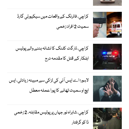
کراچی، فائرنگ کے واقعات میں سیکیورٹی گارڈ
سمیت 2 افراد زخمی
کراچی، ٹارگٹ کلنگ کا نشانہ بننے والے پولیس
اہلکار کے قتل کا مقدمہ درج
لاہور؛ اے ایس آئی کی لڑکی سے مبینہ زیادتی، ایس
ایچ او سمیت تھانے کا پورا عملہ معطل
کراچی، شاہراہ نور جہاں پر پولیس مقابلہ، 2 زخمی
ڈاکو گرفتار