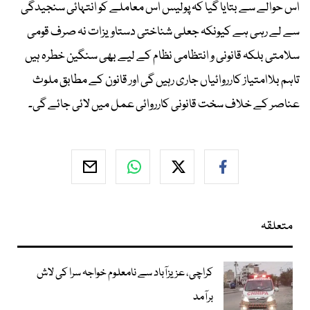
اس حوالے سے بتایا گیا کہ پولیس اس معاملے کو انتہائی سنجیدگی
سے لے رہی ہے کیونکہ جعلی شناختی دستاویزات نہ صرف قومی
سلامتی بلکہ قانونی و انتظامی نظام کے لیے بھی سنگین خطرہ ہیں
تاہم بلاامتیاز کارروائیاں جاری رہیں گی اور قانون کے مطابق ملوث
عناصر کے خلاف سخت قانونی کارروائی عمل میں لائی جائے گی۔
متعلقہ
کراچی، عزیزآباد سے نامعلوم خواجہ سرا کی لاش
برآمد