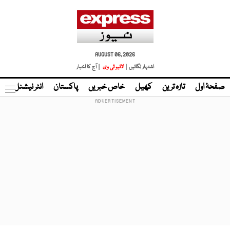
AUGUST 06, 2026
اشتہار لگائیں |
لائیو ٹی وی
| آج کا اخبار
صفحۂ اول
تازہ ترین
کھیل
خاص خبریں
پاکستان
انٹر نیشنل
ٹا