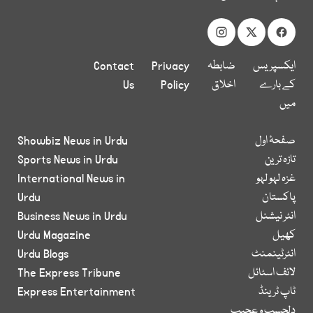
ایکسپریس
ضابطہ
Privacy
Contact
کے بارے
اخلاق
Policy
Us
میں
صفحۂ اول
Showbiz News in Urdu
تازہ ترین
Sports News in Urdu
غزہ لہو لہو
International News in
پاکستان
Urdu
انٹر نیشنل
Business News in Urdu
کھیل
Urdu Magazine
انٹرٹینمنٹ
Urdu Blogs
لائف اسٹائل
The Express Tribune
ٹاپ ٹرینڈ
Express Entertainment
دلچسپ و عجیب