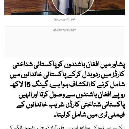
فوٹو: ایکسپریس نیوز
پشاور میں افغان باشندوں کو پاکستانی شناختی
کارڈز میں ردوبدل کرکے پاکستانی خاندانوں میں
شامل کرنے کا انکشاف ہوا ہے، گینگ 15 لاکھ
روپے افغان باشندوں سے وصول کرتا اور انہیں
پاکستانی شناختی کارڈز، غریب خاندانوں کے
فیملی ٹری میں شامل کرلیتا۔
ایکسپریس نیوز کے مطابق ایس پی فقیر آباد ڈویژن ریشم جہانگیر کی