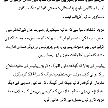
لیے غیر قانونی طور پر پاکستانی شناختی کارڈ اور دیگر سرکاری
دستاویزات تیار کرواتے تھے۔
مزید انکشاف ہوا ہے کہ حالیہ سیکیورٹی صورت حال کے تناظر میں
بعض غیرملکی عناصر اور ان کے سہولت کار حساس معلومات اکٹھی
کرنے میں بھی ملوث رہے ہیں، جس پر پولیس اور دیگر حساس ادارے
مشترکہ طور پر تحقیقات جاری رکھے ہوئے ہیں۔
پولیس نے بتایا کہ گزشتہ دنوں فقیر آباد ڈویژن پولیس نے خفیہ اطلاع
پر کارروائی کرتے ہوئے اس منظم نیٹ ورک کا سراغ لگا کر مرکزی
ملزمان کو گرفتار کرلیا جبکہ اس گینگ کی شاخیں صوبے کے دیگر
اضلاع میں بھی منظم انداز میں کام کر رہی ہیں، جن کے خلاف جلد
مزید کارروائیاں عمل میں لائی جائیں گی۔