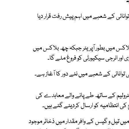
توانائی کے شعبے میں اہم پیش رفت قرار دیا
لاکس میں بطور آپریٹر جبکہ چھ بلاکس میں
 اور انرجی سیکیورٹی کو فروغ ملے گا۔
یٹرولیم کے ساتھ طے پانے والے معاہدے کی
 انتظامیہ کو ارسال کردیئے گئے ہیں۔
ں تیل و گیس کے وافر مقدار میں ذخائر موجود