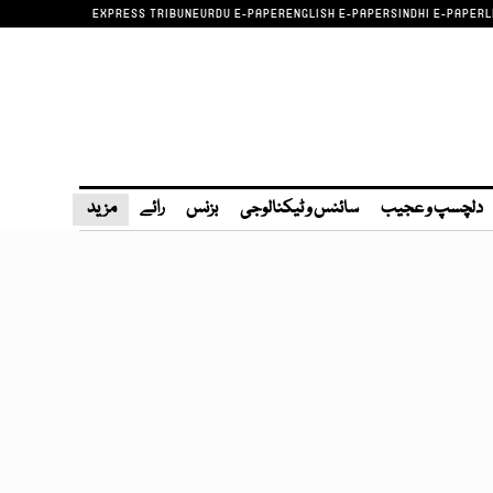
EXPRESS TRIBUNE
URDU E-PAPER
ENGLISH E-PAPER
SINDHI E-PAPER
L
دلچسپ و عجیب
سائنس و ٹیکنالوجی
بزنس
رائے
مزید