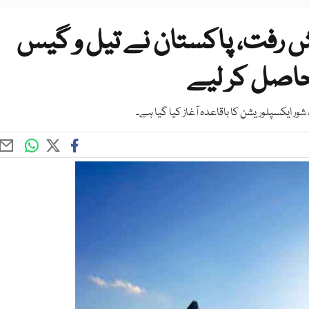
ش رفت، پاکستان نے تیل و گیس
شور ایکسپلوریشن کا باقاعدہ آغاز کیا گیا ہے۔