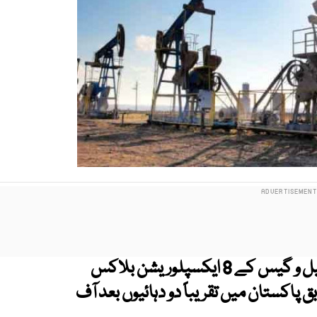
او جی ڈی سی نے آف شور بڈ راؤنڈ 2025 میں تیل و گیس کے 8 ایکسپلوریشن بلاکس
پاکستان میں تقریباً دو دہائیوں بعد آف