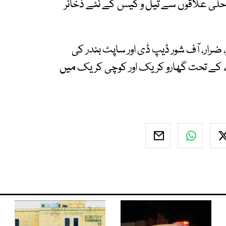
لی علاقوں سے تیل و گیس کے نئے ذخائر
 ضرار، آف شور ڈیپ ڈی اور ساپٹ بندر کی
 کے تحت گھارو کریک اور کوچی کریک میں