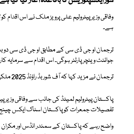
شور ایکسپلوریشن کا باقاعدہ آغاز کیا گیا ہے۔
وفاقی وزیر پیٹرولیم علی پرویز ملک نے اس اقدام کو 
ہے۔
ترجمان او جی ڈی سی کے مطابق او جی ڈی سی دو ب
جوائنٹ وینچر پارٹنر ہوگی۔ اس اقدام سے سرمایہ کاری
ترجمان نے مزید کہا کہ آف شور بڈ راؤنڈ 2025 ملکی توانائی کے شعبے میں نئے دور کا آغاز ہے۔
پاکستان پیٹرولیم لمیٹڈ کی جانب سے وفاقی وزیر پ
تفصیلات جمعرات کو پاکستان اسٹاک ایکس چینج کی
واضح رہے کہ پاکستان کے سمندر انڈس اور مکران می