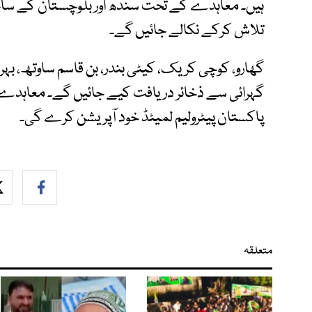
ہیں۔ معاہدے کے تحت سندھ اور بلوچستان کے ساح
تلاش کرکے نکالے جائیں گے۔
گھارو، کوچی کریک، کیٹی بندر، بن قاسم ساوتھ، بہر،
گہرائی سے ذخائر دریافت کیے جائیں گے۔ معاہدے
پاکستان پیٹرولیم لمیٹڈ خود آپریشن کرے گی۔
متعلقہ