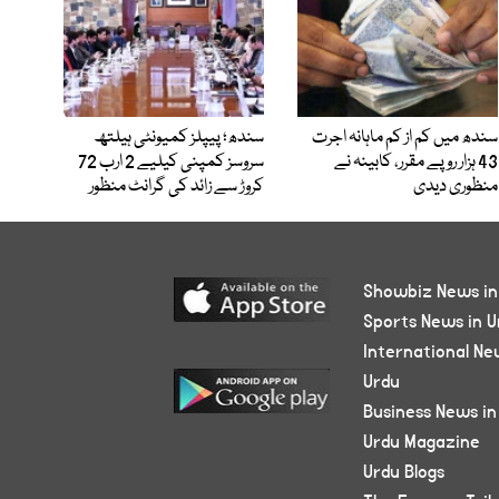
سندھ میں کم از کم ماہانہ اجرت
سندھ؛ پیپلز کمیونٹی ہیلتھ
43 ہزار روپے مقرر، کابینہ نے
سروسز کمپنی کیلیے 2 ارب 72
منظوری دیدی
کروڑ سے زائد کی گرانٹ منظور
Showbiz News in
Sports News in U
International Ne
Urdu
Business News in
Urdu Magazine
Urdu Blogs