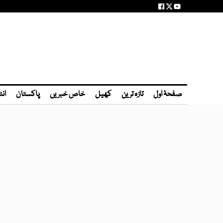
صفحۂ اول
تازہ ترین
کھیل
خاص خبریں
پاکستان
انٹ