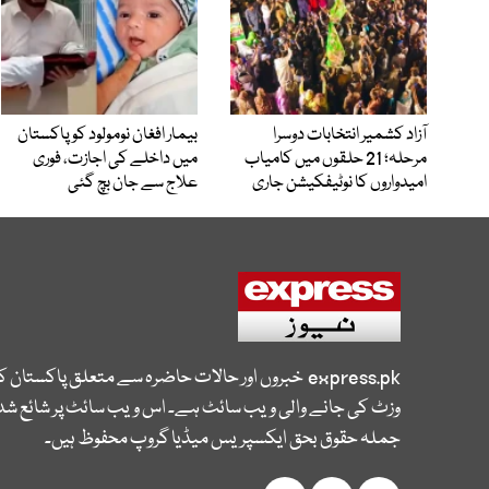
آزاد کشمیر انتخابات دوسرا
بیمار افغان نومولود کو پاکستان
مرحلہ؛ 21 حلقوں میں کامیاب
میں داخلے کی اجازت، فوری
امیدواروں کا نوٹیفکیشن جاری
علاج سے جان بچ گئی
express.pk
خبروں اور حالات حاضرہ سے متعلق پاکستان 
وزٹ کی جانے والی ویب سائٹ ہے۔ اس ویب سائٹ پر شائع شدہ
جملہ حقوق بحق ایکسپریس میڈیا گروپ محفوظ ہیں۔