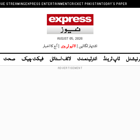
IVE STREAMING
EXPRESS ENTERTAINMENT
CRICKET PAKISTAN
TODAY'S PAPER
AUGUST 05, 2026
اشتہار لگائیں |
لائیو ٹی وی
| آج کا اخبار
ر نیشنل
ٹاپ ٹرینڈ
انٹرٹینمنٹ
لائف اسٹائل
فیکٹ چیک
صحت