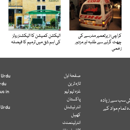
کراچی؛ زیرتعمیر مدرسے کی
الیکشن کمیشن کا الیکشنز رولز
چھت گرنے سے طلبہ اور مزدور
کی اہم شق میں ترمیم کا فیصلہ
زخمی
صفحۂ اول
 Urdu
تازہ ترین
rdu
غزہ لہو لہو
ws in
پاکستان
کی سب سے زیادہ
انٹر نیشنل
 Urdu
 تمام مواد کے
کھیل
انٹرٹینمنٹ