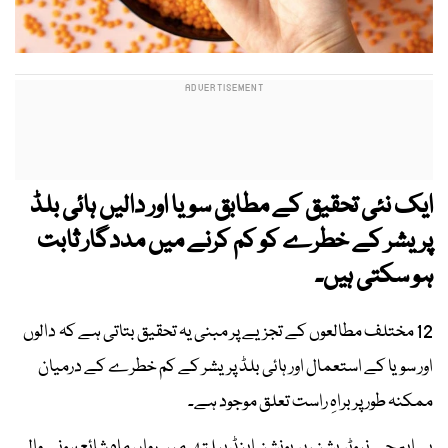
ایک نئی تحقیق کے مطابق سویا اور دالیں ہائی بلڈ
پریشر کے خطرے کو کم کرنے میں مددگار ثابت
ہو سکتی ہیں۔
12 مختلف مطالعوں کے تجزیے پر مبنی یہ تحقیق بتاتی ہے کہ دالوں
اور سویا کے استعمال اور ہائی بلڈ پریشر کے کم خطرے کے درمیان
ممکنہ طور پر براہِ راست تعلق موجود ہے۔
بی ایم جے نیوٹریشن، پریونشن اینڈ ہیلتھ میں رواں ماہ شائع ہونے والی