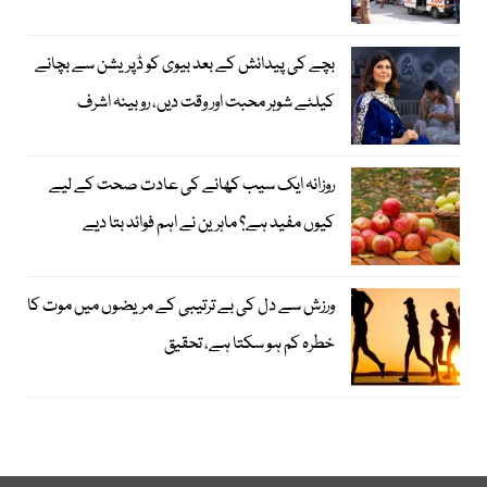
بچے کی پیدائش کے بعد بیوی کو ڈپریشن سے بچانے
کیلئے شوہر محبت اور وقت دیں، روبینہ اشرف
روزانہ ایک سیب کھانے کی عادت صحت کے لیے
کیوں مفید ہے؟ ماہرین نے اہم فوائد بتا دیے
ورزش سے دل کی بے ترتیبی کے مریضوں میں موت کا
خطرہ کم ہو سکتا ہے، تحقیق