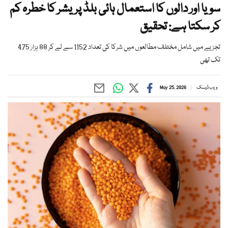
سویا اور دالوں کا استعمال ہائی بلڈ پریشر کا خطرہ کم
کر سکتا ہے: تحقیق
تجزیے میں شامل مختلف مطالعوں میں شرکا کی تعداد 1152 سے لے کر 88 ہزار 475
تک تھی
ویب ڈیسک
May 25, 2026