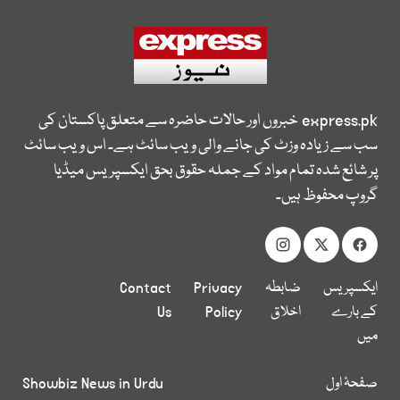
express.pk
خبروں اور حالات حاضرہ سے متعلق پاکستان کی
سب سے زیادہ وزٹ کی جانے والی ویب سائٹ ہے۔ اس ویب سائٹ
پر شائع شدہ تمام مواد کے جملہ حقوق بحق ایکسپریس میڈیا
گروپ محفوظ ہیں۔
ایکسپریس
ضابطہ
Privacy
Contact
کے بارے
اخلاق
Policy
Us
میں
صفحۂ اول
Showbiz News in Urdu