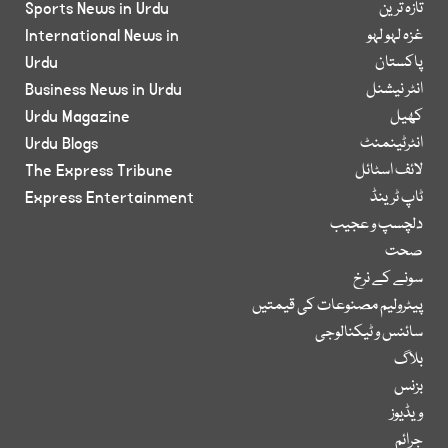
تازہ ترین
Sports News in Urdu
غزہ لہو لہو
International News in
پاکستان
Urdu
انٹر نیشنل
Business News in Urdu
کھیل
Urdu Magazine
انٹرٹینمنٹ
Urdu Blogs
لائف اسٹائل
The Express Tribune
ٹاپ ٹرینڈ
Express Entertainment
دلچسپ و عجیب
صحت
سونے کے نرخ
پیٹرولیم مصنوعات کی قیمتیں
سائنس و ٹیکنالوجی
بلاگ
بزنس
ویڈیوز
جرائم