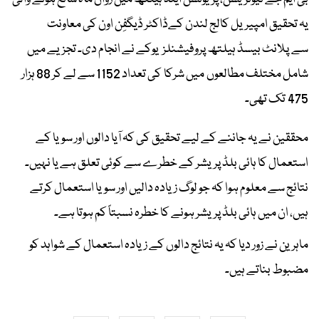
یہ تحقیق امپیریل کالج لندن کےڈاکٹر ڈیگفِن اون کی معاونت
سے پلانٹ بیسڈ ہیلتھ پروفیشنلز یوکے نے انجام دی۔ تجزیے میں
شامل مختلف مطالعوں میں شرکا کی تعداد 1152 سے لے کر 88 ہزار
475 تک تھی۔
محققین نے یہ جاننے کے لیے تحقیق کی کہ آیا دالوں اور سویا کے
استعمال کا ہائی بلڈ پریشر کے خطرے سے کوئی تعلق ہے یا نہیں۔
نتائج سے معلوم ہوا کہ جو لوگ زیادہ دالیں اور سویا استعمال کرتے
ہیں، ان میں ہائی بلڈ پریشر ہونے کا خطرہ نسبتاً کم ہوتا ہے۔
ماہرین نے زور دیا کہ یہ نتائج دالوں کے زیادہ استعمال کے شواہد کو
مضبوط بناتے ہیں۔