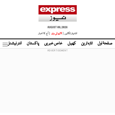
AUGUST 09, 2026
اشتہار لگائیں |
لائیو ٹی وی
| آج کا اخبار
صفحۂ اول
تازہ ترین
کھیل
خاص خبریں
پاکستان
انٹر نیشنل
ٹا