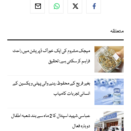
متعلقہ
میجک مشروم کی ایک خوراک ڈپریشن میں راحت
فراہم کر سکتی ہے: تحقیق
بغیر فریج کے محفوظ رہنے والی پہلی ویکسین کے
انسانی تجربات کامیاب
عباسی شہید اسپتال کا 2 ماہ سے بند شعبہ اطفال
دوبارہ فعال