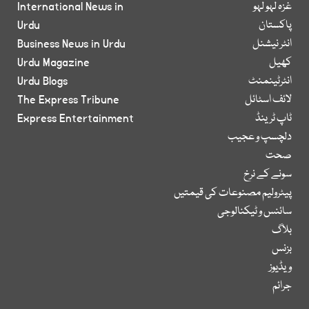
غزہ لہو لہو
International News in
پاکستان
Urdu
انٹر نیشنل
Business News in Urdu
کھیل
Urdu Magazine
انٹرٹینمنٹ
Urdu Blogs
لائف اسٹائل
The Express Tribune
ٹاپ ٹرینڈ
Express Entertainment
دلچسپ و عجیب
صحت
سونے کے نرخ
پیٹرولیم مصنوعات کی قیمتیں
سائنس و ٹیکنالوجی
بلاگ
بزنس
ویڈیوز
جرائم