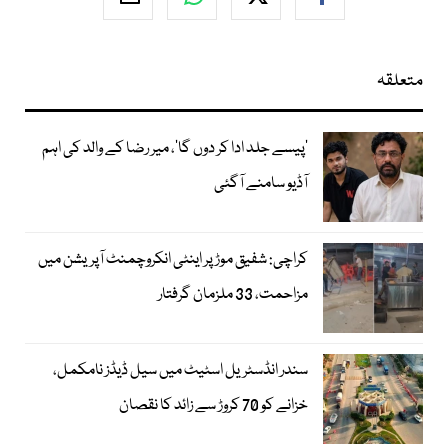
متعلقہ
’پیسے جلد ادا کر دوں گا‘، میر رضا کے والد کی اہم
آڈیو سامنے آگئی
کراچی: شفیق موڑ پر اینٹی انکروچمنٹ آپریشن میں
مزاحمت، 33 ملزمان گرفتار
سندر انڈسٹریل اسٹیٹ میں سیل ڈیڈز نامکمل،
خزانے کو 70 کروڑ سے زائد کا نقصان