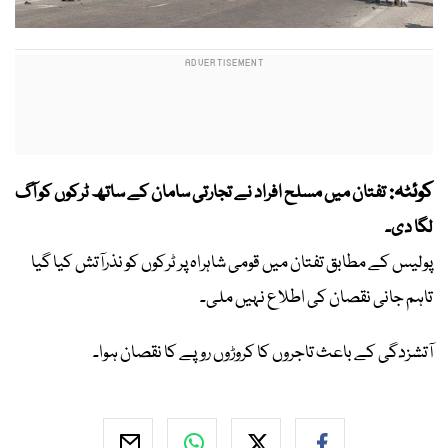
کوئٹہ:
تفتان میں مسلح افراد نے تجارتی سامان کے ساتھ ٹرکوں کو آگ
لگا دی۔
پولیس کے مطابق تفتان میں قومی شاہراہ پر ٹرکوں کو نذرآتش کیا گیا
تاہم جانی نقصان کی اطلاع نہیں ملی۔
آتشزدگی کے باعث تاجروں کا کروڑوں روپے کا نقصان ہوا۔