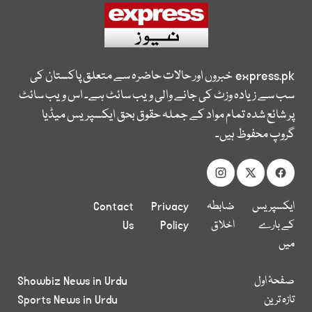
express.pk
خبروں اور حالات حاضرہ سے متعلق پاکستان کی
سب سے زیادہ وزٹ کی جانے والی ویب سائٹ ہے۔ اس ویب سائٹ
پر شائع شدہ تمام مواد کے جملہ حقوق بحق ایکسپریس میڈیا
گروپ محفوظ ہیں۔
ایکسپریس
ضابطہ
Privacy
Contact
کے بارے
اخلاق
Policy
Us
میں
صفحۂ اول
Showbiz News in Urdu
تازہ ترین
Sports News in Urdu