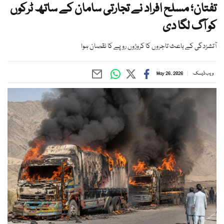
تفتان؛ مسلح افراد نے تجارتی سامان کے ساتھ ٹرکوں
کو آگ لگا دی
آتشزدگی کے باعث تاجروں کا کروڑوں روپے کا نقصان ہوا
ویب ڈیسک
May 26, 2026