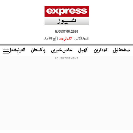
AUGUST 08, 2026
اشتہار لگائیں |
لائیو ٹی وی
| آج کا اخبار
صفحۂ اول
تازہ ترین
کھیل
خاص خبریں
پاکستان
انٹر نیشنل
ٹا