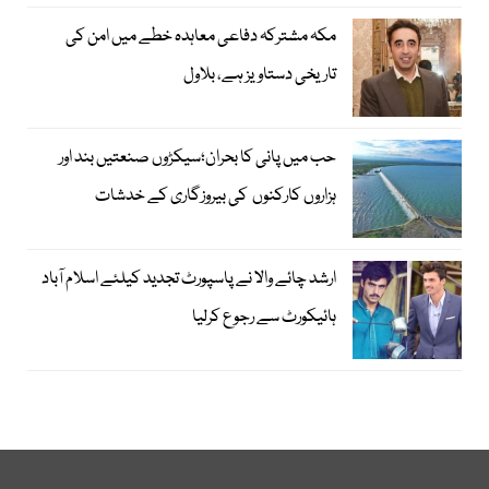
مکہ مشترکہ دفاعی معاہدہ خطے میں امن کی
تاریخی دستاویز ہے، بلاول
حب میں پانی کا بحران؛سیکڑوں صنعتیں بند اور
ہزاروں کارکنوں کی بیروزگاری کے خدشات
ارشد چائے والا نے پاسپورٹ تجدید کیلئے اسلام آباد
ہائیکورٹ سے رجوع کرلیا