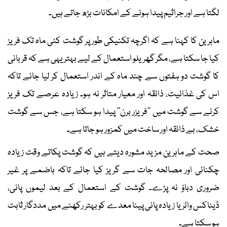
لگتا ہے اور جراثیم پیدا ہونے کے امکانات بڑھ جاتے ہیں۔
ماہرین کا کہنا ہے کہ اگرچہ تکنیکی طور پر گوشت کئی ماہ تک فریز
کیا جا سکتا ہے، مگر گھریلو استعمال کے لیے بہتر یہی ہے کہ قربانی
کا گوشت دو ہفتوں سے چند ماہ کے اندر استعمال کر لیا جائے تاکہ
اس کی غذائیت، ذائقہ اور معیار متاثر نہ ہو۔ زیادہ عرصے تک فریز
کرنے سے گوشت میں ’’فریزر برن‘‘ پیدا ہو سکتا ہے، جس سے گوشت
خشک، بے ذائقہ اور ساخت میں کمزور ہو جاتا ہے۔
صحت کے ماہرین مزید مشورہ دیتے ہیں کہ گوشت پکاتے وقت زیادہ
چکنائی اور مصالحہ جات سے گریز کیا جائے تاکہ ہاضمے پر غیر
ضروری دباؤ نہ پڑے۔ گوشت کے استعمال کے بعد لیموں پانی،
ڈیٹاکس واٹر یا زیادہ پانی پینا معدے کو بہتر رکھنے میں مددگار ثابت
ہو سکتا ہے۔