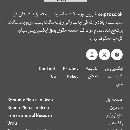
express.pk
خبروں اور حالات حاضرہ سے متعلق پاکستان کی
سب سے زیادہ وزٹ کی جانے والی ویب سائٹ ہے۔ اس ویب سائٹ
پر شائع شدہ تمام مواد کے جملہ حقوق بحق ایکسپریس میڈیا
گروپ محفوظ ہیں۔
ایکسپریس
ضابطہ
Privacy
Contact
کے بارے
اخلاق
Policy
Us
میں
صفحۂ اول
Showbiz News in Urdu
تازہ ترین
Sports News in Urdu
غزہ لہو لہو
International News in
پاکستان
Urdu