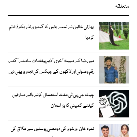
متعلقہ
بھارتی خاتون نے لمبے بالوں کا گینیز ورلڈ ریکارڈ قائم
کر دیا
میر رضا کے مبینہ آخری آڈیو پیغامات سامنے آگئے،
رقم وصولی اور لاکھوں کے چیکس کی تجاویز بھی دیں
چیٹ جی پی ٹی مفت استعمال کرنے والے صارفین
کیلئے کمپنی کا بڑا اعلان
نمرہ خان اور شوہر کی ذومعنی پوسٹوں سے طلاق کی