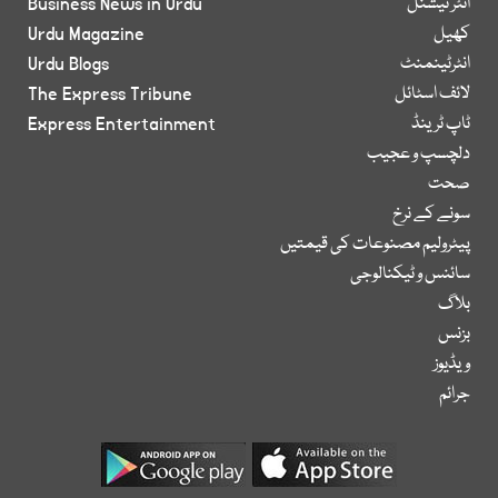
انٹر نیشنل
Business News in Urdu
کھیل
Urdu Magazine
انٹرٹینمنٹ
Urdu Blogs
لائف اسٹائل
The Express Tribune
ٹاپ ٹرینڈ
Express Entertainment
دلچسپ و عجیب
صحت
سونے کے نرخ
پیٹرولیم مصنوعات کی قیمتیں
سائنس و ٹیکنالوجی
بلاگ
بزنس
ویڈیوز
جرائم