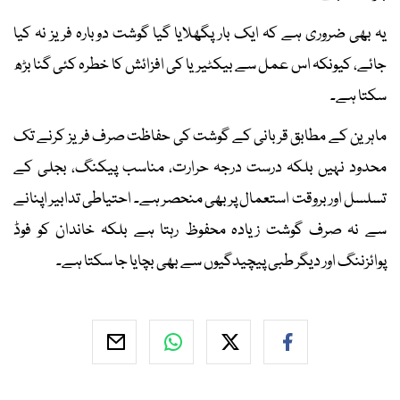
یہ بھی ضروری ہے کہ ایک بار پگھلایا گیا گوشت دوبارہ فریز نہ کیا
جائے، کیونکہ اس عمل سے بیکٹیریا کی افزائش کا خطرہ کئی گنا بڑھ
سکتا ہے۔
ماہرین کے مطابق قربانی کے گوشت کی حفاظت صرف فریز کرنے تک
محدود نہیں بلکہ درست درجہ حرارت، مناسب پیکنگ، بجلی کے
تسلسل اور بروقت استعمال پر بھی منحصر ہے۔ احتیاطی تدابیر اپنانے
سے نہ صرف گوشت زیادہ محفوظ رہتا ہے بلکہ خاندان کو فوڈ
پوائزننگ اور دیگر طبی پیچیدگیوں سے بھی بچایا جا سکتا ہے۔