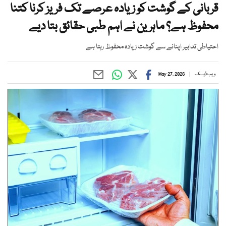
قربانی کے گوشت کو زیادہ عرصے تک فریز کرنا کتنا
محفوظ ہے؟ ماہرین نے اہم طبی حقائق بتا دیے
احتیاطی تدابیر اپنانے سے گوشت زیادہ محفوظ رہتا ہے
ویب ڈیسک
May 27, 2026