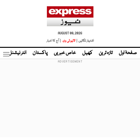
AUGUST 08, 2026
اشتہار لگائیں |
لائیو ٹی وی
| آج کا اخبار
صفحۂ اول
تازہ ترین
کھیل
خاص خبریں
پاکستان
انٹر نیشنل
ٹا