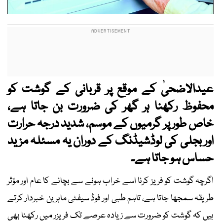
عیدالاضحیٰ کے موقع پر قربانی کے گوشت کو
محفوظ رکھنا ہر گھر کی ضرورت بن جاتا ہے،
خاص طور پر گرمیوں کے موسم، شدید درجہ حرارت
اور بجلی کی لوڈشیڈنگ کے دوران یہ مسئلہ مزید
حساس ہو جاتا ہے۔
اگرچہ گوشت کو فریز کرنا اسے خراب ہونے سے بچانے کا عام اور مؤثر
طریقہ سمجھا جاتا ہے، تاہم طبی اور فوڈ سیفٹی ماہرین خبردار کرتے
ہیں کہ گوشت کو ضرورت سے زیادہ عرصے تک فریزر میں رکھنا بھی