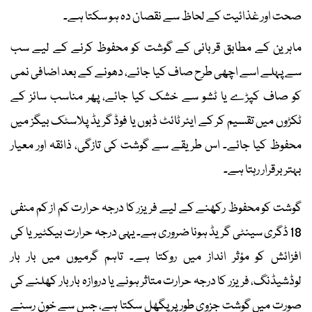
صحت اور غذائیت کے لحاظ سے نقصان دہ ہو سکتا ہے۔
ماہرین کے مطابق قربانی کے گوشت کو محفوظ کرنے کے لیے سب
سے پہلے اسے اچھی طرح صاف کیا جائے، دھونے کے بعد اضافی نمی
کو صاف کپڑے یا ٹشو سے خشک کیا جائے، پھر مناسب سائز کے
ٹکڑوں میں تقسیم کر کے ایئر ٹائٹ ڈبوں یا فوڈ گریڈ پلاسٹک بیگز میں
محفوظ کیا جائے۔ اس طریقے سے گوشت کی تازگی، ذائقہ اور معیار
بہتر برقرار رہتا ہے۔
گوشت کو محفوظ رکھنے کے لیے فریزر کا درجہ حرارت کم از کم منفی
18 ڈگری سینٹی گریڈ ہونا ضروری ہے۔ یہی درجہ حرارت بیکٹیریا کی
افزائش کو مؤثر انداز میں روکتا ہے۔ تاہم گرمیوں میں بار بار
لوڈشیڈنگ، فریزر کا درجہ حرارت متاثر ہونے یا دروازہ بار بار کھلنے کی
صورت میں گوشت جزوی طور پر پگھل سکتا ہے، جس سے خون رسنے