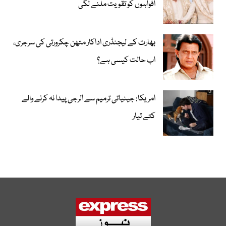
افواہوں کو تقویت ملنے لگی
بھارت کے لیجنڈری اداکار متھن چکرورتی کی سرجری،
اب حالت کیسی ہے؟
امریکا: جینیاتی ترمیم سے الرجی پیدا نہ کرنے والے
کتے تیار