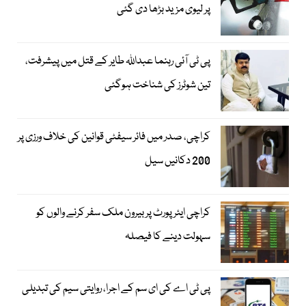
پر لیوی مزید بڑھا دی گئی
پی ٹی آئی رہنما عبداللہ طایر کے قتل میں پیشرفت،
تین شوٹرز کی شناخت ہوگئی
کراچی، صدر میں فائر سیفٹی قوانین کی خلاف ورزی پر
200 دکانیں سیل
کراچی ایئرپورٹ پر بیرون ملک سفر کرنے والوں کو
سہولت دینے کا فیصلہ
پی ٹی اے کی ای سم کے اجرا، روایتی سیم کی تبدیلی