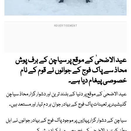
عید الاضحیٰ کے موقع پر سیاچن کے برف پوش
محاذ سے پاک فوج کے جوانوں نے قوم کے نام
خصوصی پیغام دیا ہے۔
عید الاضحیٰ کے موقع پر دنیا کے بلند ترین اور دشوار گزار محاذ سیاچن
گلیشیئر پر تعینات پاک فوج کے بہادر جوان ہر دم تیار اور مستعد ہیں۔
سیاچن کے دشوار گزار پہاڑوں پر موجود پاک فوج کے بہادر جوانوں نے اہل
وطن کو عید الاضحیٰ کی خصوصی مبارکباد پیش کی۔