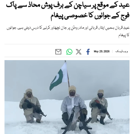
عید کے موقع پر سیاچن کے برف پوش محاذ سے پاک
فوج کے جوانوں کا خصوصی پیغام
عیدِ قربان ہمیں ایثار، قربانی اور مادر وطن پر جان نچھاور کرنے کا درس دیتی ہے، جوانوں
کا پیغام
ویب ڈیسک
May 29, 2026