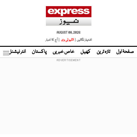
AUGUST 08, 2026
اشتہار لگائیں |
لائیو ٹی وی
| آج کا اخبار
صفحۂ اول
تازہ ترین
کھیل
خاص خبریں
پاکستان
انٹر نیشنل
ٹا