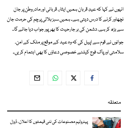
انہوں نے کہا کہ عیدِ قربان ہمیں ایثار، قربانی اور مادر وطن پر جان
نچھاور کرنے کا درس دیتی ہے۔ ہمیں سبز ہلالی پرچم کی حرمت جان
سے بڑھ کر ہے، دشمن کی ہر جارحیت کا بھرپور جواب دیا جائے گا۔
جوانوں نے قوم سے اپیل کی کہ وہ عید کے موقع پر ملک کے امن،
سلامتی اور پاک فوج کیلئے خصوصی دعاؤں کا بھی اہتمام کریں۔
متعلقہ
پیٹرولیم مصنوعات کی نئی قیمتوں کا اعلان، ڈیزل