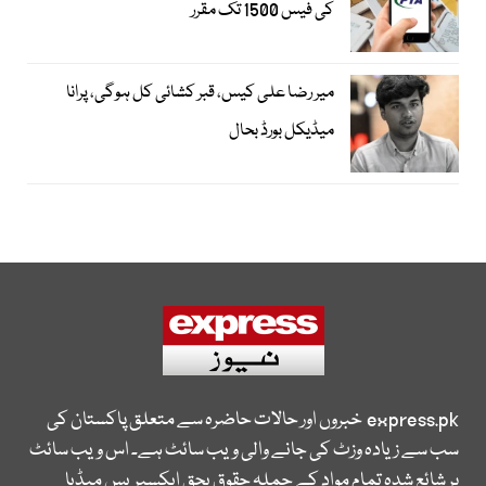
کی فیس 1500 تک مقرر
میر رضا علی کیس، قبر کشائی کل ہوگی، پرانا
میڈیکل بورڈ بحال
express.pk
خبروں اور حالات حاضرہ سے متعلق پاکستان کی
سب سے زیادہ وزٹ کی جانے والی ویب سائٹ ہے۔ اس ویب سائٹ
پر شائع شدہ تمام مواد کے جملہ حقوق بحق ایکسپریس میڈیا