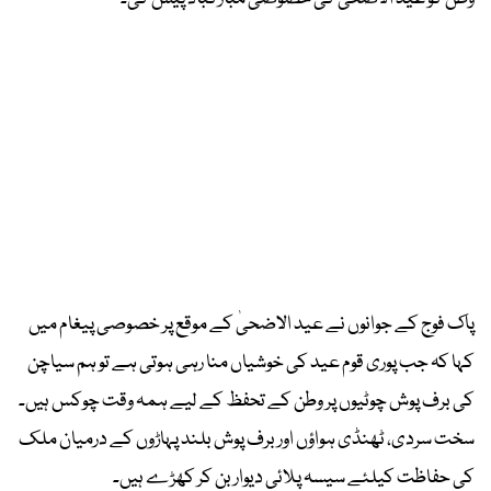
پاک فوج کے جوانوں نے عید الاضحیٰ کے موقع پر خصوصی پیغام میں
کہا کہ جب پوری قوم عید کی خوشیاں منا رہی ہوتی ہے تو ہم سیاچن
کی برف پوش چوٹیوں پر وطن کے تحفظ کے لیے ہمہ وقت چوکس ہیں۔
سخت سردی، ٹھنڈی ہواؤں اور برف پوش بلند پہاڑوں کے درمیان ملک
کی حفاظت کیلئے سیسہ پلائی دیوار بن کر کھڑے ہیں۔