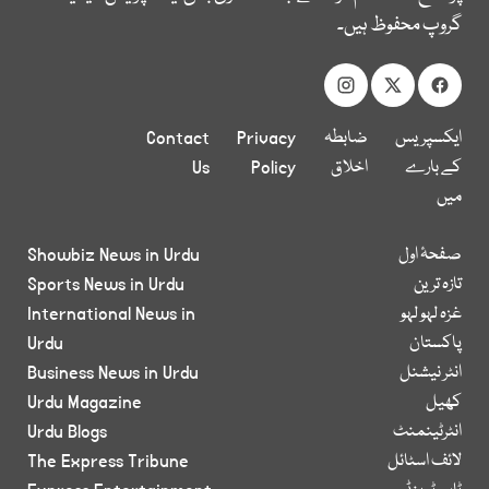
گروپ محفوظ ہیں۔
ایکسپریس
ضابطہ
Privacy
Contact
کے بارے
اخلاق
Policy
Us
میں
صفحۂ اول
Showbiz News in Urdu
تازہ ترین
Sports News in Urdu
غزہ لہو لہو
International News in
پاکستان
Urdu
انٹر نیشنل
Business News in Urdu
کھیل
Urdu Magazine
انٹرٹینمنٹ
Urdu Blogs
لائف اسٹائل
The Express Tribune