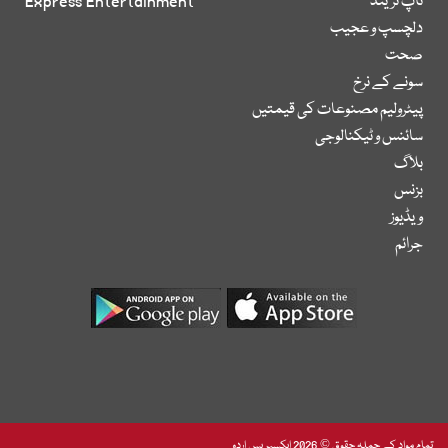
ٹاپ ٹرینڈ
Express Entertainment
دلچسپ و عجیب
صحت
سونے کے نرخ
پیٹرولیم مصنوعات کی قیمتیں
سائنس و ٹیکنالوجی
بلاگ
بزنس
ویڈیوز
جرائم
تمام مواد کے جملہ حقوق © 2026 ایکسپریس اردو