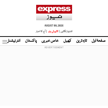
AUGUST 09, 2026
اشتہار لگائیں |
لائیو ٹی وی
| آج کا اخبار
صفحۂ اول
تازہ ترین
کھیل
خاص خبریں
پاکستان
انٹر نیشنل
ٹا