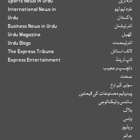
تازہ ترین
Sports News in Urdu
غزہ لہو لہو
International News in
پاکستان
Urdu
انٹر نیشنل
Business News in Urdu
کھیل
Urdu Magazine
انٹرٹینمنٹ
Urdu Blogs
لائف اسٹائل
The Express Tribune
ٹاپ ٹرینڈ
Express Entertainment
دلچسپ و عجیب
صحت
سونے کے نرخ
پیٹرولیم مصنوعات کی قیمتیں
سائنس و ٹیکنالوجی
بلاگ
بزنس
ویڈیوز
جرائم