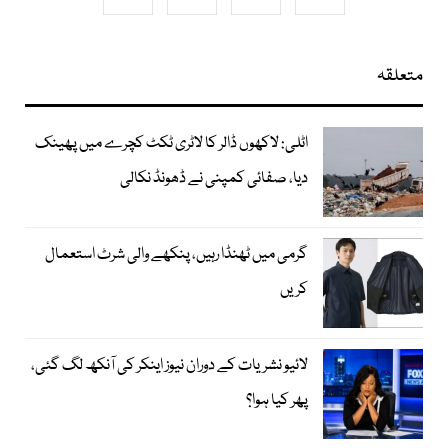
متعلقہ
اٹلی: لاکھوں ڈالر کا لاٹری ٹکٹ کچرے میں پھینک
دیا، صفائی کمپنی نے ڈھونڈ نکالی
گرمی میں ٹھنڈا رہیں، پنکھے والی شرٹ استعمال
کریں
لائیو نشریات کے دوران نیوز اینکر کی آنکھ لگ گئی،
پھر کیا ہوا؟