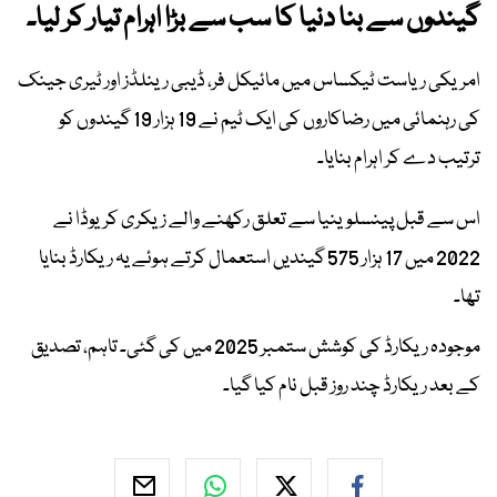
گیندوں سے بنا دنیا کا سب سے بڑا اہرام تیار کر لیا۔
امریکی ریاست ٹیکساس میں مائیکل فر، ڈیبی رینلڈز اور ٹیری جینک
کی رہنمائی میں رضاکاروں کی ایک ٹیم نے 19 ہزار 19 گیندوں کو
ترتیب دے کر اہرام بنایا۔
اس سے قبل پینسلوینیا سے تعلق رکھنے والے زیکری کریوڈا نے
2022 میں 17 ہزار 575 گیندیں استعمال کرتے ہوئے یہ ریکارڈ بنایا
تھا۔
موجودہ ریکارڈ کی کوشش ستمبر 2025 میں کی گئی۔ تاہم، تصدیق
کے بعد ریکارڈ چند روز قبل نام کیا گیا۔