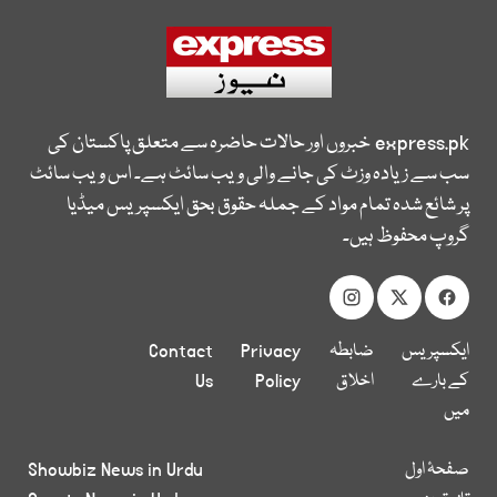
express.pk
خبروں اور حالات حاضرہ سے متعلق پاکستان کی
سب سے زیادہ وزٹ کی جانے والی ویب سائٹ ہے۔ اس ویب سائٹ
پر شائع شدہ تمام مواد کے جملہ حقوق بحق ایکسپریس میڈیا
گروپ محفوظ ہیں۔
ایکسپریس
ضابطہ
Privacy
Contact
کے بارے
اخلاق
Policy
Us
میں
صفحۂ اول
Showbiz News in Urdu