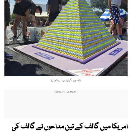
(تصویر: گینیز ورلڈ ریکارڈز)
امریکا میں گالف کے تین مداحوں نے گالف کی