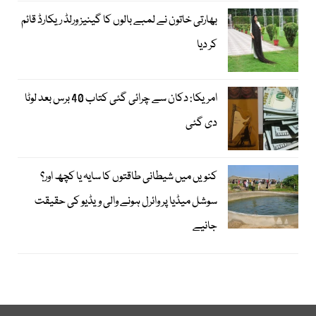
بھارتی خاتون نے لمبے بالوں کا گینیز ورلڈ ریکارڈ قائم
کر دیا
امریکا: دکان سے چرائی گئی کتاب 40 برس بعد لوٹا
دی گئی
کنویں میں شیطانی طاقتوں کا سایہ یا کچھ اور؟
سوشل میڈیا پر وائرل ہونے والی ویڈیو کی حقیقت
جانیے