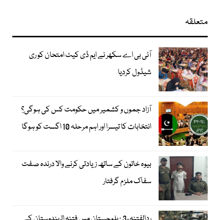
متعلقہ
آئی بی اے سکھر نے ایم ڈی کیٹ امتحان کو ری
شیڈول کردیا
آزاد جموں و کشمیر میں حکومت کس کی ہوگی؟
انتخابات کا تیسرا اور اہم مرحلہ 10 اگست کو ہوگا
بیوہ خاتون کے ساتھ زیادتی کرنے والا درندہ صفت
سفاک ملزم گرفتار
ردالفتنہ-3 : بلوچستان میں فتنہ الہندوستان کے