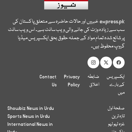
express.pk
خبروں اور حالات حاضرہ سے متعلق پاکستان کی
سب سے زیادہ وزٹ کی جانے والی ویب سائٹ ہے۔ اس ویب سائٹ
پر شائع شدہ تمام مواد کے جملہ حقوق بحق ایکسپریس میڈیا
گروپ محفوظ ہیں۔
ایکسپریس
ضابطہ
Privacy
Contact
کے بارے
اخلاق
Policy
Us
میں
صفحۂ اول
Showbiz News in Urdu
تازہ ترین
Sports News in Urdu
غزہ لہو لہو
International News in