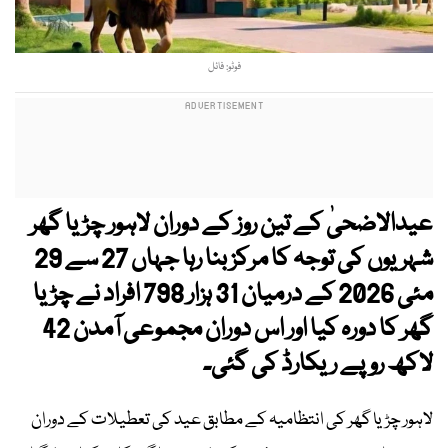
فوٹو: فائل
عیدالاضحیٰ کے تین روز کے دوران لاہور چڑیا گھر
شہریوں کی توجہ کا مرکز بنا رہا جہاں 27 سے 29
مئی 2026 کے درمیان 31 ہزار 798 افراد نے چڑیا
گھر کا دورہ کیا اور اس دوران مجموعی آمدن 42
لاکھ روپے ریکارڈ کی گئی۔
لاہور چڑیا گھر کی انتظامیہ کے مطابق عید کی تعطیلات کے دوران