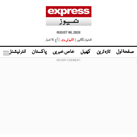
AUGUST 06, 2026
اشتہار لگائیں |
لائیو ٹی وی
| آج کا اخبار
صفحۂ اول
تازہ ترین
کھیل
خاص خبریں
پاکستان
انٹر نیشنل
ٹا