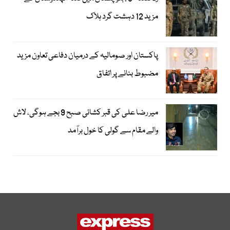
مزید 12 دہشت گرد ہلاک
پاکستان اور صومالیہ کے درمیان دفاعی تعاون مزید
مضبوط بنانے پر اتفاق
میر رضا علی کی قبر کشائی صبح 9 بجے ہوگی، لاش
والے مقام سے گولی کا خول برآمد