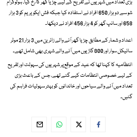
بڑی تعداد میں شہریوں نے تفریح کے لیے چڑیا گھر کا رخ کیا، ہولوگرام
شو سے دو ہزار 650 افراد نے استفادہ کیا جبکہ فش ایکویریم کو 3 ہزار
658 اور سانپ گھر کو 4 ہزار 456 افراد نے دیکھا۔
اعداد و شمار کے مطابق چڑیا گھر آنے والے زائرین میں 3 ہزار 21 موٹر
سائیکل سوار اور 800 گاڑیوں میں آنے والے شہری بھی شامل تھے۔
انتظامیہ کا کہنا تھا کہ عید کے موقع پر شہریوں کی سہولت اور تفریح
کے لیے خصوصی انتظامات کیے گئے تھے، جس کے باعث بڑی
تعداد میں آنے والے سیاحوں اور خاندانوں کو بہتر سہولیات فراہم کی
گئیں۔