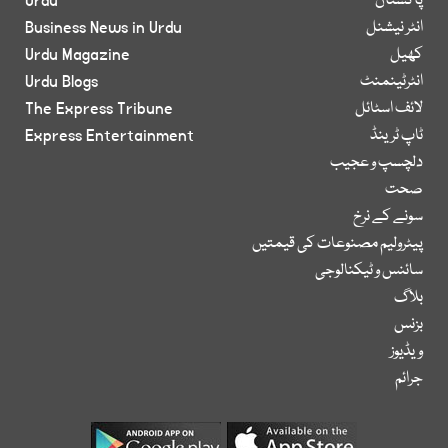
پاکستان
Urdu
انٹر نیشنل
Business News in Urdu
کھیل
Urdu Magazine
انٹرٹینمنٹ
Urdu Blogs
لائف اسٹائل
The Express Tribune
ٹاپ ٹرینڈ
Express Entertainment
دلچسپ و عجیب
صحت
سونے کے نرخ
پیٹرولیم مصنوعات کی قیمتیں
سائنس و ٹیکنالوجی
بلاگ
بزنس
ویڈیوز
جرائم