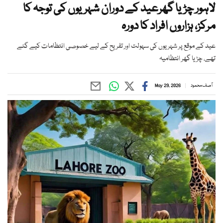
لاہور چڑیا گھرعید کے دوران شہریوں کی توجہ کا
مرکز، ہزاروں افراد کا دورہ
عید کے موقع پر شہریوں کی سہولت اور تفریح کے لیے خصوصی انتظامات کیے گئے
تھے، چڑیا گھر انتظامیہ
آصف محمود
May 29, 2026