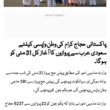
پاکستانی حجاج کرام کی وطن واپسی کیلئے
سعودی عرب سے پروازوں کا آغاز کل 31 مئی کو
ہوگا۔
وزارت مذہبی امور کے مطابق پہلی حج پرواز 31 مئی کی شب جدہ سے
روانہ ہوگی اور سیالکوٹ پہنچے گی، پہلی حج پرواز سے 391 حاجی
وطن واپس پہنچیں گے جویکم جون کو پہنچے گی۔
وزارت مذہبی امور نے بتایا کہ یکم جون کو 22 پروازوں سے 5237 حجاج