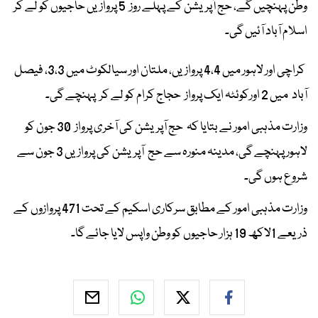
وطن پہنچیں گے، حج آپریشن کے پہلے روز 5 پروازیں حاجیوں کو لے کر
اسلام آباد آئیں گی۔
کراچی اور لاہور میں 4،4 پروازیں، ملتان اور سیالکوٹ میں 3،3، فیصل
آباد میں 2 اورکوئٹہ ایک پرواز حجاج کرام کو لے کر پہنچے گی۔
وزارت مذہبی امور نے بتایا کہ حج آپریشن کی آخری پرواز 30 جون کو
لاہور پہنچے گی، مدینہ منورہ سے حج آپریشن کی پروازیں 3 جون سے
شروع ہوں گی۔
وزارت مذہبی امور کے مطابق سرکاری اسکیم کے تحت 471 پروازوں کے
ذریعے 1لاکھ 19 ہزار حاجیوں کو وطن واپس لایا جائے گا۔