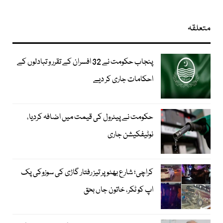
متعلقہ
پنجاب حکومت نے 32 افسران کے تقرر و تبادلوں کے
احکامات جاری کر دیے
حکومت نے پیٹرول کی قیمت میں اضافہ کردیا،
نوٹیفکیشن جاری
کراچی؛ شارع بھٹو پر تیز رفتار گاڑی کی سوزوکی پک
اپ کو ٹکر، خاتون جاں بحق