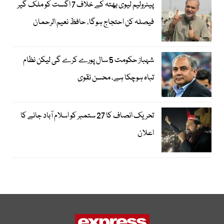
پیٹرولیم لیوی بھتہ کے خلاف 7 اگست کو ملک گیر
فیصلہ کن احتجاج ہوگا، حافظ نعیم الرحمان
شہباز حکومت 5 سال پورے کرے گی لیکن نظام
تباہ ہوچکا ہے، محسن نقوی
تحریک انصاف کا 27 ستمبر کو اسلام آباد جانے کا
اعلان