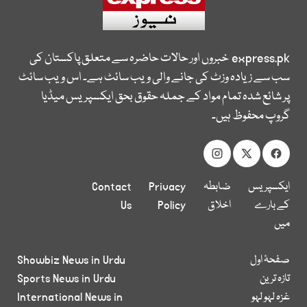
express.pk
خبروں اور حالات حاضرہ سے متعلق پاکستان کی
سب سے زیادہ وزٹ کی جانے والی ویب سائٹ ہے۔ اس ویب سائٹ
پر شائع شدہ تمام مواد کے جملہ حقوق بحق ایکسپریس میڈیا
گروپ محفوظ ہیں۔
ایکسپریس
ضابطہ
Privacy
Contact
کے بارے
اخلاق
Policy
Us
میں
صفحۂ اول
Showbiz News in Urdu
تازہ ترین
Sports News in Urdu
غزہ لہو لہو
International News in