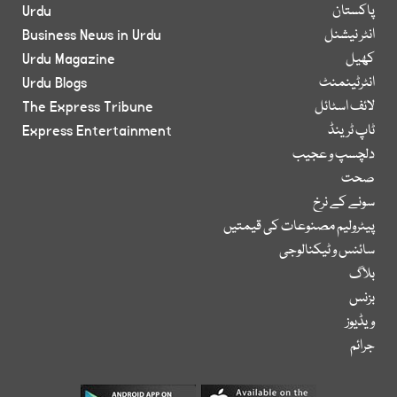
پاکستان
Urdu
انٹر نیشنل
Business News in Urdu
کھیل
Urdu Magazine
انٹرٹینمنٹ
Urdu Blogs
لائف اسٹائل
The Express Tribune
ٹاپ ٹرینڈ
Express Entertainment
دلچسپ و عجیب
صحت
سونے کے نرخ
پیٹرولیم مصنوعات کی قیمتیں
سائنس و ٹیکنالوجی
بلاگ
بزنس
ویڈیوز
جرائم