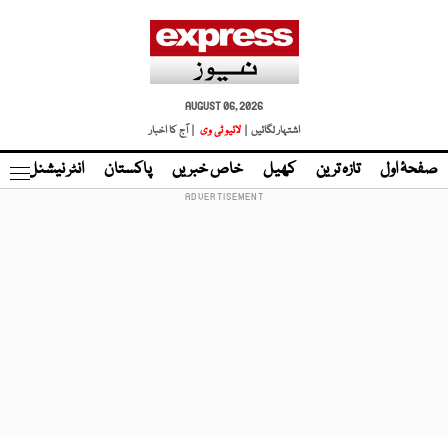
AUGUST 06, 2026
اشتہار لگائیں |
لائیو ٹی وی
| آج کا اخبار
صفحۂ اول
تازہ ترین
کھیل
خاص خبریں
پاکستان
انٹر نیشنل
ٹا