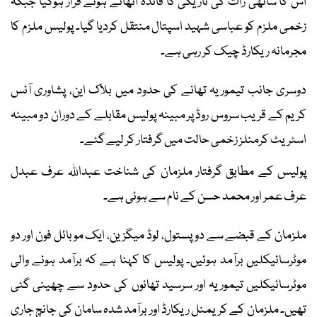
اس کا ساتھی رات کی تاریکی کا فائدہ اٹھاتے ہوئے فرار ہوگیا جبکہ
زخمی ملزم کو عباسی شہید اسپتال منتقل کردیا گیا۔ پولیس ملزم کا
مجرمانہ ریکارڈ چیک کر رہی ہے۔
دوسری جانب تیموریہ تھانے کی حدود میں بلاک این، پشاوری آئس
کریم کے قریب سروس روڈ پر مبینہ پولیس مقابلے کے دوران دو مبینہ
اسٹریٹ کرمنلز زخمی حالت میں گرفتار کر لیے گئے۔
پولیس کے مطابق گرفتار ملزمان کی شناخت عبداللہ عرف عبدل
عرف عمر اور محمد حسن کے نام سے ہوئی ہے۔
ملزمان کے قبضے سے دو پستول، لوڈ میگزین، ایک موبائل فون اور دو
موٹرسائیکلیں برآمد ہوئیں۔ پولیس کا کہنا ہے کہ برآمد ہونے والی
موٹرسائیکلیں تیموریہ اور سرسید تھانوں کی حدود سے چھینی گئی
تھیں۔ ملزمان کے کریمنل ریکارڈ اور برآمد شدہ سامان کی جانچ جاری