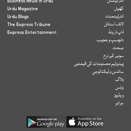
انٹر نیشنل
Business News in Urdu
کھیل
Urdu Magazine
انٹرٹینمنٹ
Urdu Blogs
لائف اسٹائل
The Express Tribune
ٹاپ ٹرینڈ
Express Entertainment
دلچسپ و عجیب
صحت
سونے کے نرخ
پیٹرولیم مصنوعات کی قیمتیں
سائنس و ٹیکنالوجی
بلاگ
بزنس
ویڈیوز
جرائم