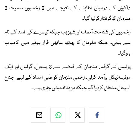
ڈاکوؤں کے درمیان مقابلے کے نتیجے میں 2 زخمیوں سمیت 3
ملزمان کو گرفتار کرلیا گیا۔
زخمیوں کی شناخت آصف اور شہزیب جبکہ تیسرے کی اسد کے نام
سے ہوئی۔ جبکہ ملزمان کا چوتھا ساتھی فرار ہونے میں کامیاب
ہوگیا۔
پولیس نے گرفتار ملزمان کے قبضے سے 3 پستول، گولیاں اور ایک
موٹرسائیکل برآمد کرلی۔ زخمی ملزمان کو طبی امداد کے لیے جناح
اسپتال منتقل کردیا گیا جبکہ مزید تفتیش جاری ہے۔