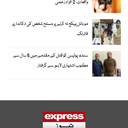
واقعات، 2 افراد زخمی
موبائل پیکج نہ کرنے پر مسلح شخص کی دکاندار پر
فائرنگ
سندھ پولیس کو قتل کے مقدمے میں 5 سال سے
مطلوب اشتہاری لاہور سے گرفتار