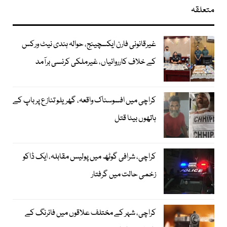
متعلقہ
غیرقانونی فارن ایکسچینج، حوالہ ہندی نیٹ ورکس
کے خلاف کارروائیاں، غیرملکی کرنسی برآمد
کراچی میں افسوسناک واقعہ، گھریلو تنازع پر باپ کے
ہاتھوں بیٹا قتل
کراچی، شرافی گوٹھ میں پولیس مقابلہ، ایک ڈاکو
زخمی حالت میں گرفتار
کراچی، شہر کے مختلف علاقوں میں فائرنگ کے