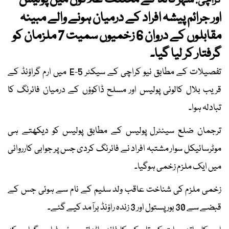
شہر قائد کے مختلف علاقوں میں پولیس
کراچی:
اور جرائم پیشہ افراد کے درمیان ہونے والے مبینہ
مقابلوں کے دروان 6 زخمیوں سمیت 7 ملزمان کو
گرفتار کر لیا گیا۔
تفصیلات کے مطابق نیو کراچی کے سیکٹر 5-E میں ارم گراؤنڈ کے
قریب بلال کالونی پولیس اور مسلح ڈاکوؤں کے درمیان فائرنگ کا
تبادلہ ہوا۔
ترجمان ضلع سینٹرل پولیس کے مطابق پولیس کو دیکھتے ہی
موٹرسائیکل سوار مشتبہ افراد نے فائرنگ کردی جس پر جوابی کارروائی
میں ایک ملزم زخمی ہوگیا۔
زخمی ملزم کی شناخت عاقب ولد سلیم کے نام سے ہوئی جس کے
قبضے سے 30 بور پستول اور 3 زندہ راؤنڈ برآمد کیے گئے۔