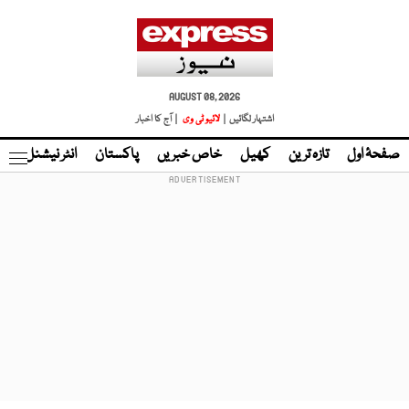
AUGUST 08, 2026
اشتہار لگائیں |
لائیو ٹی وی
| آج کا اخبار
صفحۂ اول
تازہ ترین
کھیل
خاص خبریں
پاکستان
انٹر نیشنل
ٹا