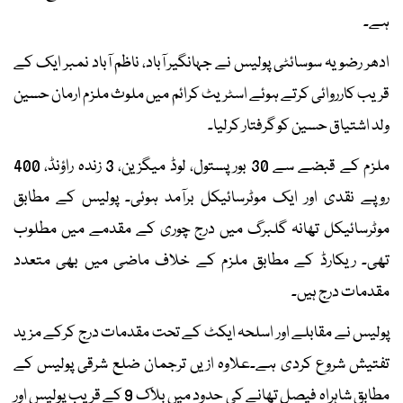
ہے۔
ادھر رضویہ سوسائٹی پولیس نے جہانگیر آباد، ناظم آباد نمبر ایک کے
قریب کارروائی کرتے ہوئے اسٹریٹ کرائم میں ملوث ملزم ارمان حسین
ولد اشتیاق حسین کو گرفتار کرلیا۔
ملزم کے قبضے سے 30 بور پستول، لوڈ میگزین، 3 زندہ راؤنڈ، 400
روپے نقدی اور ایک موٹرسائیکل برآمد ہوئی۔ پولیس کے مطابق
موٹرسائیکل تھانہ گلبرگ میں درج چوری کے مقدمے میں مطلوب
تھی۔ ریکارڈ کے مطابق ملزم کے خلاف ماضی میں بھی متعدد
مقدمات درج ہیں۔
پولیس نے مقابلے اور اسلحہ ایکٹ کے تحت مقدمات درج کرکے مزید
تفتیش شروع کردی ہے۔علاوہ ازیں ترجمان ضلع شرقی پولیس کے
مطابق شاہراہ فیصل تھانے کی حدود میں بلاک 9 کے قریب پولیس اور