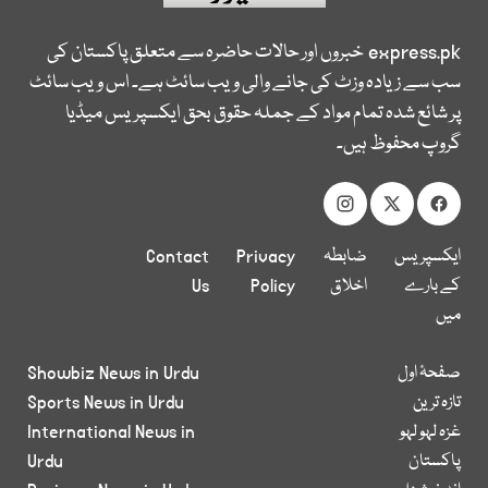
express.pk
خبروں اور حالات حاضرہ سے متعلق پاکستان کی
سب سے زیادہ وزٹ کی جانے والی ویب سائٹ ہے۔ اس ویب سائٹ
پر شائع شدہ تمام مواد کے جملہ حقوق بحق ایکسپریس میڈیا
گروپ محفوظ ہیں۔
ایکسپریس
ضابطہ
Privacy
Contact
کے بارے
اخلاق
Policy
Us
میں
صفحۂ اول
Showbiz News in Urdu
تازہ ترین
Sports News in Urdu
غزہ لہو لہو
International News in
پاکستان
Urdu