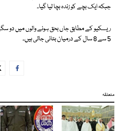
جبکہ ایک بچے کو زندہ بچا لیا گیا۔
ریسکیو کے مطابق جاں بحق ہونے والوں میں دو سگ
5 سے 8 سال کے درمیان بتائی جاتی ہیں۔
متعلقہ