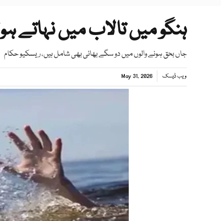
ہنگو میں تالاب میں نہاتے ہوئے 4 بچے ڈوب کر جا
جاں بحق ہونے والوں میں دو سگے بھائی بھی شامل ہیں، ریسکیو حکام
ویب ڈیسک
May 31, 2026