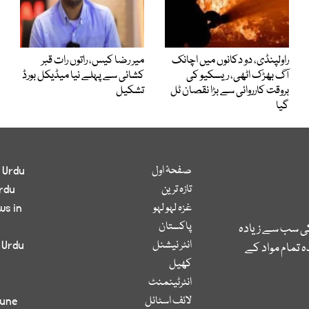
راولپنڈی، دو دکانوں میں اچانک
میر رضا کیس، راتوں رات قبر
آگ بھڑک اٹھی، ریسکیو کی
کشائی سے پہلے نیا میڈیکل بورڈ
بروقت کارروائی سے بڑا نقصان ٹل
تشکیل
گیا
صفحۂ اول
 Urdu
تازہ ترین
rdu
غزہ لہو لہو
ws in
پاکستان
کی سب سے زیادہ
انٹر نیشنل
 Urdu
 تمام مواد کے
کھیل
انٹرٹینمنٹ
لائف اسٹائل
bune