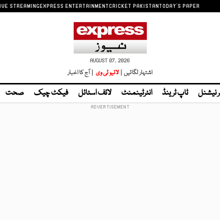
IVE STREAMING
EXPRESS ENTERTAINMENT
CRICKET PAKISTAN
TODAY'S PAPER
AUGUST 07, 2026
اشتہار لگائیں |
لائیو ٹی وی
| آج کا اخبار
ر نیشنل
ٹاپ ٹرینڈ
انٹرٹینمنٹ
لائف اسٹائل
فیکٹ چیک
صحت