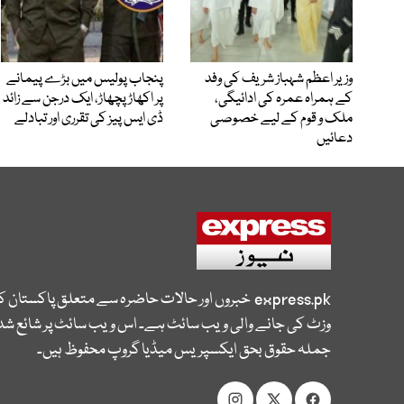
وزیر اعظم شہباز شریف کی وفد
پنجاب پولیس میں بڑے پیمانے
کے ہمراہ عمرہ کی ادائیگی،
پر اکھاڑ پچھاڑ، ایک درجن سے زائد
ملک و قوم کے لیے خصوصی
ڈی ایس پیز کی تقرری اور تبادلے
دعائیں
express.pk
خبروں اور حالات حاضرہ سے متعلق پاکستان 
وزٹ کی جانے والی ویب سائٹ ہے۔ اس ویب سائٹ پر شائع شدہ
جملہ حقوق بحق ایکسپریس میڈیا گروپ محفوظ ہیں۔