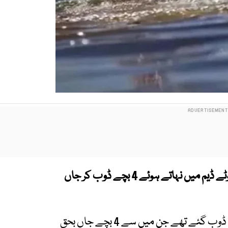
ہنگو کے علاقے کوٹکی میں واقع پانی کے تالاب چھوٹے ڈیم میں نہاتے ہوئے 4 بچے ڈوب کر جاں
تفصیلات کے مطابق تالاب میں 5 بچے نہاتے ہوئے ڈوب گئے تھے جن میں سے 4 بچے جاں بحق