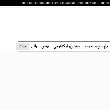
EXPRESS TRIBUNE
URDU E-PAPER
ENGLISH E-PAPER
SINDHI E-PAPER
L
دلچسپ و عجیب
سائنس و ٹیکنالوجی
بزنس
رائے
مزید