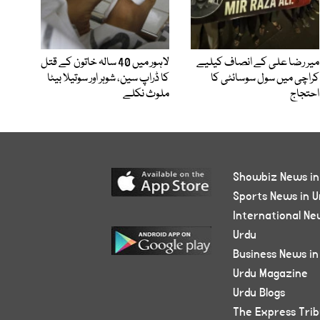
میر رضا علی کے انصاف کیلیے
لاہور میں 40 سالہ خاتون کے قتل
کراچی میں سول سوسائٹی کا
کا ڈراپ سین، شوہر اور سوتیلا بیٹا
احتجاج
ملوث نکلے
Showbiz News in
Sports News in U
International Ne
Urdu
Business News in
Urdu Magazine
Urdu Blogs
The Express Tri