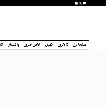
صفحۂ اول
تازہ ترین
کھیل
خاص خبریں
پاکستان
انٹ