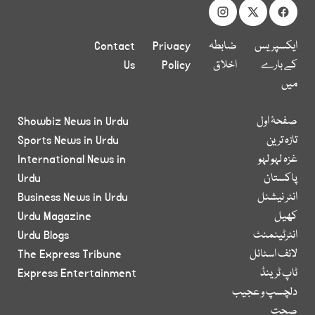
ایکسپریس
ضابطہ
Privacy
Contact
کے بارے
اخلاق
Policy
Us
میں
صفحۂ اول
Showbiz News in Urdu
تازہ ترین
Sports News in Urdu
غزہ لہو لہو
International News in
پاکستان
Urdu
انٹر نیشنل
Business News in Urdu
کھیل
Urdu Magazine
انٹرٹینمنٹ
Urdu Blogs
لائف اسٹائل
The Express Tribune
ٹاپ ٹرینڈ
Express Entertainment
دلچسپ و عجیب
صحت