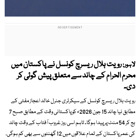
رویت ہلال ریسرچ کونسل نے پاکستان میں
لاہور:
محرم الحرام کے چاند سے متعلق پیش گوئی کر
دی۔
رویت ہلال ریسرچ کونسل کے سیکرٹری جنرل خالد اعجاز مفتی کے
مطابق نیا چاند 15 جون 2026ء کو پاکستانی وقت کے مطابق صبح 7
بج کر 54 منٹ پر پیدا ہوگا۔ تاہم اسی روز غروب آفتاب کے وقت چاند
کی عمر پاکستان کے تمام علاقوں میں 12 گھنٹوں سے بھی کم ہوگی،