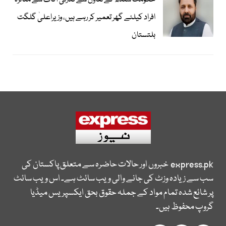
حکومت سندھ کے تعاون سے قدرتی آفات سے متاثرہ
افراد کیلئے گھر تعمیر کر رہے ہیں، وزیراعلیٰ گلگت
بلتستان
express.pk
خبروں اور حالات حاضرہ سے متعلق پاکستان کی
سب سے زیادہ وزٹ کی جانے والی ویب سائٹ ہے۔ اس ویب سائٹ
پر شائع شدہ تمام مواد کے جملہ حقوق بحق ایکسپریس میڈیا
گروپ محفوظ ہیں۔