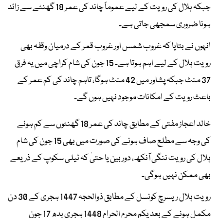
جبکہ ہلال کی رویت کے لیے عموماً چاند کی عمر 18 گھنٹے سے زائد
ہونا ضروری سمجھی جاتی ہے۔
انہوں نے بتایا کہ غروب شمس اور غروب قمر کے درمیان وقفہ بھی
رویت ہلال کے لیے اہم ہوتا ہے۔ 15 جون کی شام کراچی میں یہ فرق
37 منٹ جبکہ پشاور میں 42 منٹ ہوگا، تاہم چاند کی کم عمر کے
باعث رویت کے امکانات موجود نہیں ہوں گے۔
خالد اعجاز مفتی کے مطابق چاند کی عمر 18 گھنٹوں سے کم ہونے
کی وجہ سے مطلع صاف ہونے کی صورت میں بھی 15 جون کی شام
ہلال کی رویت ننگی آنکھ، دوربین یا حتیٰ کہ ٹیلی سکوپ کے ذریعے
بھی ممکن نہیں ہوگی۔
رویت ہلال ریسرچ کونسل کے مطابق ذوالحجہ 1447 ہجری کے 30 دن
مکمل ہونے کے بعد یکم محرم الحرام 1448 ہجری بدھ 17 جون