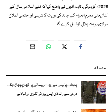
2026ء کو ہوگی۔ تاہم انہوں نے واضع کیا کہ نئے اسلامی سال کے
آغاز یعنی محرم الحرام کے چاند کی رویت کا شرعی اور حتمی اعلان
مرکزی رویت ہلال کونسل کرے گا۔
متعلقہ
پنجاب پولیس میں بڑے پیمانے پر اکھاڑ پچھاڑ، ایک
درجن سے زائد ڈی ایس پیز کی تقرری اور تبادلے