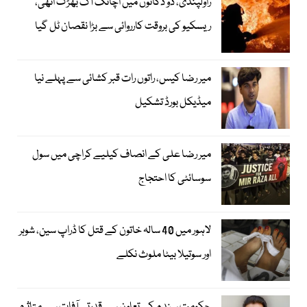
راولپنڈی، دو دکانوں میں اچانک آگ بھڑک اٹھی،
ریسکیو کی بروقت کارروائی سے بڑا نقصان ٹل گیا
میر رضا کیس، راتوں رات قبر کشائی سے پہلے نیا
میڈیکل بورڈ تشکیل
میر رضا علی کے انصاف کیلیے کراچی میں سول
سوسائٹی کا احتجاج
لاہور میں 40 سالہ خاتون کے قتل کا ڈراپ سین، شوہر
اور سوتیلا بیٹا ملوث نکلے