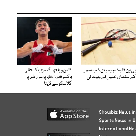
پی این فلیٹ چیمپئن شپ مصر
کامن ویلتھ گیمز؛ پاکستانی
کے سلمان خلیل نے جیت لی
باکسر قدرت اللہ پراسرار طور پر
گلاسکو سے لاپتا
Showbiz News in
Sports News in U
International Ne