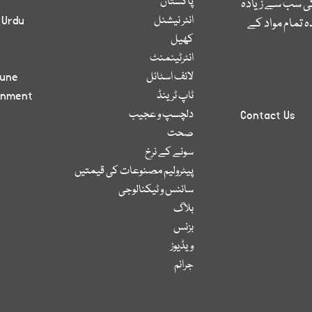
پاکستان
کی سب سے زیادہ
انٹر نیشنل
 Urdu
 تمام مواد کے
کھیل
انٹرٹینمنٹ
لائف اسٹائل
bune
ٹاپ ٹرینڈ
inment
دلچسپ و عجیب
Contact Us
صحت
سونے کے نرخ
پیٹرولیم مصنوعات کی قیمتیں
سائنس و ٹیکنالوجی
بلاگ
بزنس
ویڈیوز
جرائم