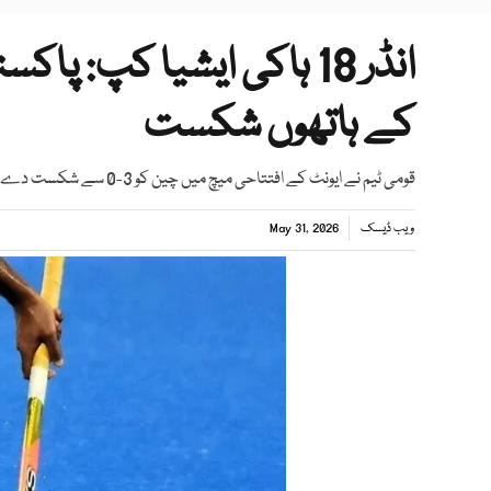
انڈر 18 ہاکی ایشیا کپ: 
کے ہاتھوں شکست
قومی ٹیم نے ایونٹ کے افتتاحی میچ میں چین کو 3-0 سے شکست دے کر فاتحانہ آغاز کیا تھا
ویب ڈیسک
May 31, 2026