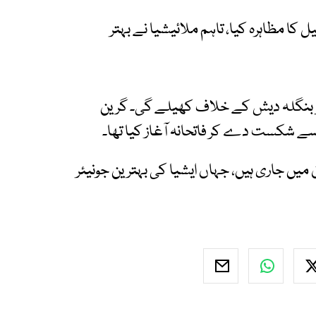
کا مظاہرہ کیا، تاہم ملائیشیا نے بہتر
ٹورنامنٹ میں اپنا تیسرا میچ 3 جون کو بنگلہ دیش کے خلاف کھیلے گی۔ گرین
ابلے جاپان میں جاری ہیں، جہاں ایشیا کی بہترین جونیئر