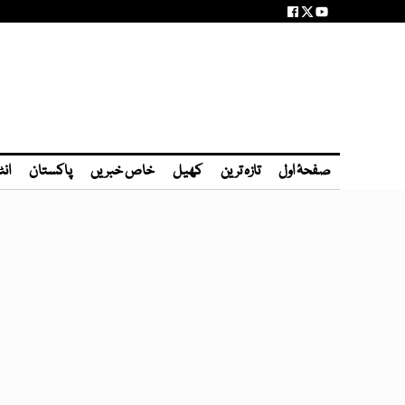
صفحۂ اول
تازہ ترین
کھیل
خاص خبریں
پاکستان
انٹ