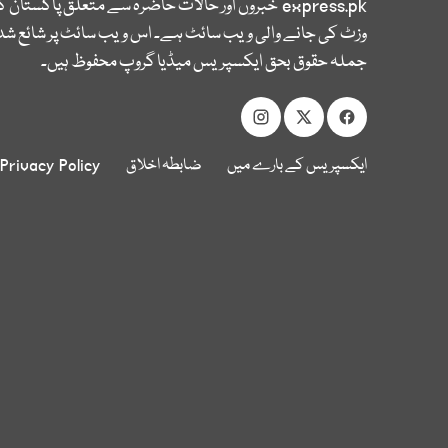
express.pk
خبروں اور حالات حاضرہ سے متعلق پاکستان 
وزٹ کی جانے والی ویب سائٹ ہے۔ اس ویب سائٹ پر شائع شدہ
جملہ حقوق بحق ایکسپریس میڈیا گروپ محفوظ ہیں۔
ایکسپریس کے بارے میں
ضابطہ اخلاق
Privacy Policy