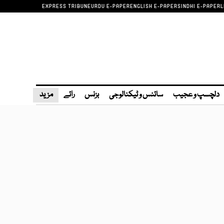
EXPRESS TRIBUNE
URDU E-PAPER
ENGLISH E-PAPER
SINDHI E-PAPER
L
دلچسپ و عجیب
سائنس و ٹیکنالوجی
بزنس
رائے
مزید