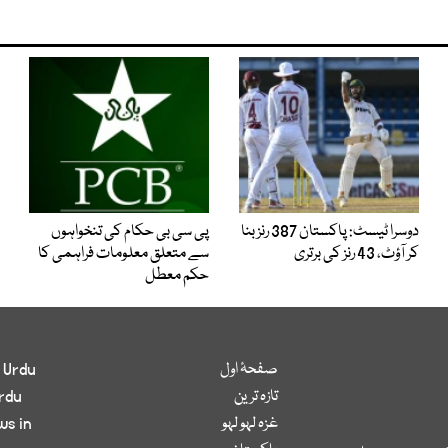
دوسرا ٹیسٹ: پاکستان 387 رنز بنا
پی سی بی حکام کی تنخواہوں
کر آؤٹ، 43 رنز کی برتری
سے متعلق معلومات فراہمی کا
حکم معطل
صفحۂ اول
 Urdu
تازہ ترین
rdu
غزہ لہو لہو
ws in