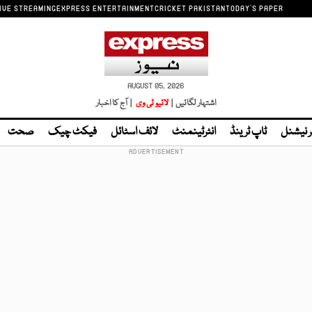
IVE STREAMING
EXPRESS ENTERTAINMENT
CRICKET PAKISTAN
TODAY'S PAPER
AUGUST 05, 2026
اشتہار لگائیں |
لائیو ٹی وی
| آج کا اخبار
ر نیشنل
ٹاپ ٹرینڈ
انٹرٹینمنٹ
لائف اسٹائل
فیکٹ چیک
صحت