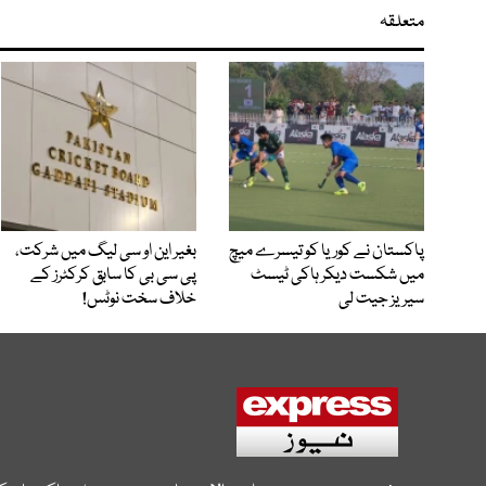
متعلقہ
پاکستان نے کوریا کو تیسرے میچ
بغیر این او سی لیگ میں شرکت،
میں شکست دیکر ہاکی ٹیسٹ
پی سی بی کا سابق کرکٹرز کے
سیریز جیت لی
خلاف سخت نوٹس!