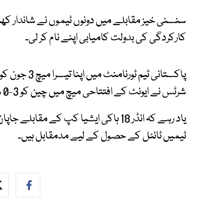
سنسنی خیز مقابلے میں دونوں ٹیموں نے شاندار کھیل 
کارکردگی کی بدولت کامیابی اپنے نام کر لی۔
پاکستانی ٹیم 
شرٹس نے ایونٹ کے افتتاحی میچ میں چین کو 3-0 سے شکست دے کر فاتحانہ آغاز کیا تھا۔
یاد رہے کہ انڈر 18 ہاکی ایشیا کپ کے مق
ٹیمیں ٹائٹل کے حصول کے لیے مدمقابل ہیں۔