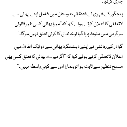
جاری کر دیا۔
پنجگور کے شہری نے فتنۃ الہندوستان میں شامل اپنے بھائی سے
لاتعلقی کا اعلان کرتے ہوئے کہا کہ ’’میرا بھائی کسی غیر قانونی
سرگرمی میں ملوث پایا گیا تو خاندان کا کوئی تعلق نہیں ہوگا۔‘‘
گوادر کے رہائشی نے اپنے دہشتگرد بھائی سے دو ٹوک الفاظ میں
اعلان لاتعلقی کرتے ہوئے کہا کہ ’’اگر میرے بھائی کا تعلق کسی بھی
مسلح تنظیم سے ثابت ہوا تو ہمارا اس سے کوئی واسطہ نہیں۔‘‘