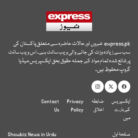
express.pk
خبروں اور حالات حاضرہ سے متعلق پاکستان کی
سب سے زیادہ وزٹ کی جانے والی ویب سائٹ ہے۔ اس ویب سائٹ
پر شائع شدہ تمام مواد کے جملہ حقوق بحق ایکسپریس میڈیا
گروپ محفوظ ہیں۔
ایکسپریس
ضابطہ
Privacy
Contact
کے بارے
اخلاق
Policy
Us
میں
صفحۂ اول
Showbiz News in Urdu