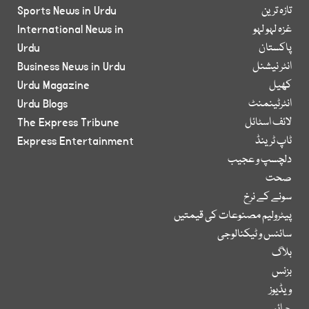
تازہ ترین
Sports News in Urdu
غزہ لہو لہو
International News in
پاکستان
Urdu
انٹر نیشنل
Business News in Urdu
کھیل
Urdu Magazine
انٹرٹینمنٹ
Urdu Blogs
لائف اسٹائل
The Express Tribune
ٹاپ ٹرینڈ
Express Entertainment
دلچسپ و عجیب
صحت
سونے کے نرخ
پیٹرولیم مصنوعات کی قیمتیں
سائنس و ٹیکنالوجی
بلاگ
بزنس
ویڈیوز