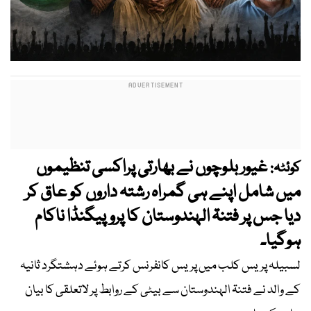
غیور بلوچوں نے بھارتی پراکسی تنظیموں
کوئٹہ:
میں شامل اپنے ہی گمراہ رشتہ داروں کو عاق کر
دیا جس پر فتنۃ الہندوستان کا پروپیگنڈا ناکام
ہوگیا۔
لسبیلہ پریس کلب میں پریس کانفرنس کرتے ہوئے دہشتگرد ثانیہ
کے والد نے فتنۃ الہندوستان سے بیٹی کے روابط پر لاتعلقی کا بیان