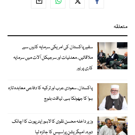
متعلقہ
سفیر پاکستان کی امریکی سرمایہ کاروں سے
ملاقاتیں، معدنیات اور سرجیکل آلات میں سرمایہ
کاری پر زور
پاکستان، سعودی عرب اور ترکیہ کا دفاعی معاہدہ تازہ
ہوا کا جھونکا ہے، لیاقت بلوچ
وزیر داخلہ محسن نقوی کا لاہور ایئر پورٹ کا اچانک
دورہ، امیگریشن پراسیس کا جائزہ لیا