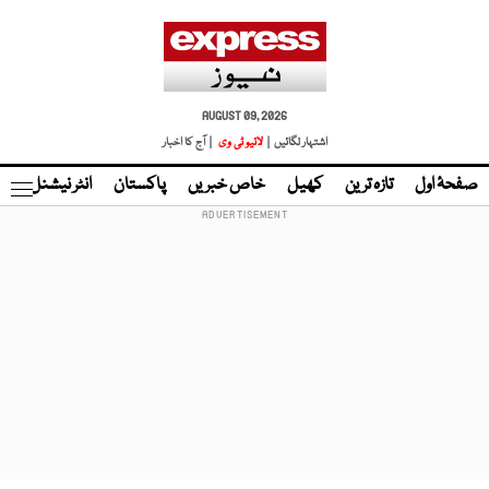
AUGUST 09, 2026
اشتہار لگائیں |
لائیو ٹی وی
| آج کا اخبار
صفحۂ اول
تازہ ترین
کھیل
خاص خبریں
پاکستان
انٹر نیشنل
ٹا