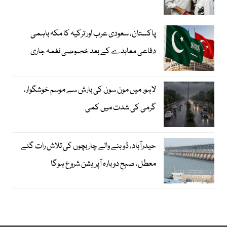
پاکستان، سعودی عرب اور ترکیہ کا مکہ باہمی
دفاعی معاہدے کے بعد خصوصی نغمہ جاری
لاہور میں مون سون کی بارش سے موسم خوشگوار،
گرمی کی شدت میں کمی
حیدرآباد، ڈوبنے والے چار بچوں کی تلاش رات گئے
معطل، صبح دوبارہ آپریشن شروع ہوگا