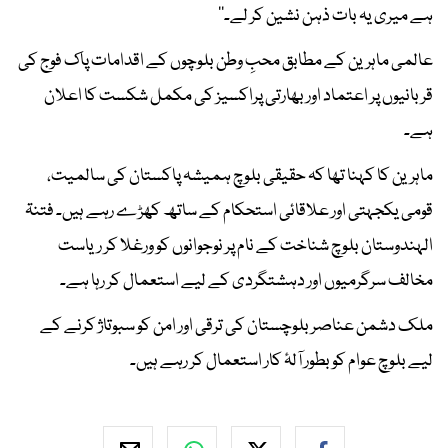
ہے میری یہ بات ذہن نشین کر لے۔‘‘
عالمی ماہرین کے مطابق محبِ وطن بلوچوں کے اقدامات پاک فوج کی
قربانیوں پر اعتماد اور بھارتی پراکسیز کی مکمل شکست کا اعلان
ہے۔
ماہرین کا کہنا تھا کہ حقیقی بلوچ ہمیشہ پاکستان کی سالمیت،
قومی یکجہتی اور علاقائی استحکام کے ساتھ کھڑے رہے ہیں۔ فتنۃ
الہندوستان بلوچ شناخت کے نام پر نوجوانوں کو ورغلا کر ریاست
مخالف سرگرمیوں اور دہشتگردی کے لیے استعمال کر رہا ہے۔
ملک دشمن عناصر بلوچستان کی ترقی اور امن کو سبوتاژ کرنے کے
لیے بلوچ عوام کو بطور آلۂ کار استعمال کر رہے ہیں۔