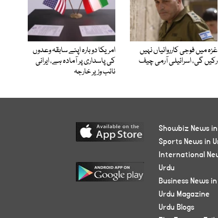
غزہ میں فوجی کارروائیاں نہیں
امریکا دوبارہ اپنے سابقہ وعدوں
رکیں گی، اسرائیلی آرمی چیف
کی پاسداری پر آمادہ ہے، ایرانی
نائب وزیر خارجہ
Showbiz News in
Sports News in U
International Ne
Urdu
Business News in
Urdu Magazine
Urdu Blogs