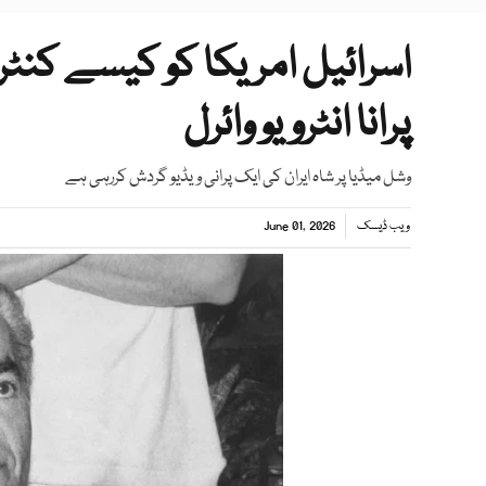
پرانا انٹرویو وائرل
وشل میڈیا پر شاہ ایران کی ایک پرانی ویڈیو گردش کررہی ہے
ویب ڈیسک
June 01, 2026