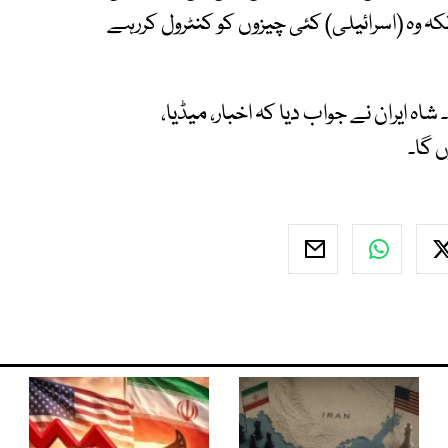
نکہ وہ (اسرائیلی) کئی چیزوں کو کنٹرول کررہے
شاہ ایران نے جواب دیا کہ اخبار، میڈیا،
 گا۔