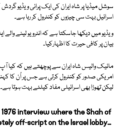
سوشل میڈیا پر شاہ ایران کی ایک پرانی ویڈیو گردش
اسرائیل بہت سی چیزوں کو کنٹرول کر رہا ہے۔
ویڈیو میں دیکھا جاسکتا ہے کہ انٹرویو لینے والے 
بیان پر کافی حیرت کا اظہارکیا۔
مائیک والیس شاہ ایران سے پوچھتے ہیں کہ کیا آپ 
لیکن تھوڑا بھی اسرائیلی مفاد کیلئے بہت ہوتا ہے۔
1976 interview where the Shah of
ly off-script on the Israel lobby...