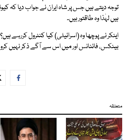
توجہ دیتے ہیں جس پر شاہ ایران نے جواب دیا کہ کیو
ہیں لہٰذا وہ طاقتور ہیں۔
اینکر نے پوچھا وہ (اسرائیلی) کیا کنٹرول کررہے ہیں؟۔ 
بینکس، فائنانس اور میں اس سے آگے ذکر نہیں کروں
متعلقہ