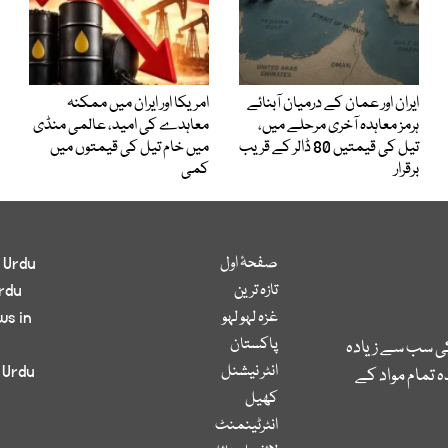
ایران اور عمان کے درمیان آبنائے
امریکا اور ایران میں ممکنہ
ہرمز معاہدہ آخری مرحلے میں،
معاہدے کی امید، عالمی منڈی
تیل کی قیمتیں 80 ڈالر کے قریب
میں خام تیل کی قیمتوں میں
برقرار
کمی
صفحۂ اول
 Urdu
تازہ ترین
rdu
غزہ لہو لہو
ws in
پاکستان
کی سب سے زیادہ
انٹر نیشنل
 Urdu
 تمام مواد کے
کھیل
انٹرٹینمنٹ