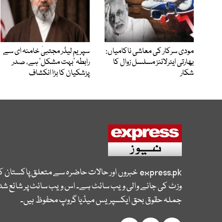
مودی سرکار کی معاشی ناکامیاں:
سپریم لیڈر مجتبیٰ خامنہ ای سے
بھارتی ایئرلائنز مسلسل زوال کا
رابطہ ’بہت مشکل‘ ہے، صدر
شکار
پزشکیان کا بڑا انکشاف
express.pk
خبروں اور حالات حاضرہ سے متعلق پاکستان 
وزٹ کی جانے والی ویب سائٹ ہے۔ اس ویب سائٹ پر شائع شدہ
جملہ حقوق بحق ایکسپریس میڈیا گروپ محفوظ ہیں۔