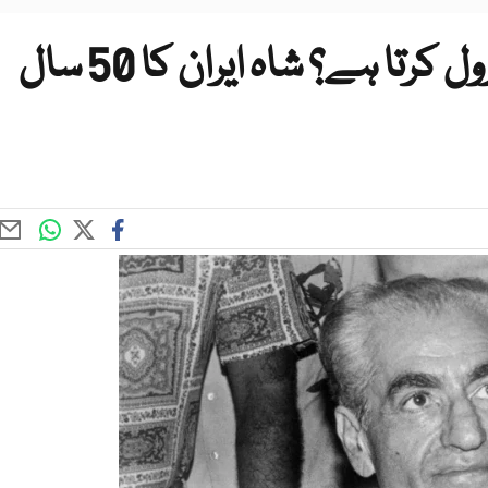
اسرائیل امریکا کو کیسے کنٹرول کرتا ہے؟ شاہ ایران کا 50 سال