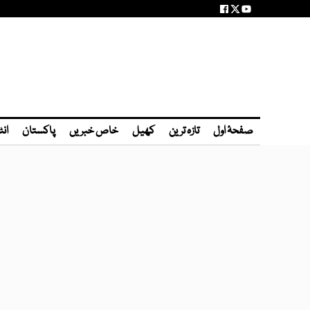
صفحۂ اول
تازہ ترین
کھیل
خاص خبریں
پاکستان
انٹ