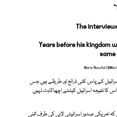
"
The interviewer
Years before his kingdom w
same
ہ اسرائیل کے پاس کئی ذرائع اور طریقے ہیں جس
 اس کا نتیجہ اسرائیل کیلئے اچھا ثابت نہیں
 کہ امریکی صدور اسرائیلی لابی کی طرف اتنی