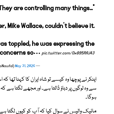
They are controlling many things..."
, Mike Wallace, couldn't believe it.
as toppled, he was expressing the
 concerns so…
pic.twitter.com/Ox895RAJ43
May 31, 2026
— Mario Nawfal (@MarioNawfal)
اینکر نے پوچھا وہ کیسے تو شاہ ایران کا کہنا تھا ک
سے وہ لوگوں پر دباؤ ڈالتا ہے۔ اور مجھے لگتا ہے کہ
ہوگا۔
مائیک والیس نے سوال کیا کہ آپ کو کیوں لگتا ہے