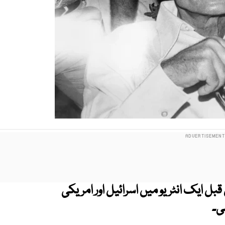
 محمد رضا پہلوی نے آج سے 50 سال قبل ایک انٹریو میں اسرائیل اور امریکی
ی۔