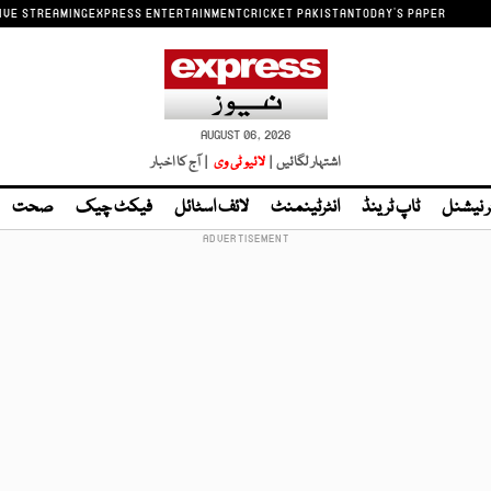
IVE STREAMING
EXPRESS ENTERTAINMENT
CRICKET PAKISTAN
TODAY'S PAPER
AUGUST 06, 2026
اشتہار لگائیں |
لائیو ٹی وی
| آج کا اخبار
ر نیشنل
ٹاپ ٹرینڈ
انٹرٹینمنٹ
لائف اسٹائل
فیکٹ چیک
صحت