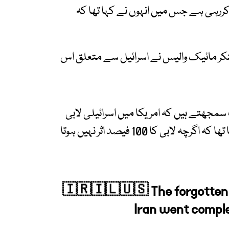
 کررہی ہے جس میں انہوں نے کہا تھا کہ
اینکر مائیک والیس نے اسرائیل سے متعلق اس
سمجھتے ہیں کہ امریکا میں اسرائیلی لابی
امریکی صدور کو کنٹرول کرتی ہے جس پر اُن کا کہنا تھا کہ اگرچہ لابی کا 100 فیصد اثر نہیں ہوتا
🇮🇷🇮🇱🇺🇸 The forgotten 
Iran went complete