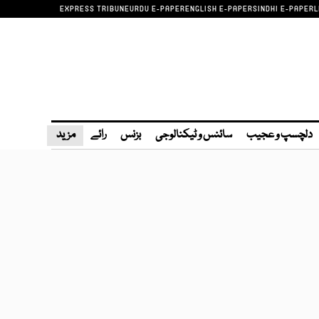
EXPRESS TRIBUNE
URDU E-PAPER
ENGLISH E-PAPER
SINDHI E-PAPER
L
دلچسپ و عجیب
سائنس و ٹیکنالوجی
بزنس
رائے
مزید