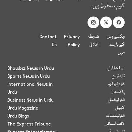
گروپ محفوظ ہیں۔
ایکسپریس
ضابطہ
Privacy
Contact
کے بارے
اخلاق
Policy
Us
میں
صفحۂ اول
Showbiz News in Urdu
تازہ ترین
Sports News in Urdu
غزہ لہو لہو
International News in
پاکستان
Urdu
انٹر نیشنل
Business News in Urdu
کھیل
Urdu Magazine
انٹرٹینمنٹ
Urdu Blogs
لائف اسٹائل
The Express Tribune