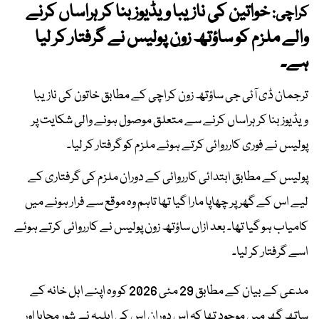
خواتین کی نازیبا ویڈیوز بنا کر ہراساں کرنے
کراچی:
والے ملزم کو ساؤتھ زون پولیس نے گرفتار کر لیا
ہے۔
ترجمان ڈی آئی جی ساؤتھ زون کراچی کے مطابق خاتون کی نازیبا
ویڈیوز بنا کر ہراساں کرنے سے متعلق موصول ہونے والی شکایت پر
پولیس نے فوری کارروائی کرتے ہوئے ملزم کو گرفتار کر لیا۔
پولیس کے مطابق ابتدائی کارروائی کے دوران ملزم کی گرفتاری کے
لیے اس کے گھر پر چھاپا مارا گیا تھا تاہم وہ موقع سے فرار ہونے میں
کامیاب ہو گیا تھا۔ بعد ازاں ساؤتھ زون پولیس نے کارروائی کرتے ہوئے
اسے گرفتار کر لیا۔
مدعی کے بیان کے مطابق 29 مئی 2026 کو وہ اپنے اہل خانہ کے
ساتھ گھر میں موجود تھا کہ اس دوران اس کی اہلیہ نے شور مچایا اور