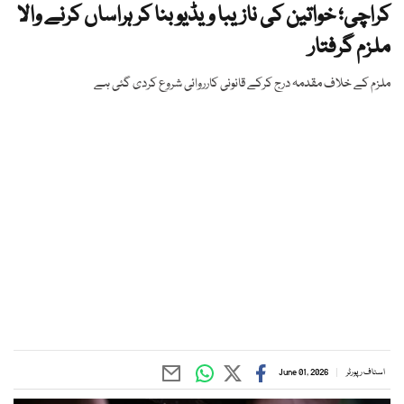
کراچی؛ خواتین کی نازیبا ویڈیو بنا کر ہراساں کرنے والا
ملزم گرفتار
ملزم کے خلاف مقدمہ درج کرکے قانونی کارروائی شروع کردی گئی ہے
اسٹاف رپورٹر
June 01, 2026