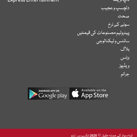
ٹاپ ٹرینڈ
Express Entertainment
دلچسپ و عجیب
صحت
سونے کے نرخ
پیٹرولیم مصنوعات کی قیمتیں
سائنس و ٹیکنالوجی
بلاگ
بزنس
ویڈیوز
جرائم
تمام مواد کے جملہ حقوق © 2026 ایکسپریس اردو