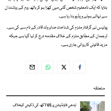
بتایا کہ ایک نامعلوم شخص گلی میں کھڑا ہو کر باتھ روم کے روشندان
سے نہاتے ہوئے ویڈیو بنا رہا ہے۔
پولیس نے گرفتار ملزم کی شناخت صابر ولد قادر کے نام سے کی ہے۔
ترجمان کے مطابق ملزم کے خلاف مقدمہ درج کر لیا گیا ہے جبکہ
مزید قانونی کارروائی جاری ہے۔
متعلقہ
ایدھی فاؤنڈیشن پر 65 لاکھ کی ڈکیتی کیخلاف