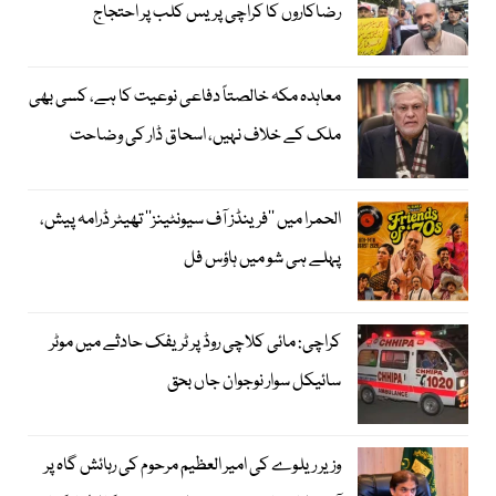
رضاکاروں کا کراچی پریس کلب پر احتجاج
معاہدہ مکہ خالصتاً دفاعی نوعیت کا ہے، کسی بھی
ملک کے خلاف نہیں، اسحاق ڈار کی وضاحت
الحمرا میں ’’فرینڈز آف سیونٹینز‘‘ تھیٹر ڈرامہ پیش،
پہلے ہی شو میں ہاؤس فل
کراچی: مائی کلاچی روڈ پر ٹریفک حادثے میں موٹر
سائیکل سوار نوجوان جاں بحق
وزیر ریلوے کی امیر العظیم مرحوم کی رہائش گاہ پر