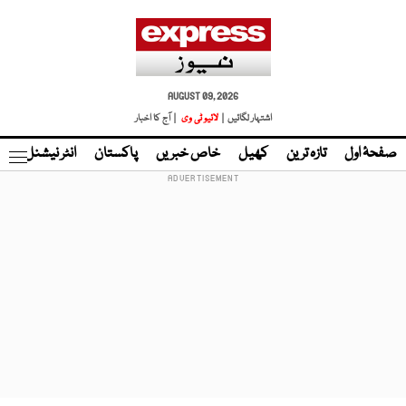
AUGUST 09, 2026
اشتہار لگائیں |
لائیو ٹی وی
| آج کا اخبار
صفحۂ اول
تازہ ترین
کھیل
خاص خبریں
پاکستان
انٹر نیشنل
ٹا