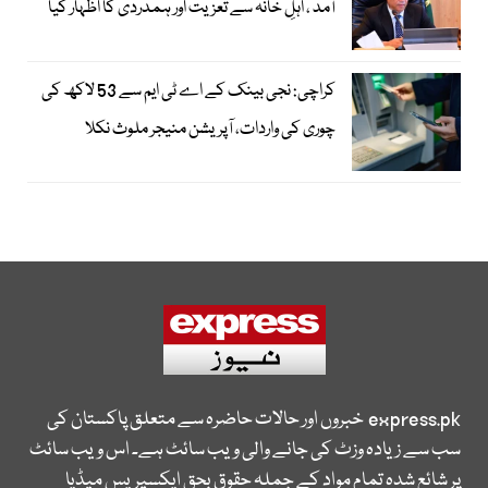
آمد ، اہلِ خانہ سے تعزیت اور ہمدردی کا اظہار کیا
کراچی: نجی بینک کے اے ٹی ایم سے 53 لاکھ کی
چوری کی واردات، آپریشن منیجر ملوث نکلا
express.pk
خبروں اور حالات حاضرہ سے متعلق پاکستان کی
سب سے زیادہ وزٹ کی جانے والی ویب سائٹ ہے۔ اس ویب سائٹ
پر شائع شدہ تمام مواد کے جملہ حقوق بحق ایکسپریس میڈیا