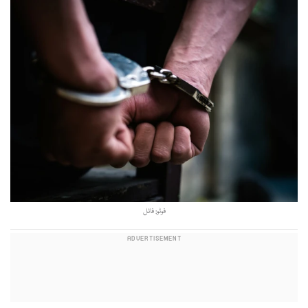
فوٹو: فائل