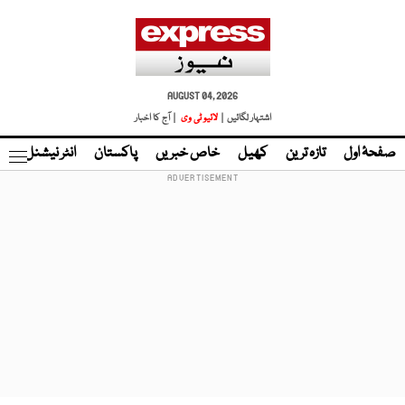
AUGUST 04, 2026
اشتہار لگائیں |
لائیو ٹی وی
| آج کا اخبار
صفحۂ اول
تازہ ترین
کھیل
خاص خبریں
پاکستان
انٹر نیشنل
ٹا