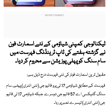
ٹیکنالوجی کمپنی شیاؤمی کے نئے اسمارٹ فون
نے گزشتہ ہفتے کی ٹاپ ٹرینڈنگ فہرست میں
سام سنگ کو پہلی پوزیشن سے محروم کر دیا۔
مقبول ترین اسمارٹ فونز کی نئی فہرست درج ذیل ہے:
فہرست کے مطابق شیاؤمی 17 ٹی پرو فائیو جی (نئی انٹری) پہلے، سام
سنگ گلیکسی اے 57 فائیو جی دوسرے جبکہ شیاؤمی 17 ٹی فائیو
جی (نئی انٹری) تیسرے نمبر پر رہا۔