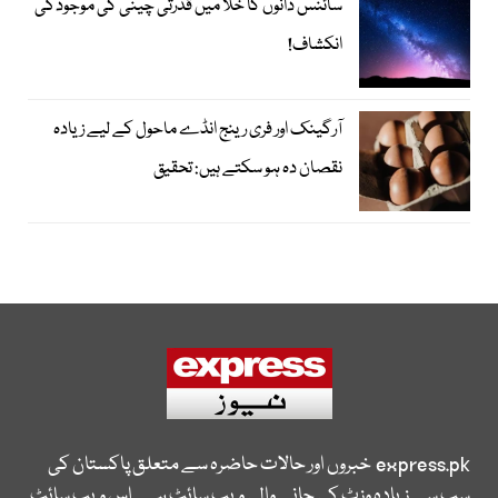
سائنس دانوں کا خلا میں قدرتی چینی کی موجودگی
انکشاف!
آرگینک اور فری رینج انڈے ماحول کے لیے زیادہ
نقصان دہ ہو سکتے ہیں: تحقیق
express.pk
خبروں اور حالات حاضرہ سے متعلق پاکستان کی
سب سے زیادہ وزٹ کی جانے والی ویب سائٹ ہے۔ اس ویب سائٹ