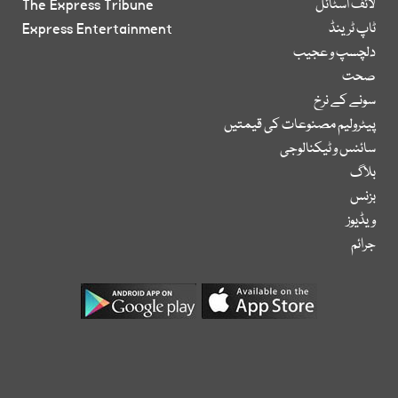
لائف اسٹائل
The Express Tribune
ٹاپ ٹرینڈ
Express Entertainment
دلچسپ و عجیب
صحت
سونے کے نرخ
پیٹرولیم مصنوعات کی قیمتیں
سائنس و ٹیکنالوجی
بلاگ
بزنس
ویڈیوز
جرائم