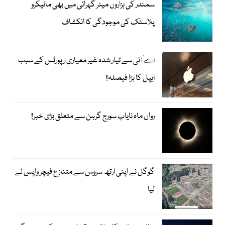
سمندر کی ہزاروں میٹر گہرائی میں بھی مائیکرو
پلاسٹک کی موجودگی کا انکشاف
اے آئی سے تیار شدہ غیر معیاری رپورٹس کے سبب
ایپل کا بڑا فیصلہ!
رواں ماہ نایاب سورج گرہن سے متعلق بڑی خبر!
گوگل نے اپنی ارتھ سروس سے متنازع فیچر واپس لے
لیا