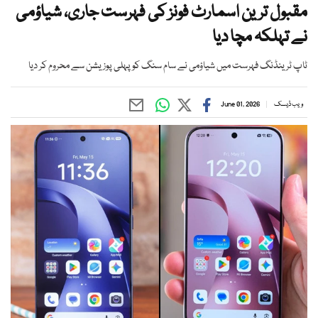
مقبول ترین اسمارٹ فونز کی فہرست جاری، شیاؤمی
نے تہلکہ مچا دیا
ٹاپ ٹرینڈنگ فہرست میں شیاؤمی نے سام سنگ کو پہلی پوزیشن سے محروم کر دیا
ویب ڈیسک
June 01, 2026