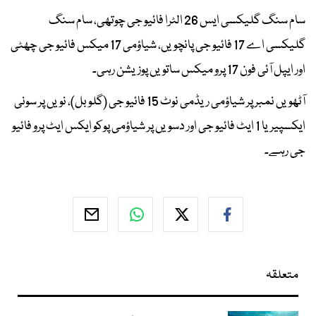
سام سنگ گلیکسی ایس 26 الٹرا فائیو جی چوتھی، سام سنگ
گلیکسی اے 17 فائیو جی پانچویں، شیاؤمی 17 میکس فائیو جی چھٹی
اور ایپل آئی فون 17 پرو میکس ساتویں پوزیشن رہی۔
آٹھویں نمبر پر شیاؤمی ریڈمی نوٹ 15 فائیو جی (گلوبل)، نویں پر سونی
ایکسپیریا 1 ایٹ فائیو جی اور دسویں پر شیاؤمی پوکو ایکس ایٹ پرو فائیو
جی رہے۔
متعلقہ