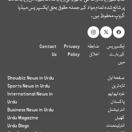
پر شائع شدہ تمام مواد کے جملہ حقوق بحق ایکسپریس میڈیا
گروپ محفوظ ہیں۔
ایکسپریس
ضابطہ
Privacy
Contact
کے بارے
اخلاق
Policy
Us
میں
صفحۂ اول
Showbiz News in Urdu
تازہ ترین
Sports News in Urdu
غزہ لہو لہو
International News in
پاکستان
Urdu
انٹر نیشنل
Business News in Urdu
کھیل
Urdu Magazine
انٹرٹینمنٹ
Urdu Blogs