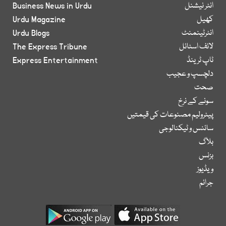
انٹر نیشنل
Business News in Urdu
کھیل
Urdu Magazine
انٹرٹینمنٹ
Urdu Blogs
لائف اسٹائل
The Express Tribune
ٹاپ ٹرینڈ
Express Entertainment
دلچسپ و عجیب
صحت
سونے کے نرخ
پیٹرولیم مصنوعات کی قیمتیں
سائنس و ٹیکنالوجی
بلاگ
بزنس
ویڈیوز
جرائم