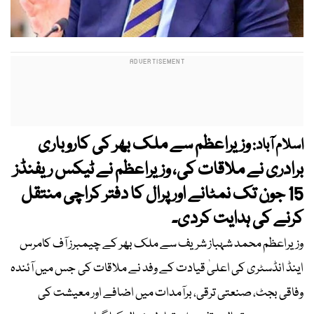
وزیراعظم سے ملک بھر کی کاروباری
اسلام آباد:
برادری نے ملاقات کی، وزیراعظم نے ٹیکس ریفنڈز
15 جون تک نمٹانے اور پرال کا دفتر کراچی منتقل
کرنے کی ہدایت کردی۔
وزیراعظم محمد شہباز شریف سے ملک بھر کے چیمبرز آف کامرس
اینڈ انڈسٹری کی اعلیٰ قیادت کے وفد نے ملاقات کی جس میں آئندہ
وفاقی بجٹ، صنعتی ترقی، برآمدات میں اضافے اور معیشت کی