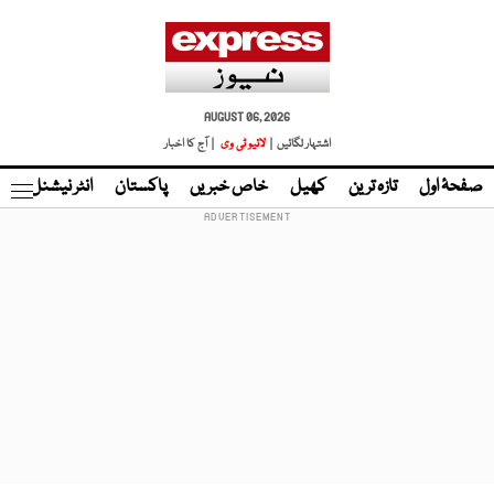
AUGUST 06, 2026
اشتہار لگائیں |
لائیو ٹی وی
| آج کا اخبار
صفحۂ اول
تازہ ترین
کھیل
خاص خبریں
پاکستان
انٹر نیشنل
ٹا