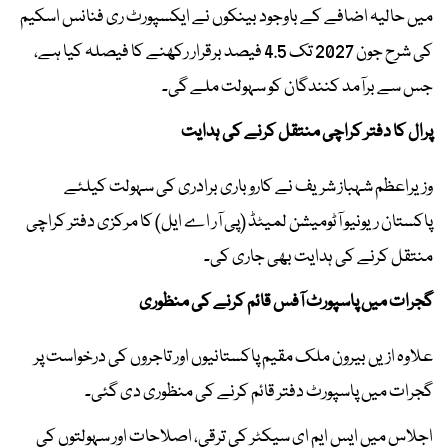
میں حالیہ اضافے کے باوجود بینکوں نے ایکسپورٹ ری فنانس اسکیم
کی شرح جون 2027 تک 4.5 فیصد برقرار رکھنے کا فیصلہ کیا ہے،
جس سے برآمد کنندگان کو سہولت ملے گی۔
پرال کا دفتر کراچی منتقل کرنے کی ہدایت
وزیراعظم شہباز شریف نے کاروباری برادری کی سہولت کیلئے
پاکستان ریونیو آٹومیشن لمیٹڈ (پی آر اے ایل) کا مرکزی دفتر کراچی
منتقل کرنے کی ہدایت بھی جاری کی۔
گجرات میں پاسپورٹ آفس قائم کرنے کی منظوری
علاوہ ازیں بیرون ملک مقیم پاکستانیوں اور تاجروں کی درخواست پر
گجرات میں پاسپورٹ دفتر قائم کرنے کی منظوری دی گئی۔
اجلاس میں ایس ایم ای سیکٹر کی ترقی، اصلاحات اور سہولتوں کی