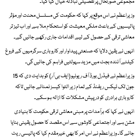
مجموعی صورتحال پر تفصیلی تبادلہ خیال کیا گیا۔
وزیراعظم نے اس موقع پر کہا کہ حکومت کی مسلسل محنت اور مؤثر
پالیسیوں کے باعث ملکی معیشت کو استحکام ملا ہے اور اب تیز تر
معاشی ترقی کے حصول کے لیے اقدامات جاری رکھے جائیں گے۔
انہوں نے یقین دلایا کہ صنعتی پیداوار اور کاروباری سرگرمیوں کے فروغ
کیلئے آئندہ بجٹ میں مزید سہولتیں فراہم کی جائیں گی۔
وزیراعظم نے فیڈرل بورڈ آف ریونیو (ایف بی آر) کو ہدایت دی کہ 15
جون تک ٹیکس ریفنڈ کے تمام زیر التوا کیسز نمٹائے جائیں تاکہ
کاروباری برادری کو درپیش مشکلات کا ازالہ ہو سکے۔
انہوں نے کہا کہ برآمدات پر مبنی معاشی ترقی حکومت کا بنیادی
مشن ہے اور اجتماعی کاوشوں سے اس مقصد کا حصول یقینی بنایا
جائے گا۔ وزیراعظم نے اس امر کا بھی خیرمقدم کیا کہ پالیسی ریٹ