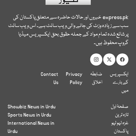
express.pk
خبروں اور حالات حاضرہ سے متعلق پاکستان کی
سب سے زیادہ وزٹ کی جانے والی ویب سائٹ ہے۔ اس ویب سائٹ
پر شائع شدہ تمام مواد کے جملہ حقوق بحق ایکسپریس میڈیا
گروپ محفوظ ہیں۔
ایکسپریس
ضابطہ
Privacy
Contact
کے بارے
اخلاق
Policy
Us
میں
صفحۂ اول
Showbiz News in Urdu
تازہ ترین
Sports News in Urdu
غزہ لہو لہو
International News in
پاکستان
Urdu