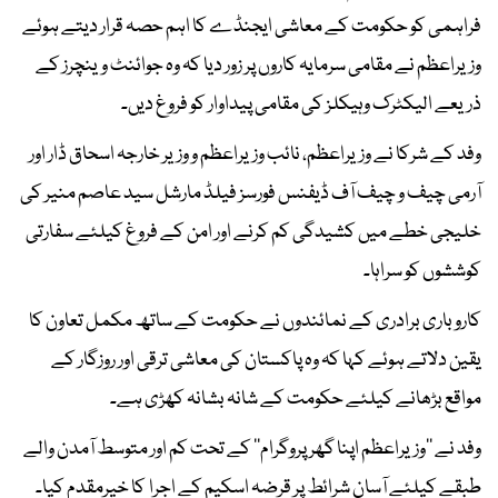
فراہمی کو حکومت کے معاشی ایجنڈے کا اہم حصہ قرار دیتے ہوئے
وزیراعظم نے مقامی سرمایہ کاروں پر زور دیا کہ وہ جوائنٹ وینچرز کے
ذریعے الیکٹرک وہیکلز کی مقامی پیداوار کو فروغ دیں۔
وفد کے شرکا نے وزیراعظم، نائب وزیراعظم و وزیر خارجہ اسحاق ڈار اور
آرمی چیف و چیف آف ڈیفنس فورسز فیلڈ مارشل سید عاصم منیر کی
خلیجی خطے میں کشیدگی کم کرنے اور امن کے فروغ کیلئے سفارتی
کوششوں کو سراہا۔
کاروباری برادری کے نمائندوں نے حکومت کے ساتھ مکمل تعاون کا
یقین دلاتے ہوئے کہا کہ وہ پاکستان کی معاشی ترقی اور روزگار کے
مواقع بڑھانے کیلئے حکومت کے شانہ بشانہ کھڑی ہے۔
وفد نے ’’وزیراعظم اپنا گھر پروگرام‘‘ کے تحت کم اور متوسط آمدن والے
طبقے کیلئے آسان شرائط پر قرضہ اسکیم کے اجرا کا خیرمقدم کیا۔