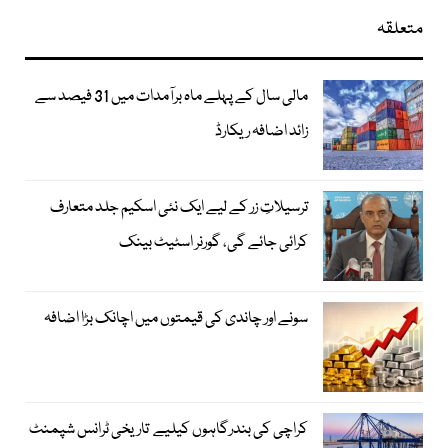
متعلقہ
مالی سال کے پہلے ماہ برآمدات میں 31 فیصد سے
زائد اضافہ ریکارڈ
ترسیلاتِ زر کے لیے ایک نئی اسکیم جلد متعارف
کرائی جائے گی، گورنر اسٹیٹ بینک
سونے اور چاندی کی قیمتوں میں اچانک بڑا اضافہ
کراچی کی بندرگاہوں کیلیے تاریخی ٹرانس شپمنٹ