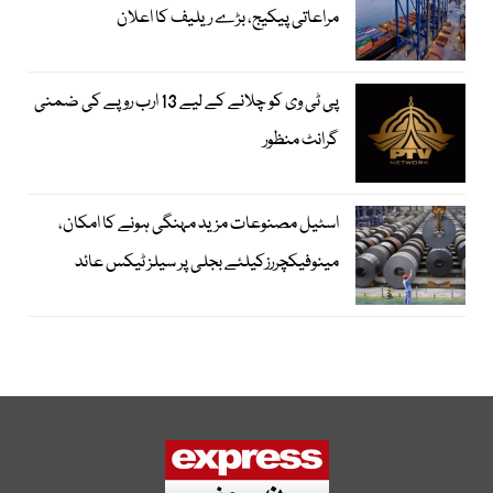
مراعاتی پیکیج، بڑے ریلیف کا اعلان
پی ٹی وی کو چلانے کے لیے 13 ارب روپے کی ضمنی
گرانٹ منظور
اسٹیل مصنوعات مزید مہنگی ہونے کا امکان،
مینوفیکچررزکیلئے بجلی پر سیلز ٹیکس عائد