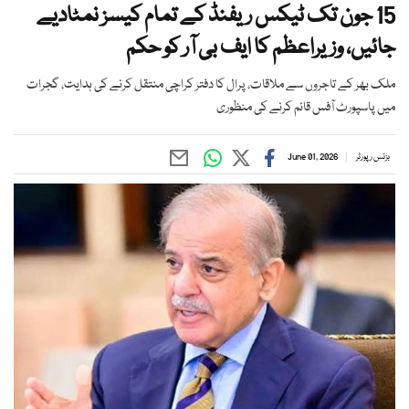
15 جون تک ٹیکس ریفنڈ کے تمام کیسز نمٹادیے
جائیں، وزیراعظم کا ایف بی آر کو حکم
ملک بھر کے تاجروں سے ملاقات، پرال کا دفتر کراچی منتقل کرنے کی ہدایت، گجرات
میں پاسپورٹ آفس قائم کرنے کی منظوری
بزنس رپورٹر
June 01, 2026