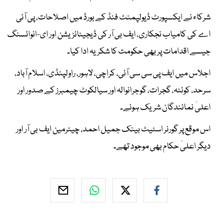
شرکاء نے ایکسپورٹ ڈیولپمنٹ فنڈ کے بورڈ میں اصلاحات، پی آئی
اے کی کامیاب نجکاری، ایف بی آر کی ڈیجیٹائزیشن اور ای-انوائسنگ
جیسے اقدامات پر بھی حکومت کا شکریہ ادا کیا۔
اجلاس میں ایف پی سی سی آئی، کراچی، لاہور، راولپنڈی، اسلام آباد،
سرحد، کوئٹہ، گجرات، گوجرانوالہ اور سیالکوٹ چیمبرز کے صدور اور
اعلیٰ نمائندگان شریک ہوئے۔
اس موقع پر گورنر اسٹیٹ بینک جمیل احمد، چیئرمین ایف بی آر اور
دیگر اعلیٰ حکام بھی موجود تھے۔