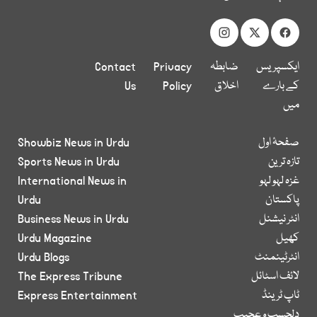
ایکسپریس
ضابطہ
Privacy
Contact
کے بارے
اخلاق
Policy
Us
میں
صفحۂ اول
Showbiz News in Urdu
تازہ ترین
Sports News in Urdu
غزہ لہو لہو
International News in
پاکستان
Urdu
انٹر نیشنل
Business News in Urdu
کھیل
Urdu Magazine
انٹرٹینمنٹ
Urdu Blogs
لائف اسٹائل
The Express Tribune
ٹاپ ٹرینڈ
Express Entertainment
دلچسپ و عجیب