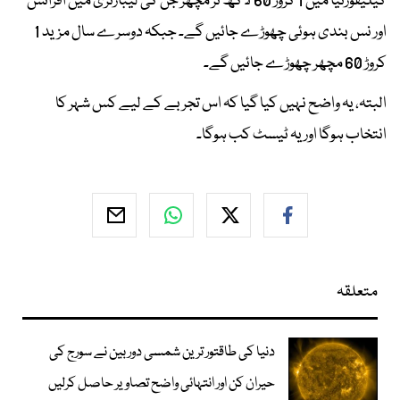
کیلیفورنیا میں 1 کروڑ 60 لاکھ نر مچھر جن کی لیبارٹری میں افزائش
اور نس بندی ہوئی چھوڑے جائیں گے۔ جبکہ دوسرے سال مزید 1
کروڑ 60 مچھر چھوڑے جائیں گے۔
البتہ، یہ واضح نہیں کیا گیا کہ اس تجربے کے لیے کس شہر کا
انتخاب ہوگا اور یہ ٹیسٹ کب ہوگا۔
متعلقہ
دنیا کی طاقتور ترین شمسی دوربین نے سورج کی
حیران کن اور انتہائی واضح تصاویر حاصل کرلیں