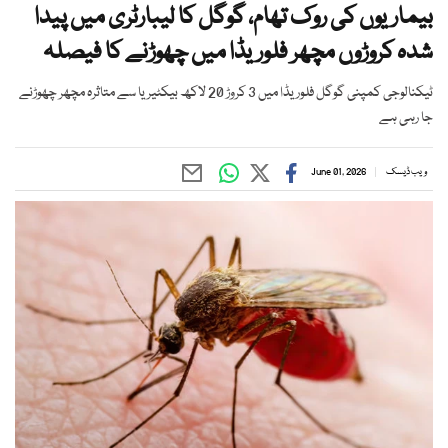
بیماریوں کی روک تھام، گوگل کا لیبارٹری میں پیدا
شدہ کروڑوں مچھر فلوریڈا میں چھوڑنے کا فیصلہ
ٹیکنالوجی کمپنی گوگل فلوریڈا میں 3 کروڑ 20 لاکھ بیکٹیریا سے متاثرہ مچھر چھوڑنے
جا رہی ہے
ویب ڈیسک
June 01, 2026