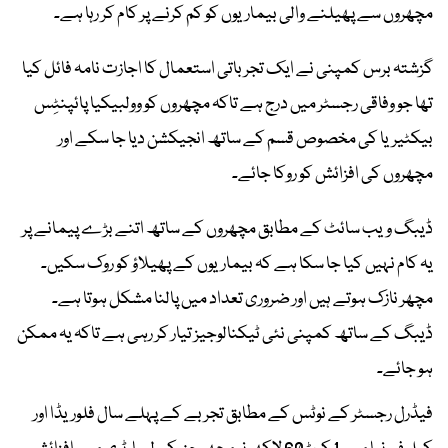
مچھروں سے پھیلنے والی بیماریوں کو کم کرنے پر کام کر رہا ہے۔
گزشتہ برس کمپنی نے ایک تجرباتی استعمال کا اجازت نامہ فائل کیا
تھا جو وفاقی رجسٹر میں درج ہے تاکہ مچھروں کو وولبیکیا پائپنٹِس
بیکٹیریا کی مخصوص قسم کے ساتھ انجیکشن دیا جا سکے اور
مچھروں کی افزائش کو روکا جائے۔
ڈیبگ ویب سائٹ کے مطابق مچھروں کے ساتھ اتنے بڑے پیمانے پر
یہ کام نہیں کیا جا سکا ہے کہ بیماریوں کے پھیلاؤ کو روک سکیں۔
مچھر نازک ہوتے ہیں اور ضروری تعداد میں پالنا مشکل ہوتا ہے۔
ڈیبگ کے ساتھ کمپنی نئی ٹیکنالوجیز تیار کر رہی ہے تاکہ یہ ممکن
ہو جائے۔
فیڈرل رجسٹر کے نوٹس کے مطابق تجربے کے پہلے سال فلوریڈا اور