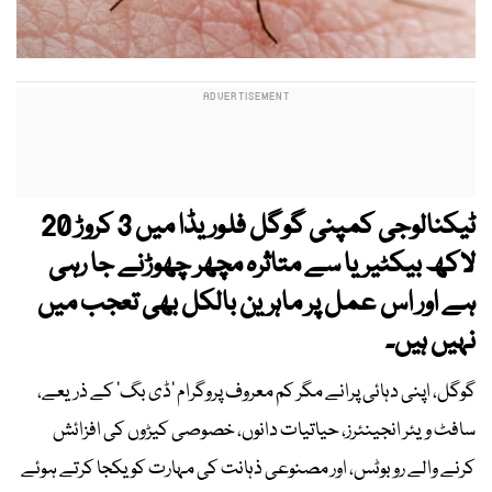
ٹیکنالوجی کمپنی گوگل فلوریڈا میں 3 کروڑ 20
لاکھ بیکٹیریا سے متاثرہ مچھر چھوڑنے جا رہی
ہے اور اس عمل پر ماہرین بالکل بھی تعجب میں
نہیں ہیں۔
گوگل، اپنی دہائی پرانے مگر کم معروف پروگرام 'ڈی بگ' کے ذریعے،
سافٹ ویئر انجینئرز، حیاتیات دانوں، خصوصی کیڑوں کی افزائش
کرنے والے روبوٹس، اور مصنوعی ذہانت کی مہارت کو یکجا کرتے ہوئے