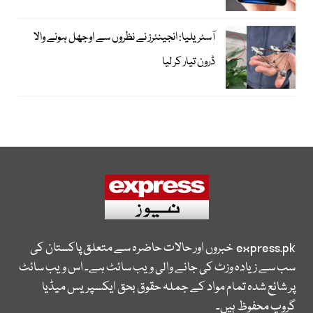
آسٹریلیا: انجینئرز نے نظروں سے اوجھل ہونے والا
ڈرون تیار کر لیا
express.pk
خبروں اور حالات حاضرہ سے متعلق پاکستان کی
سب سے زیادہ وزٹ کی جانے والی ویب سائٹ ہے۔ اس ویب سائٹ
پر شائع شدہ تمام مواد کے جملہ حقوق بحق ایکسپریس میڈیا
گروپ محفوظ ہیں۔