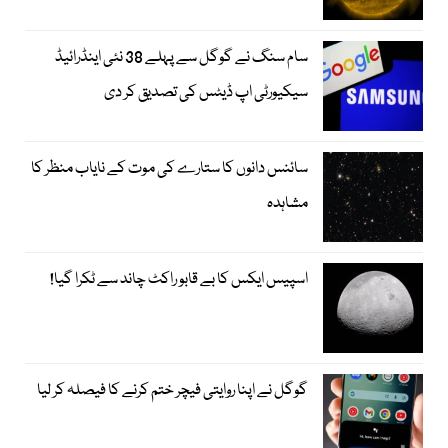
سام سنگ نے گوگل سے پہلے 38 نئی اینڈرائیڈ
سیکیورٹی اپ ڈیٹس کی تصدیق کر دی
سائنس دانوں کا ستارے کی موت کے نایاب منظر کا
مشاہدہ
اسپیس ایکس کا بے قابو راکٹ چاند سے ٹکرا گیا!
گوگل نے اپنا روایتی فیچر ختم کرنے کا فیصلہ کر لیا