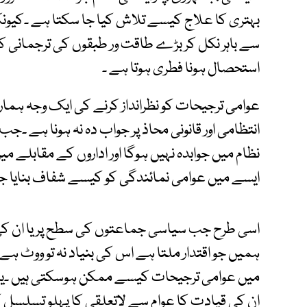
بہتری کا علاج کیسے تلاش کیا جا سکتا ہے ۔کیون
سے باہر نکل کر بڑے طاقت ور طبقوں کی ترجمانی کر
استحصال ہونا فطری ہوتا ہے ۔
عوامی ترجیحات کو نظرانداز کرنے کی ایک وجہ ہم
انتظامی اور قانونی محاذ پر جواب دہ نہ ہونا ہے ۔ج
نظام میں جوابدہ نہیں ہوگا اور اداروں کے مقابلے می
ایسے میں عوامی نمائندگی کو کیسے شفاف بنایا ج
اسی طرح جب سیاسی جماعتوں کی سطح پر یا ان کی 
ہمیں جو اقتدار ملتا ہے اس کی بنیاد نہ تو ووٹ ہے
میں عوامی ترجیحات کیسے ممکن ہوسکتی ہیں ۔یہ
ان کی قیادت کا عوام سے لاتعلقی کا پہلو تسلسل 