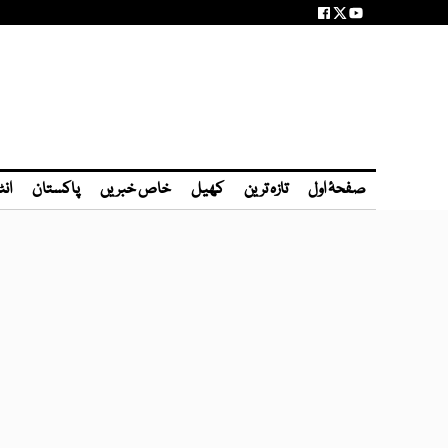
صفحۂ اول
تازہ ترین
کھیل
خاص خبریں
پاکستان
انٹ