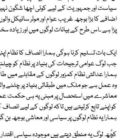
سیاست اور جمہوریت کے لیے کوئی اچھا شگون نہیں
اضافے کا بڑا بوجھ غریب عوام اور موٹر سائیکل والوں پ
پڑا ہے ۔اس طرح کے بیانات لوگوں میں اور زیادہ س
ایک بات تسلیم کرنا ہوگی ہمارا انصاف کا نظام اپ
جب لوگ عوامی ترجیحات کی بنیاد پر نظام کو چیلنج
ہمارا عدالتی نظام کمزور لوگوں کے مقابلے میں طاق
وہ عمل ہے جو ملک میں طبقاتی بنیاد پر چلنے وا
معاشرے میں استحصال پر مبنی یہ ہی حکمت عملی
کو اپنے تابع کرلیتے ہیں تاکہ لوگوں کے لیے انصاف
ہمارا یہ نظام لوگوں پر سیاسی اور معاشی بوجھ بن گی
کچُھ لوگ یہ منطق دیتے ہیں موجودہ سیاسی اقتدار ک