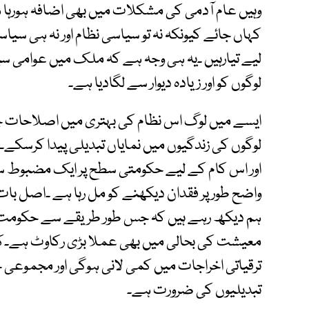
وہیں عام آدمی کی مشکلات میں بھی اضافہ ہورہا 
کہاں جائے کیونکہ نہ تو سیاسی نظام اور نہ ہی س
لیے تیارہیں ۔یہ ہی وجہ ہے کہ ملک میں عوامی 
لوگوں کو اور زیادہ دیوار سے لگادیا ہے۔
ایسے میں لوگ اس نظام کی بہتری میں اصلاحات چاہ
لوگوں کی زندگیوں میں نمایاں تبدیلی پیدا کرسکے
اور اس کام کے لیے حکومتی سطح پر ایک مضبوط 
واضح طور پر فقدان دیکھنے کو مل رہا ہے ۔اصل با
ہم دیکھ رہے ہیں کہ جس طور طریقے سے حکومت کا 
معیشت کی بحالی میں بھی عملا بڑی رکاوٹ ہے۔کی
ترقیاتی اخراجات میں کمی لانی ہوگی اور مجموعی
تبدیلیوں کی ضرورت ہے۔