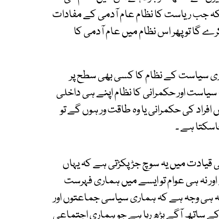
کہ جب ریاست کا نظام عام آدمی کے مفادات
ے گا تو پھر اس نظام میں عام آدمی کا
اری سیاست کے نظام کا کسی بھی سطح پر
ب سیاست اور حکمرانی کا نظام اپنے ہی داخلی
ں افراد کی حکمرانی یا وہ طاقت ور ہوں گے تو
اسکتا ہے ۔
قیادت میں یہ سوچ جڑ پکڑتی ہے کہ یہاں
 اور نہ ہی عوام تو ایسے میں ہماری فہرست
 ہی وجہ ہے کہ ہماری سیاسی جماعتوں اور
کے ساتھ آگے بڑھ رہا ہے جو ہماری اجتماعی