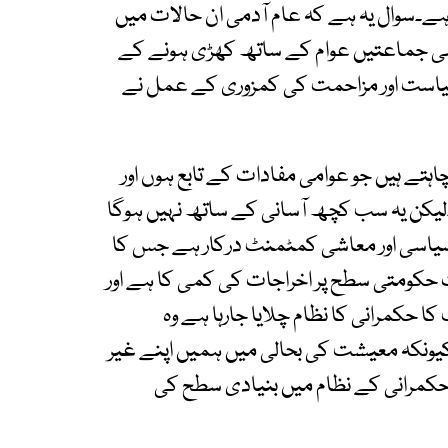
ہے۔سوال یہ ہے کہ عام آدمی ان حالات میں
یاسی جماعتیں عوام کے ساتھ کھڑی ہونے کے
سیاست اور مزاحمت کی کمزوری کے عمل نے
تے ہیں جو عوامی مفادات کے تابع ہوں اور
۔لیکن یہ سب کچھ آسانی کے ساتھ نہیں ہوگا
سیاسی اور معاشی کمٹمنٹ درکار ہے جس کا
ت حکومتی سطح پر اخراجات کی کمی کا ہے اور
حکمرانی کا نظام چلایا جارہا ہے وہ
ونکہ معیشت کی بحالی میں ہمیں اپنے غیر
 حکمرانی کے نظام میں بنیادی سطح کی