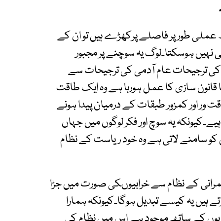
 عملی طور پر فاصلے پرکھڑے ہیں تو ان کے
ی نہیں ہوسکتا۔لوگ یہ سوچنے پر مجبور
ت کی ترجیحات عام آدمی کی ترجیحات سے
قانون سازی کا عمل ہورہا ہے وہ ایک طاقت
ور اور کمزور طبقات کے درمیان پیدا ہونے
ہیے۔کیونکہ یہ سوچ اور فکر لوگوں میں جہاں
کو سامنے لاتی ہے وہ خود ریاست کے نظام
رانی کے نظام سے خرابیوںکی صورت میں جڑا
رتے ہیں یہ کیسے تبدیل ہوگا۔کیونکہ ہمارا
یوں کے ساتھ موجود ہے اس میں نظام کی