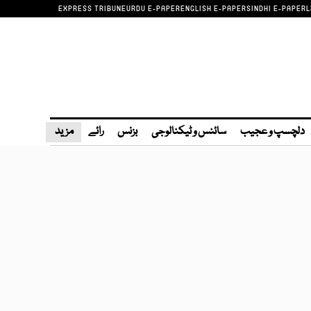
EXPRESS TRIBUNE
URDU E-PAPER
ENGLISH E-PAPER
SINDHI E-PAPER
L
دلچسپ و عجیب
سائنس و ٹیکنالوجی
بزنس
رائے
مزید