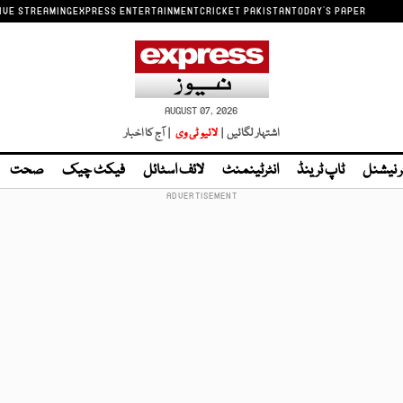
IVE STREAMING
EXPRESS ENTERTAINMENT
CRICKET PAKISTAN
TODAY'S PAPER
AUGUST 07, 2026
اشتہار لگائیں |
لائیو ٹی وی
| آج کا اخبار
ر نیشنل
ٹاپ ٹرینڈ
انٹرٹینمنٹ
لائف اسٹائل
فیکٹ چیک
صحت