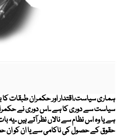
ہماری سیاست،اقتدار اور حکمران طبقات کا 
سیاست سے دوری کا ہے ۔اس دوری نے حکمران 
ہے یا وہ اس نظام سے نالاں نظر آتے ہیں ۔یہ 
حقوق کے حصول کی ناکامی سے یا ان کو ان حص