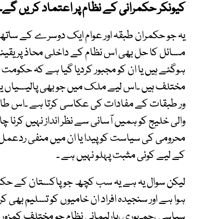
کیونکر حکمرانی کے نظام پر اعتماد کریں گے۔
یہ جو حکمران طبقہ اور عوام ایک دوسرے کے ساتھ
مسائل کا حل بھی اس نظام کے داخلی محاذ پر یقین
ہوگئے ہیں یا ان کو مجبور کردیا گیا ہے کہ حکوم
مختلف ہیں ۔اس لیے ملک میں جو بھی پالیسیاں یا 
ور طبقات کے مفادات کی عکاسی کرتا ہے ۔اس طاقت 
والی خلیج کو ہمیں آسانی سے نظر انداز نہیں کرنا چا
محرومی کی سیاست کو پیدا یا ان میں منفی ردعمل 
کے لیے کوئی مثبت پہلو نہیں ہے ۔
لیکن سوال یہ ہے یہ سب کچھ جو پاکستان کے حکم
ہوا ہے اور سنجیدہ افراد ان خامیوں کو تسلیم بھی ک
سیاسی ،جمہوری ،پارلیمانی نظام جو مختلف کمزور