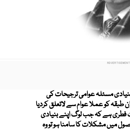
بنیادی مسئلہ عوامی ترجیحات کی
طبقہ کو عملا عوام سے لاتعلق کردیا
بات فطری ہے کہ جب لوگ اپنے بنیادی
ول میں مشکلات کا سامنا ہو تو وہ