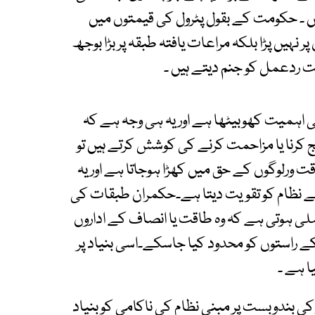
 ۔ حکومت کے بقول پٹرول کی قیمتوں میں
ر نہیں پڑا بلکہ مراعات یافتہ طبقہ پر بڑا بوجھ
خت ردعمل کو جنم دیتے ہیں ۔
نی اہمیت کھوبیٹھا ہے اور یہ ہی وجہ ہے کہ
 کرنا یا مزاحمت کرنے کی کوشش کرتے ہیں تو
ت ورلوگوں کے حق میں کھڑا ہوجاتا ہے اور یہ
لے نظام کو تقویت دیتا ہے۔حکمران طبقات کی
 ہوتی ہے کہ وہ طاقت یا انصاف کے اداروں
 کے راستوں کو محدود کیا جاسکے۔اسی بنیاد پر
ا ہے ۔
ی بندوبست پر مبنی نظام کی ناکامی کو بنیاد