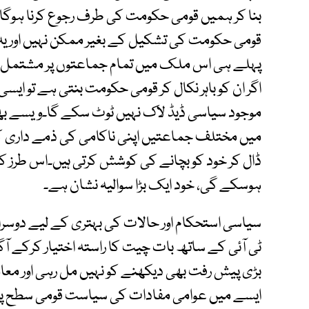
بنا کر ہمیں قومی حکومت کی طرف رجوع کرنا ہوگا
قومی حکومت کی تشکیل کے بغیر ممکن نہیں اور ی
پہلے ہی اس ملک میں تمام جماعتوں پر مشتمل قو
اگر ان کو باہر نکال کر قومی حکومت بنتی ہے تو 
موجود سیاسی ڈیڈ لاک نہیں ٹوٹ سکے گا۔ویسے بھی
میں مختلف جماعتیں اپنی ناکامی کی ذمے داری کو 
ڈال کر خود کو بچانے کی کوشش کرتی ہیں۔اس طرز 
ہوسکے گی، خود ایک بڑا سوالیہ نشان ہے۔
سیاسی استحکام اور حالات کی بہتری کے لیے دوسرا ر
ٹی آئی کے ساتھ بات چیت کا راستہ اختیار کرکے آ
بڑی پیش رفت بھی دیکھنے کو نہیں مل رہی اور مع
ایسے میں عوامی مفادات کی سیاست قومی سطح پر 