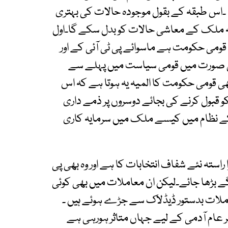
 ۔اس طبقہ کے بقول موجودہ حالات کی بہتری
ہ ملک کے معاشی حالات کو بدل سکے گا۔اول
می حکومت ہے ماسوائے پی ٹی آئی کے اور
ایسی صورت میں قومی سیاست میں پہلے سے
 قومی حکومت کا المیہ یہ ہوتا ہے کہ اس
قبول کرنے کی بجائے دوسروں پر ذمے داری
کے نظام میں کیسے ملک میں سرمایہ کاری
استہ نئے شفاف انتخابات کا ہے اور وہ بھی پی
گے بڑھا جائے۔لیکن ان معاملات میں بھی کوئی
املات بدستور ڈیڈلاک سے جڑے ہوئے ہیں ۔
عام آدمی کے لیے جہاں متاثر ہورہی ہے